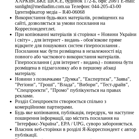
ХАРКІВСЬКЕ ШОСЕ, будинок 172-Б, офіс 208/1 E-mail:
sunlight@mediadim.com.ua
Телефон: 044-205-43-00
Ідентифікатор медіа – R40-06068
Використання будь-яких матеріалів, розміщених на
сайті, дозволяється за умови посилання на
Корреспондент.net.
При копіюванні матеріалів зі сторінки « Новини України
і світу» , для інтернет - видань - обов'язкове пряме
відкрите для пошукових систем гіперпосилання .
Посилання має бути розміщена в незалежності від
повного або часткового використання матеріалів.
Гіперпосилання ( для інтернет - видань) - повинна бути
розміщена в підзаголовку або в першому абзаці
матеріалу.
Новини з позначками "Думка", "Експертиза", "Заява",
"Регіони", "Гроші", "Влада", "Вибори", "Тест-драйв",
"Спецпроекти", "Промо" публікуються на правах
реклами.
Розділ Спецпроекти створюється спільно з
комерційними партнерами.
Будь яке копіювання, публікація, передрук, чи наступне
поширення інформації, що містить посилання на
"Інтерфакс-Україна", EPA / UPG, суворо забороняється.
Власник веб-сторінки в розділі Я-Корреспондент є автор
публікації.