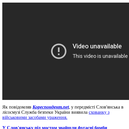
Як повідомляв
Кореспондент.net
, у передмісті Слов'янська в
лісосмузі Служба безпеки України виявила
схованку з
військовими засобами ураження.
У Слов'янську під мостом знайшли фугасні бомби