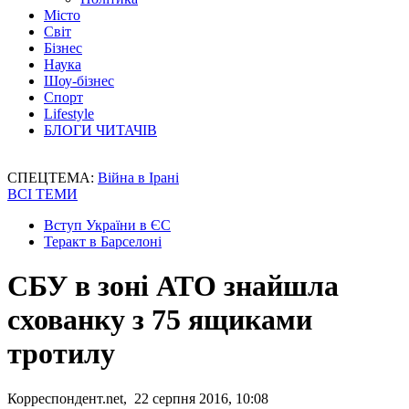
Місто
Світ
Бізнес
Наука
Шоу-бізнес
Спорт
Lifestyle
БЛОГИ ЧИТАЧІВ
СПЕЦТЕМА:
Війна в Ірані
ВСІ ТЕМИ
Вступ України в ЄС
Теракт в Барселоні
СБУ в зоні АТО знайшла
схованку з 75 ящиками
тротилу
Корреспондент.net, 22 серпня 2016, 10:08