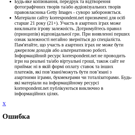
Будь-яке копіювання, передрук та відтворення
фотографічних творів та/або аудіовізуальних творів
правовласника Getty Images - суворо забороняється.
Матеріали сайту korrespondent.net призначені для осіб
старше 21 року (21+). Участь в азартних іграх може
викликати ігрову залежність. Дотримуйтесь правил
(принципів) відповідальної гри. При виявленні перших
ознак залежності негайно зверніться до спеціаліста.
Пам'ятайте, що участь в азартних іграх не може бути
джерелом доходів або альтернативою роботі.
Інформаційний ресурс korrespondent.net не проводить
ігри на реальні та/або віртуальні гроші, також сайт не
приймає ні в якій формі оплату ставок та інших
платежів, які пов’язані/можуть бути пов’язані з
азартними іграми, букмекерами чи тоталізаторами. Будь-
які матеріали на інформаційному ресурсі
korrespondent.net публікуються виключно в
інформаційних цілях.
X
Ошибка