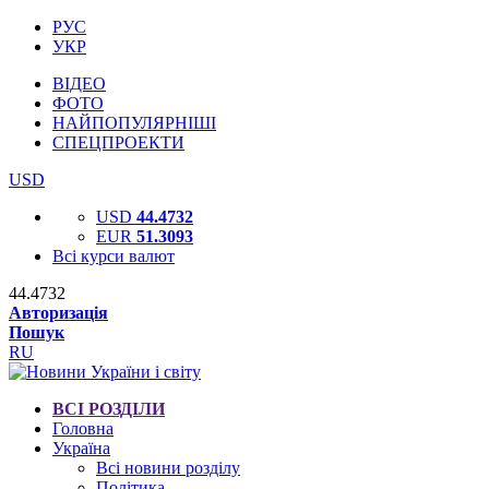
РУС
УКР
ВІДЕО
ФОТО
НАЙПОПУЛЯРНІШІ
СПЕЦПРОЕКТИ
USD
USD
44.4732
EUR
51.3093
Всі курси валют
44.4732
Авторизація
Пошук
RU
ВСІ РОЗДІЛИ
Головна
Україна
Всі новини розділу
Політика