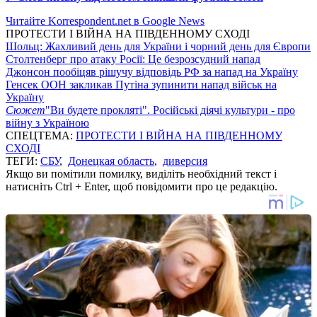
Читайте Korrespondent.net в Google News
ПРОТЕСТИ І ВІЙНА НА ПІВДЕННОМУ СХОДІ
Шольц: Жахливий день для України і чорний день для Європи
Столтенберг про атаку Росії: Це безрозсудний напад
Джонсон пообіцяв рішучу відповідь РФ за напад на Україну
Генсек ООН закликав Путіна зупинити напад військ на
Україну
Сюжет
"Ви будете прокляті". Російські діячі культури - про
війну з Україною
СПЕЦТЕМА:
ПРОТЕСТИ І ВІЙНА НА ПІВДЕННОМУ
СХОДІ
ТЕГИ:
СБУ
,
Донецкая область
,
диверсия
Якщо ви помітили помилку, виділіть необхідний текст і
натисніть Ctrl + Enter, щоб повідомити про це редакцію.