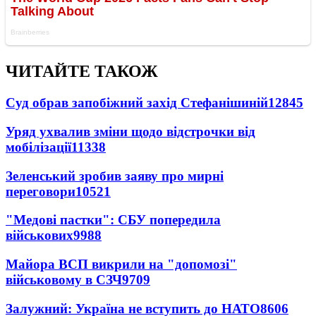
ЧИТАЙТЕ ТАКОЖ
Суд обрав запобіжний захід Стефанішиній
12845
Уряд ухвалив зміни щодо відстрочки від
мобілізації
11338
Зеленський зробив заяву про мирні
переговори
10521
"Медові пастки": СБУ попередила
військових
9988
Майора ВСП викрили на "допомозі"
військовому в СЗЧ
9709
Залужний: Україна не вступить до НАТО
8606