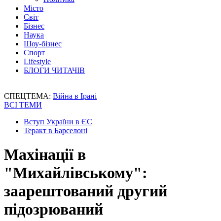
Місто
Світ
Бізнес
Наука
Шоу-бізнес
Спорт
Lifestyle
БЛОГИ ЧИТАЧІВ
СПЕЦТЕМА:
Війна в Ірані
ВСІ ТЕМИ
Вступ України в ЄС
Теракт в Барселоні
Махінації в
"Михайлівському":
заарештований другий
підозрюваний