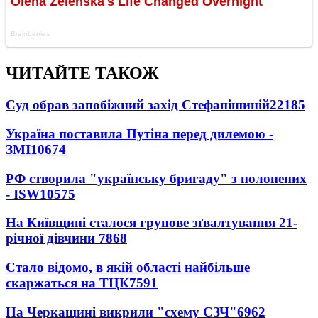
ЧИТАЙТЕ ТАКОЖ
Суд обрав запобіжний захід Стефанішиній
22185
Україна поставила Путіна перед дилемою -
ЗМІ
10674
РФ створила "українську бригаду" з полонених
- ISW
10575
На Київщині сталося групове зґвалтування 21-
річної дівчини
7868
Стало відомо, в якій області найбільше
скаржаться на ТЦК
7591
На Черкащині викрили "схему СЗЧ"
6962