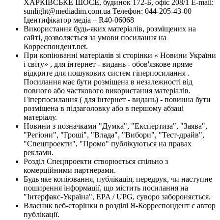
ХАРКІВСЬКЕ ШОСЕ, будинок 172-Б, офіс 208/1 E-mail:
sunlight@mediadim.com.ua
Телефон: 044-205-43-00
Ідентифікатор медіа – R40-06068
Використання будь-яких матеріалів, розміщених на
сайті, дозволяється за умови посилання на
Корреспондент.net.
При копіюванні матеріалів зі сторінки « Новини України
і світу» , для інтернет - видань - обов'язкове пряме
відкрите для пошукових систем гіперпосилання .
Посилання має бути розміщена в незалежності від
повного або часткового використання матеріалів.
Гіперпосилання ( для інтернет - видань) - повинна бути
розміщена в підзаголовку або в першому абзаці
матеріалу.
Новини з позначками "Думка", "Експертиза", "Заява",
"Регіони", "Гроші", "Влада", "Вибори", "Тест-драйв",
"Спецпроекти", "Промо" публікуються на правах
реклами.
Розділ Спецпроекти створюється спільно з
комерційними партнерами.
Будь яке копіювання, публікація, передрук, чи наступне
поширення інформації, що містить посилання на
"Інтерфакс-Україна", EPA / UPG, суворо забороняється.
Власник веб-сторінки в розділі Я-Корреспондент є автор
публікації.