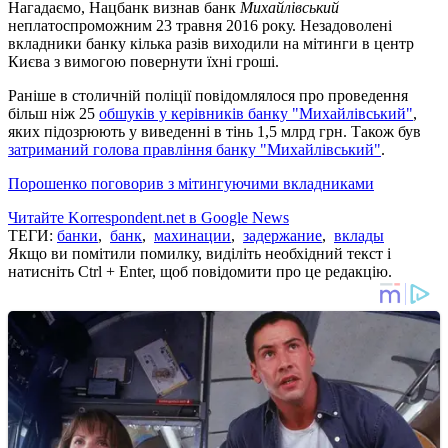
Нагадаємо, Нацбанк визнав банк
Михайлівський
неплатоспроможним 23 травня 2016 року. Незадоволені
вкладники банку кілька разів виходили на мітинги в центр
Києва з вимогою повернути їхні гроші.
Раніше в столичній поліції повідомлялося про проведення
більш ніж 25
обшуків у керівників банку "Михайлівський"
,
яких підозрюють у виведенні в тінь 1,5 млрд грн. Також був
затриманий голова правління банку "Михайлівський"
.
Порошенко поговорив з мітингуючими вкладниками
Читайте Korrespondent.net в Google News
ТЕГИ:
банки
,
банк
,
махинации
,
задержание
,
вклады
Якщо ви помітили помилку, виділіть необхідний текст і
натисніть Ctrl + Enter, щоб повідомити про це редакцію.