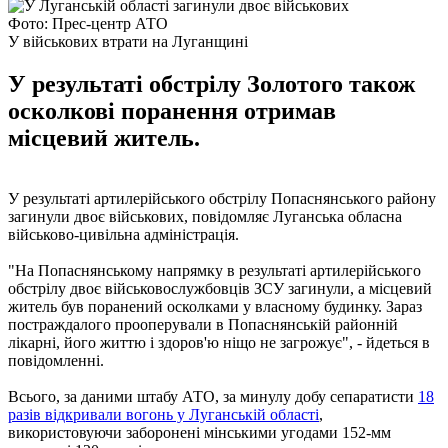
Фото: Прес-центр АТО
У військових втрати на Луганщині
У результаті обстрілу Золотого також
осколкові поранення отримав
місцевий житель.
У результаті артилерійського обстрілу Попаснянського району
загинули двоє військових, повідомляє Луганська обласна
військово-цивільна адміністрація.
"На Попаснянському напрямку в результаті артилерійського
обстрілу двоє військовослужбовців ЗСУ загинули, а місцевий
житель був поранений осколками у власному будинку. Зараз
постраждалого прооперували в Попаснянській районній
лікарні, його життю і здоров'ю ніщо не загрожує", - йдеться в
повідомленні.
Всього, за даними штабу АТО, за минулу добу сепаратисти
18
разів відкривали вогонь у Луганській області
,
використовуючи заборонені мінськими угодами 152-мм