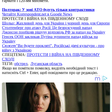
гармати і 120-мм міномети.
Полторак: У зоні АТО будуть тільки контрактники
Читайте Korrespondent.net в Google News
ПРОТЕСТИ І ВІЙНА НА ПІВДЕННОМУ СХОДІ
Шольц: Жахливий день для України і чорний день для Європи
Столтенберг про атаку Росії: Це безрозсудний напад
Джонсон пообіцяв рішучу відповідь РФ за напад на Україну
Генсек ООН закликав Путіна зупинити напад військ на
Україну
Сюжет
"Ви будете прокляті". Російські діячі культури - про
війну з Україною
СПЕЦТЕМА:
ПРОТЕСТИ І ВІЙНА НА ПІВДЕННОМУ
СХОДІ
ТЕГИ:
обстрел
,
Луганская область
Якщо ви помітили помилку, виділіть необхідний текст і
натисніть Ctrl + Enter, щоб повідомити про це редакцію.