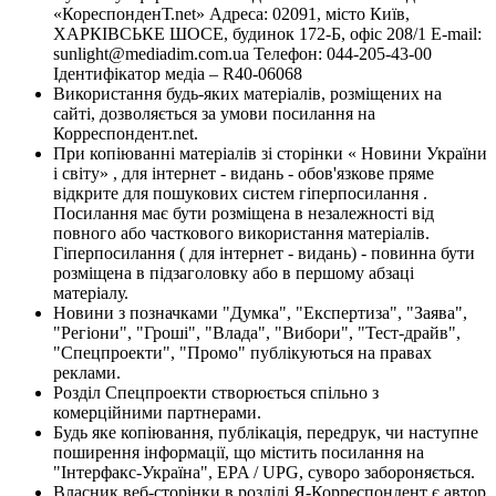
«КореспонденТ.net» Адреса: 02091, місто Київ,
ХАРКІВСЬКЕ ШОСЕ, будинок 172-Б, офіс 208/1 E-mail:
sunlight@mediadim.com.ua
Телефон: 044-205-43-00
Ідентифікатор медіа – R40-06068
Використання будь-яких матеріалів, розміщених на
сайті, дозволяється за умови посилання на
Корреспондент.net.
При копіюванні матеріалів зі сторінки « Новини України
і світу» , для інтернет - видань - обов'язкове пряме
відкрите для пошукових систем гіперпосилання .
Посилання має бути розміщена в незалежності від
повного або часткового використання матеріалів.
Гіперпосилання ( для інтернет - видань) - повинна бути
розміщена в підзаголовку або в першому абзаці
матеріалу.
Новини з позначками "Думка", "Експертиза", "Заява",
"Регіони", "Гроші", "Влада", "Вибори", "Тест-драйв",
"Спецпроекти", "Промо" публікуються на правах
реклами.
Розділ Спецпроекти створюється спільно з
комерційними партнерами.
Будь яке копіювання, публікація, передрук, чи наступне
поширення інформації, що містить посилання на
"Інтерфакс-Україна", EPA / UPG, суворо забороняється.
Власник веб-сторінки в розділі Я-Корреспондент є автор