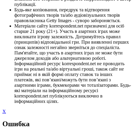
публікації.
Будь-яке копіювання, передрук та відтворення
фотографічних творів та/або аудіовізуальних творів
правовласника Getty Images - суворо забороняється.
Матеріали сайту korrespondent.net призначені для осіб
старше 21 року (21+). Участь в азартних іграх може
викликати ігрову залежність. Дотримуйтесь правил
(принципів) відповідальної гри. При виявленні перших
ознак залежності негайно зверніться до спеціаліста.
Пам'ятайте, що участь в азартних іграх не може бути
джерелом доходів або альтернативою роботі.
Інформаційний ресурс korrespondent.net не проводить
ігри на реальні та/або віртуальні гроші, також сайт не
приймає ні в якій формі оплату ставок та інших
платежів, які пов’язані/можуть бути пов’язані з
азартними іграми, букмекерами чи тоталізаторами. Будь-
які матеріали на інформаційному ресурсі
korrespondent.net публікуються виключно в
інформаційних цілях.
X
Ошибка