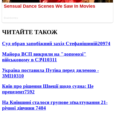
ЧИТАЙТЕ ТАКОЖ
Суд обрав запобіжний захід Стефанішиній
20974
Майора ВСП викрили на "допомозі"
військовому в СЗЧ
10311
Україна поставила Путіна перед дилемою -
ЗМІ
10310
Київ про рішення Швеції щодо судна: Це
прецедент
7592
На Київщині сталося групове зґвалтування 21-
річної дівчини
7404