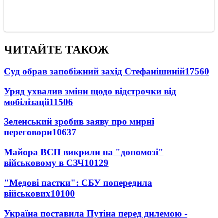
ЧИТАЙТЕ ТАКОЖ
Суд обрав запобіжний захід Стефанішиній
17560
Уряд ухвалив зміни щодо відстрочки від
мобілізації
11506
Зеленський зробив заяву про мирні
переговори
10637
Майора ВСП викрили на "допомозі"
військовому в СЗЧ
10129
"Медові пастки": СБУ попередила
військових
10100
Україна поставила Путіна перед дилемою -