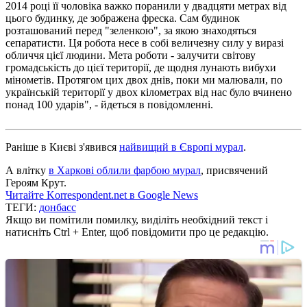
2014 році її чоловіка важко поранили у двадцяти метрах від
цього будинку, де зображена фреска. Сам будинок
розташований перед "зеленкою", за якою знаходяться
сепаратисти. Ця робота несе в собі величезну силу у виразі
обличчя цієї людини. Мета роботи - залучити світову
громадськість до цієї території, де щодня лунають вибухи
мінометів. Протягом цих двох днів, поки ми малювали, по
українській території у двох кілометрах від нас було вчинено
понад 100 ударів", - йдеться в повідомленні.
Раніше в Києві з'явився
найвищий в Європі мурал
.
А влітку
в Харкові облили фарбою мурал
, присвячений
Героям Крут.
Читайте Korrespondent.net в Google News
ТЕГИ:
донбасс
Якщо ви помітили помилку, виділіть необхідний текст і
натисніть Ctrl + Enter, щоб повідомити про це редакцію.