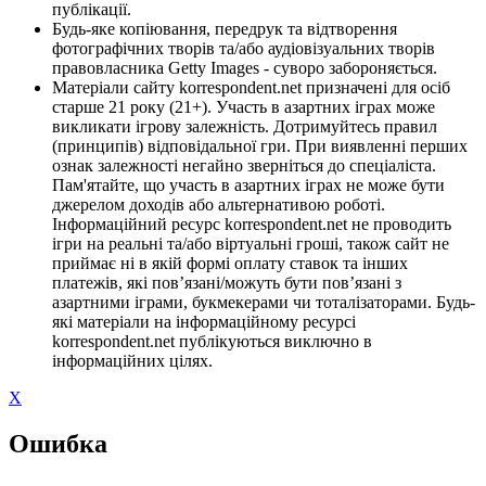
публікації.
Будь-яке копіювання, передрук та відтворення
фотографічних творів та/або аудіовізуальних творів
правовласника Getty Images - суворо забороняється.
Матеріали сайту korrespondent.net призначені для осіб
старше 21 року (21+). Участь в азартних іграх може
викликати ігрову залежність. Дотримуйтесь правил
(принципів) відповідальної гри. При виявленні перших
ознак залежності негайно зверніться до спеціаліста.
Пам'ятайте, що участь в азартних іграх не може бути
джерелом доходів або альтернативою роботі.
Інформаційний ресурс korrespondent.net не проводить
ігри на реальні та/або віртуальні гроші, також сайт не
приймає ні в якій формі оплату ставок та інших
платежів, які пов’язані/можуть бути пов’язані з
азартними іграми, букмекерами чи тоталізаторами. Будь-
які матеріали на інформаційному ресурсі
korrespondent.net публікуються виключно в
інформаційних цілях.
X
Ошибка