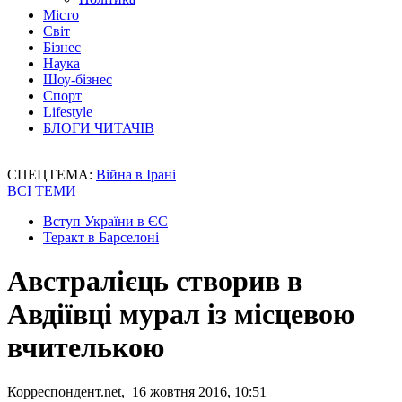
Місто
Світ
Бізнес
Наука
Шоу-бізнес
Спорт
Lifestyle
БЛОГИ ЧИТАЧІВ
СПЕЦТЕМА:
Війна в Ірані
ВСІ ТЕМИ
Вступ України в ЄС
Теракт в Барселоні
Австралієць створив в
Авдіївці мурал із місцевою
вчителькою
Корреспондент.net, 16 жовтня 2016, 10:51