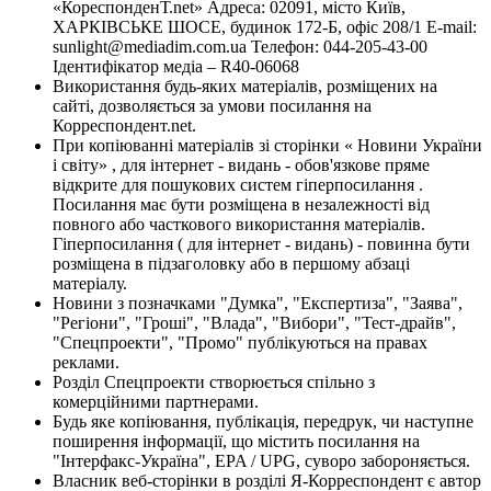
«КореспонденТ.net» Адреса: 02091, місто Київ,
ХАРКІВСЬКЕ ШОСЕ, будинок 172-Б, офіс 208/1 E-mail:
sunlight@mediadim.com.ua
Телефон: 044-205-43-00
Ідентифікатор медіа – R40-06068
Використання будь-яких матеріалів, розміщених на
сайті, дозволяється за умови посилання на
Корреспондент.net.
При копіюванні матеріалів зі сторінки « Новини України
і світу» , для інтернет - видань - обов'язкове пряме
відкрите для пошукових систем гіперпосилання .
Посилання має бути розміщена в незалежності від
повного або часткового використання матеріалів.
Гіперпосилання ( для інтернет - видань) - повинна бути
розміщена в підзаголовку або в першому абзаці
матеріалу.
Новини з позначками "Думка", "Експертиза", "Заява",
"Регіони", "Гроші", "Влада", "Вибори", "Тест-драйв",
"Спецпроекти", "Промо" публікуються на правах
реклами.
Розділ Спецпроекти створюється спільно з
комерційними партнерами.
Будь яке копіювання, публікація, передрук, чи наступне
поширення інформації, що містить посилання на
"Інтерфакс-Україна", EPA / UPG, суворо забороняється.
Власник веб-сторінки в розділі Я-Корреспондент є автор