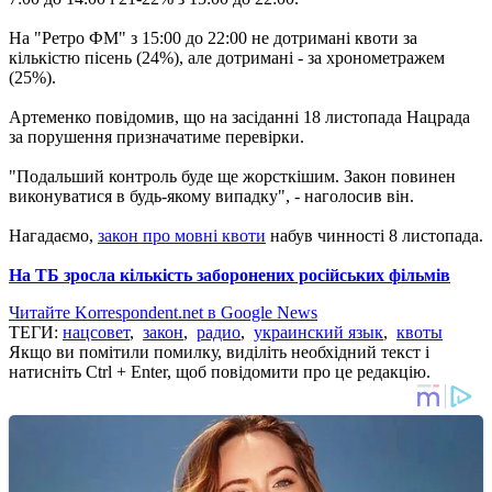
На "Ретро ФМ" з 15:00 до 22:00 не дотримані квоти за
кількістю пісень (24%), але дотримані - за хронометражем
(25%).
Артеменко повідомив, що на засіданні 18 листопада Нацрада
за порушення призначатиме перевірки.
"Подальший контроль буде ще жорсткішим. Закон повинен
виконуватися в будь-якому випадку", - наголосив він.
Нагадаємо,
закон про мовні квоти
набув чинності 8 листопада.
На ТБ зросла кількість заборонених російських фільмів
Читайте Korrespondent.net в Google News
ТЕГИ:
нацсовет
,
закон
,
радио
,
украинский язык
,
квоты
Якщо ви помітили помилку, виділіть необхідний текст і
натисніть Ctrl + Enter, щоб повідомити про це редакцію.