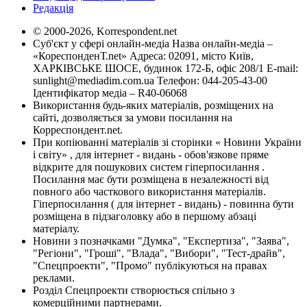
Редакція
© 2000-2026, Korrespondent.net
Суб'єкт у сфері онлайн-медіа Назва онлайн-медіа –
«КореспонденТ.net» Адреса: 02091, місто Київ,
ХАРКІВСЬКЕ ШОСЕ, будинок 172-Б, офіс 208/1 E-mail:
sunlight@mediadim.com.ua
Телефон: 044-205-43-00
Ідентифікатор медіа – R40-06068
Використання будь-яких матеріалів, розміщених на
сайті, дозволяється за умови посилання на
Корреспондент.net.
При копіюванні матеріалів зі сторінки « Новини України
і світу» , для інтернет - видань - обов'язкове пряме
відкрите для пошукових систем гіперпосилання .
Посилання має бути розміщена в незалежності від
повного або часткового використання матеріалів.
Гіперпосилання ( для інтернет - видань) - повинна бути
розміщена в підзаголовку або в першому абзаці
матеріалу.
Новини з позначками "Думка", "Експертиза", "Заява",
"Регіони", "Гроші", "Влада", "Вибори", "Тест-драйв",
"Спецпроекти", "Промо" публікуються на правах
реклами.
Розділ Спецпроекти створюється спільно з
комерційними партнерами.