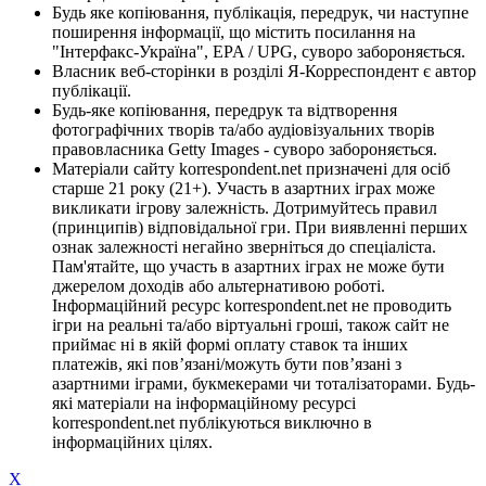
Будь яке копіювання, публікація, передрук, чи наступне
поширення інформації, що містить посилання на
"Інтерфакс-Україна", EPA / UPG, суворо забороняється.
Власник веб-сторінки в розділі Я-Корреспондент є автор
публікації.
Будь-яке копіювання, передрук та відтворення
фотографічних творів та/або аудіовізуальних творів
правовласника Getty Images - суворо забороняється.
Матеріали сайту korrespondent.net призначені для осіб
старше 21 року (21+). Участь в азартних іграх може
викликати ігрову залежність. Дотримуйтесь правил
(принципів) відповідальної гри. При виявленні перших
ознак залежності негайно зверніться до спеціаліста.
Пам'ятайте, що участь в азартних іграх не може бути
джерелом доходів або альтернативою роботі.
Інформаційний ресурс korrespondent.net не проводить
ігри на реальні та/або віртуальні гроші, також сайт не
приймає ні в якій формі оплату ставок та інших
платежів, які пов’язані/можуть бути пов’язані з
азартними іграми, букмекерами чи тоталізаторами. Будь-
які матеріали на інформаційному ресурсі
korrespondent.net публікуються виключно в
інформаційних цілях.
X