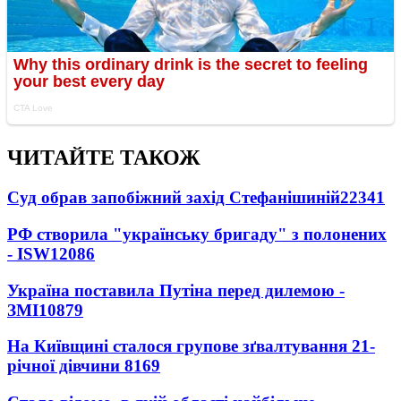
ЧИТАЙТЕ ТАКОЖ
Суд обрав запобіжний захід Стефанішиній
22341
РФ створила "українську бригаду" з полонених
- ISW
12086
Україна поставила Путіна перед дилемою -
ЗМІ
10879
На Київщині сталося групове зґвалтування 21-
річної дівчини
8169