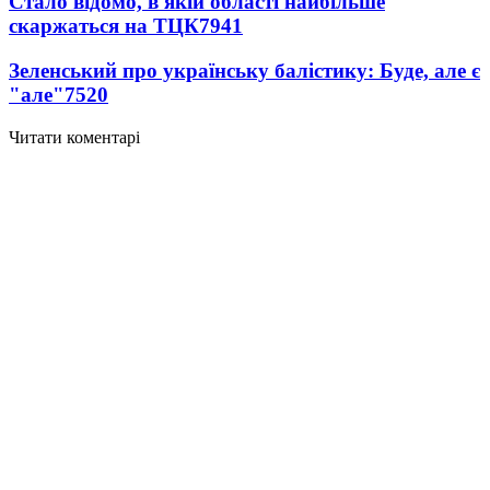
Стало відомо, в якій області найбільше
скаржаться на ТЦК
7941
Зеленський про українську балістику: Буде, але є
"але"
7520
Читати коментарі