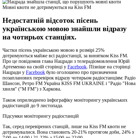
Мовні квоти не дотримуються на Kiss FM
Недостатній відсоток пісень
українською мовою знайшли відразу
на чотирьох станціях.
Частки пісень українською мовою в розмірі 25%
дотримуються майже всі радіостанції, за винятком Kiss FM.
Про це повідомив глава Нацради з телерадіомовлення Юрій
Артеменко на своїй сторінці у
Facebook
.
Пізніше
на
сторінці
Нацради
у
Facebook
було
оголошено
про призначення
позапланових
перевірок
відразу
чотирьом
радіостанціям
:
Радіо
Шансон
,
Ретро
FM
Україна
KISS FM UKRAINE
і
"
Радіо
"
Нова
хвиля
"
(
"
M FM
"
)
з
Харкова
.
Також оприлюднено інфографіку моніторингу українських
радіостанцій до 9 листопада.
Підсумки моніторингу радіостанцій
Так, серед перевірених станцій, лише на Kiss FM квоти не
дотримувалися.
Вона становить 20-21% протягом доби, 24% з
7:00 до 14:00 і 21-22% з 15:00 до 22:00.