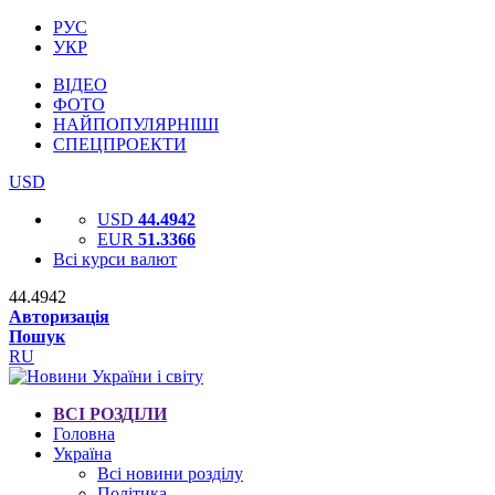
РУС
УКР
ВІДЕО
ФОТО
НАЙПОПУЛЯРНІШІ
СПЕЦПРОЕКТИ
USD
USD
44.4942
EUR
51.3366
Всі курси валют
44.4942
Авторизація
Пошук
RU
ВСІ РОЗДІЛИ
Головна
Україна
Всі новини розділу
Політика