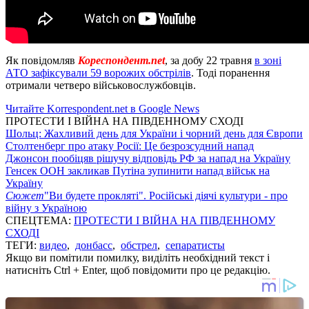
Як повідомляв
Кореспондент.net
, за добу 22 травня
в зоні
АТО зафіксували 59 ворожих обстрілів
.
Тоді поранення
отримали четверо військовослужбовців.
Читайте Korrespondent.net в Google News
ПРОТЕСТИ І ВІЙНА НА ПІВДЕННОМУ СХОДІ
Шольц: Жахливий день для України і чорний день для Європи
Столтенберг про атаку Росії: Це безрозсудний напад
Джонсон пообіцяв рішучу відповідь РФ за напад на Україну
Генсек ООН закликав Путіна зупинити напад військ на
Україну
Сюжет
"Ви будете прокляті". Російські діячі культури - про
війну з Україною
СПЕЦТЕМА:
ПРОТЕСТИ І ВІЙНА НА ПІВДЕННОМУ
СХОДІ
ТЕГИ:
видео
,
донбасс
,
обстрел
,
сепаратисты
Якщо ви помітили помилку, виділіть необхідний текст і
натисніть Ctrl + Enter, щоб повідомити про це редакцію.