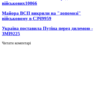
військових
10066
Майора ВСП викрили на "допомозі"
військовому в СЗЧ
9959
Україна поставила Путіна перед дилемою -
ЗМІ
9225
Читати коментарі