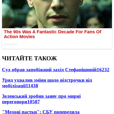
ЧИТАЙТЕ ТАКОЖ
Суд обрав запобіжний захід Стефанішиній
16232
Уряд ухвалив зміни щодо відстрочки від
мобілізації
11438
Зеленський зробив заяву про мирні
переговори
10587
"Медові пастки": СБУ попередила