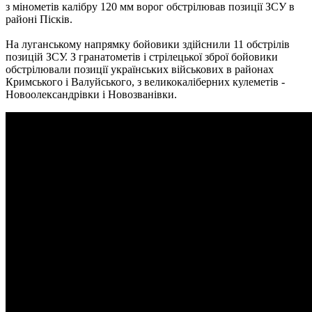
з мінометів калібру 120 мм ворог обстрілював позиції ЗСУ в
районі Пісків.
На луганському напрямку бойовики здійснили 11 обстрілів
позицій ЗСУ.
З гранатометів і стрілецької зброї бойовики
обстрілювали позиції українських військових в районах
Кримського і Валуйського, з великокаліберних кулеметів -
Новоолександрівки і Новозванівки.