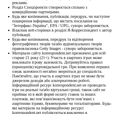
реклами.
Розділ Спецпроекти створюється спільно з
комерційними партнерами.
Будь яке копіювання, публікація, передрук, чи наступне
поширення інформації, що містить посилання на
"Інтерфакс-Україна", EPA / UPG, суворо забороняється.
Власник веб-сторінки в розділі Я-Корреспондент є автор
публікації.
Будь-яке копіювання, передрук та відтворення
фотографічних творів та/або аудіовізуальних творів
правовласника Getty Images - суворо забороняється.
Матеріали сайту korrespondent.net призначені для осіб
старше 21 року (21+). Участь в азартних іграх може
викликати ігрову залежність. Дотримуйтесь правил
(принципів) відповідальної гри. При виявленні перших
ознак залежності негайно зверніться до спеціаліста.
Пам'ятайте, що участь в азартних іграх не може бути
джерелом доходів або альтернативою роботі.
Інформаційний ресурс korrespondent.net не проводить
ігри на реальні та/або віртуальні гроші, також сайт не
приймає ні в якій формі оплату ставок та інших
платежів, які пов’язані/можуть бути пов’язані з
азартними іграми, букмекерами чи тоталізаторами. Будь-
які матеріали на інформаційному ресурсі
korrespondent.net публікуються виключно в