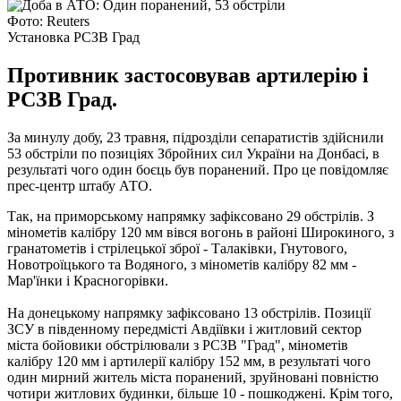
Фото: Reuters
Установка РСЗВ Град
Противник застосовував артилерію і
РСЗВ Град.
За минулу добу, 23 травня, підрозділи сепаратистів здійснили
53 обстріли по позиціях Збройних сил України на Донбасі, в
результаті чого один боєць був поранений.
Про це повідомляє
прес-центр штабу АТО.
Так, на приморському напрямку зафіксовано 29 обстрілів.
З
мінометів калібру 120 мм вівся вогонь в районі Широкиного, з
гранатометів і стрілецької зброї - Талаківки, Гнутового,
Новотроїцького та Водяного, з мінометів калібру 82 мм -
Мар'їнки і Красногорівки.
На донецькому напрямку зафіксовано 13 обстрілів.
Позиції
ЗСУ в південному передмісті Авдіївки і житловий сектор
міста бойовики обстрілювали з РСЗВ "Град", мінометів
калібру 120 мм і артилерії калібру 152 мм, в результаті чого
один мирний житель міста поранений, зруйновані повністю
чотири житлових будинки, більше 10 - пошкоджені.
Крім того,