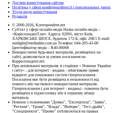
Договір користування сайтом
Політика у сфері конфіденційності і персональних даних
Угода щодо користування
Редакція
© 2000-2026, Korrespondent.net
Суб'єкт у сфері онлайн-медіа Назва онлайн-медіа –
«КореспонденТ.net» Адреса: 02091, місто Київ,
ХАРКІВСЬКЕ ШОСЕ, будинок 172-Б, офіс 208/1 E-mail:
sunlight@mediadim.com.ua
Телефон: 044-205-43-00
Ідентифікатор медіа – R40-06068
Використання будь-яких матеріалів, розміщених на
сайті, дозволяється за умови посилання на
Корреспондент.net.
При копіюванні матеріалів зі сторінки « Новини України
і світу» , для інтернет - видань - обов'язкове пряме
відкрите для пошукових систем гіперпосилання .
Посилання має бути розміщена в незалежності від
повного або часткового використання матеріалів.
Гіперпосилання ( для інтернет - видань) - повинна бути
розміщена в підзаголовку або в першому абзаці
матеріалу.
Новини з позначками "Думка", "Експертиза", "Заява",
"Регіони", "Гроші", "Влада", "Вибори", "Тест-драйв",
"Спецпроекти", "Промо" публікуються на правах