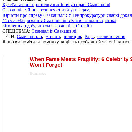
Кулеба заявив про точку кипіння у справі Саакашвілі
Саакашвілі: Я не грозився стрибнути з даху
Юристи про справу Саакашвілі: У Генпрокуратури слабкі доказ
Сюжет
Затримання Саакашвілі в Києві: онлайн-хроніка
Зіткнення під будинком Саакашвілі. Онлайн
СПЕЦТЕМА:
Скандал із Саакашвілі
ТЕГИ:
Саакашвили
,
митинг
,
полиция
,
Рада
,
столкновения
Якщо ви помітили помилку, виділіть необхідний текст і натисніт