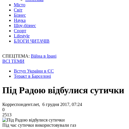
Місто
Світ
Бізнес
Наука
Шоу-бізнес
Спорт
Lifestyle
БЛОГИ ЧИТАЧІВ
СПЕЦТЕМА:
Війна в Ірані
ВСІ ТЕМИ
Вступ України в ЄС
Теракт в Барселоні
Під Радою відбулися сутички
Корреспондент.net, 6 грудня 2017, 07:24
0
2513
Під час сутички використовували газ