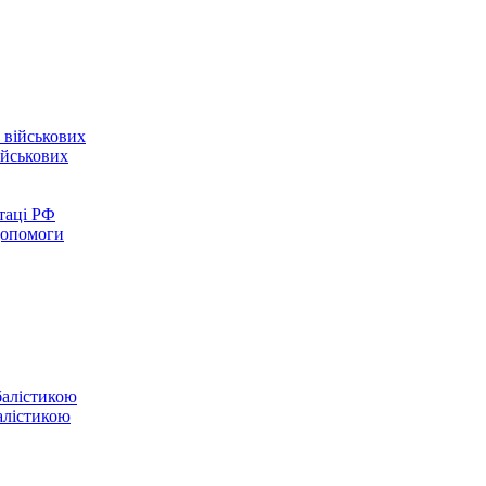
ійськових
таці РФ
 допомоги
балістикою