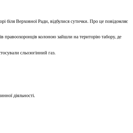
орі біля Верховної Ради, відбулися сутички. Про це повідомляє
ятків правоохоронців колоною зайшли на територію табору, де
тосували сльозогінний газ.
инної діяльності.