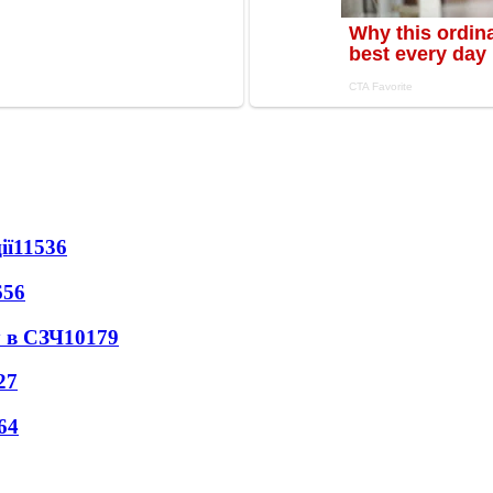
ії
11536
656
 в СЗЧ
10179
27
64