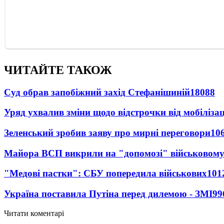
ЧИТАЙТЕ ТАКОЖ
Суд обрав запобіжний захід Стефанішиній
18088
Уряд ухвалив зміни щодо відстрочки від мобілізац
Зеленський зробив заяву про мирні переговори
10
Майора ВСП викрили на "допомозі" військовому
"Медові пастки": СБУ попередила військових
101
Україна поставила Путіна перед дилемою - ЗМІ
99
Читати коментарі