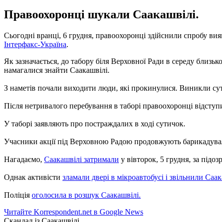
Правоохоронці шукали Саакашвілі.
Сьогодні вранці, 6 грудня, правоохоронці здійснили спробу вия
Інтерфакс-Україна
.
Як зазначається, до табору біля Верховної Ради в середу близьк
намагалися знайти Саакашвілі.
З наметів почали виходити люди, які прокинулися. Виникли сут
Після нетривалого перебування в таборі правоохоронці відступил
У таборі заявляють про постраждалих в ході сутичок.
Учасники акції під Верховною Радою продовжують барикадувал
Нагадаємо,
Саакашвілі затримали
у вівторок, 5 грудня, за підо
Однак активісти
зламали двері в мікроавтобусі і звільнили Саак
Поліція
оголосила в розшук Саакашвілі.
Читайте Korrespondent.net в Google News
Скандал із Саакашвілі