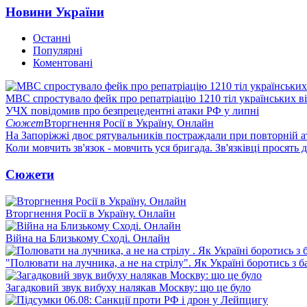
Новини України
Останні
Популярні
Коментовані
МВС спростувало фейк про репатріацію 1210 тіл українських в
УЧХ повідомив про безпрецедентні атаки РФ у липні
Сюжет
Вторгнення Росії в Україну. Онлайн
На Запоріжжі двоє рятувальників постраждали при повторній а
Коли мовчить зв'язок - мовчить уся бригада. Зв'язківці просять
Сюжети
Вторгнення Росії в Україну. Онлайн
Війна на Близькому Сході. Онлайн
"Полювати на лучника, а не на стрілу". Як Україні боротись з 
Загадковий звук вибуху налякав Москву: що це було