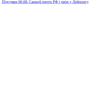
Підсумки 06.08: Санкції проти РФ і дрон у Лейпцигу