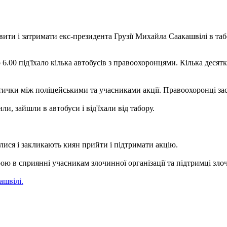
вити і затримати екс-президента Грузії Михайла Саакашвілі в таб
о 6.00 під'їхало кілька автобусів з правоохоронцями. Кілька дес
ички між поліцейськими та учасниками акції. Правоохоронці зас
и, зайшли в автобуси і від'їхали від табору.
ися і закликають киян прийти і підтримати акцію.
зрою в сприянні учасникам злочинної організації та підтримці злоч
ашвілі.