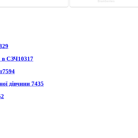
329
 в СЗЧ
10317
т
7594
ної дівчини
7435
52