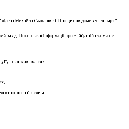
її лідера Михайла Саакашвілі.
Про це повідомив член партії,
ий захід. Поки ніякої інформації про майбутній суд ми не
ду!",
- написав політик.
их.
електронного браслета.