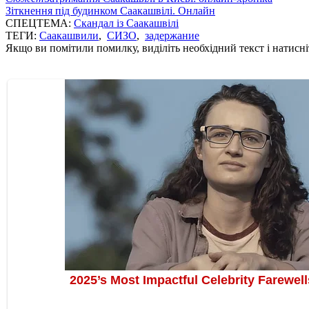
Зіткнення під будинком Саакашвілі. Онлайн
СПЕЦТЕМА:
Скандал із Саакашвілі
ТЕГИ:
Саакашвили
,
СИЗО
,
задержание
Якщо ви помітили помилку, виділіть необхідний текст і натисніт