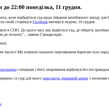
до 22:00 понеділка, 11 грудня.
ають, коли відбудеться суд щодо обрання запобіжного заходу для 
на своїй сторінці в
Facebook
ввечері в неділю, 10 грудня.
лі в СІЗО. До цього часу має відбутися суд, де оберуть запобіжн
 до початку", - заявив Сакварелідзе.
вілі.
уже багато! Ми повинні показати переляканим баригам силу наро
рихильника
і операція з його затримання відбулася без постраждал
ершено і в суді для нього
зажадають домашній арешт
з носінням 
и