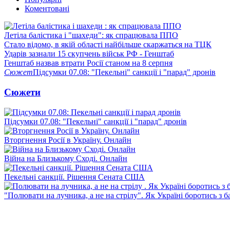
Коментовані
Летіла балістика і "шахеди": як спрацювала ППО
Стало відомо, в якій області найбільше скаржаться на ТЦК
Ударів зазнали 15 скупчень військ РФ - Генштаб
Генштаб назвав втрати Росії станом на 8 серпня
Сюжет
Підсумки 07.08: "Пекельні" санкції і "парад" дронів
Сюжети
Підсумки 07.08: "Пекельні" санкції і "парад" дронів
Вторгнення Росії в Україну. Онлайн
Війна на Близькому Сході. Онлайн
Пекельні санкції. Рішення Сената США
"Полювати на лучника, а не на стрілу". Як Україні боротись з 