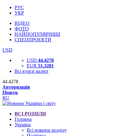
РУС
УКР
ВІДЕО
ФОТО
НАЙПОПУЛЯРНІШІ
СПЕЦПРОЕКТИ
USD
USD
44.4278
EUR
51.3281
Всі курси валют
44.4278
Авторизація
Пошук
RU
ВСІ РОЗДІЛИ
Головна
Україна
Всі новини розділу
Політика