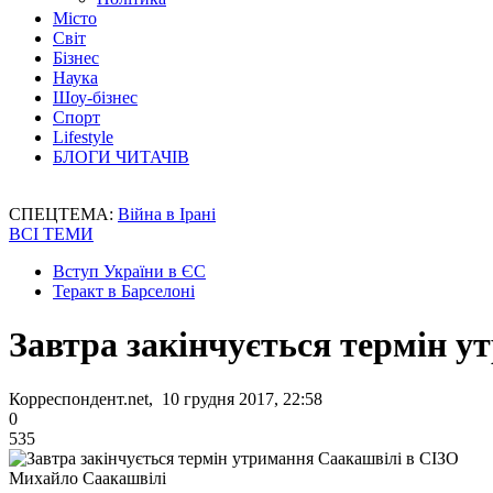
Місто
Світ
Бізнес
Наука
Шоу-бізнес
Спорт
Lifestyle
БЛОГИ ЧИТАЧІВ
СПЕЦТЕМА:
Війна в Ірані
ВСІ ТЕМИ
Вступ України в ЄС
Теракт в Барселоні
Завтра закінчується термін 
Корреспондент.net, 10 грудня 2017, 22:58
0
535
Михайло Саакашвілі