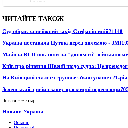
ЧИТАЙТЕ ТАКОЖ
Суд обрав запобіжний захід Стефанішиній
21148
Україна поставила Путіна перед дилемою - ЗМІ
10
Майора ВСП викрили на "допомозі" військовому
Київ про рішення Швеції щодо судна: Це прецеден
На Київщині сталося групове зґвалтування 21-річ
Зеленський зробив заяву про мирні переговори
70
Читати коментарі
Новини України
Останні
Популярні