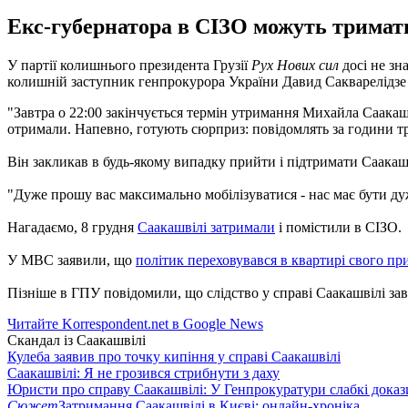
Екс-губернатора в СІЗО можуть тримати 
У партії колишнього президента Грузії
Рух Нових сил
досі не зн
колишній заступник генпрокурора України Давид Сакварелідзе 
"Завтра о 22:00 закінчується термін утримання Михайла Саакашві
отримали. Напевно, готують сюрприз: повідомлять за години три
Він закликав в будь-якому випадку прийти і підтримати Саакаш
"Дуже прошу вас максимально мобілізуватися - нас має бути д
Нагадаємо, 8 грудня
Саакашвілі затримали
і помістили в СІЗО.
У МВС заявили, що
політик переховувався в квартирі свого п
Пізніше в ГПУ повідомили, що слідство у справі Саакашвілі зав
Читайте Korrespondent.net в Google News
Скандал із Саакашвілі
Кулеба заявив про точку кипіння у справі Саакашвілі
Саакашвілі: Я не грозився стрибнути з даху
Юристи про справу Саакашвілі: У Генпрокуратури слабкі доказ
Сюжет
Затримання Саакашвілі в Києві: онлайн-хроніка