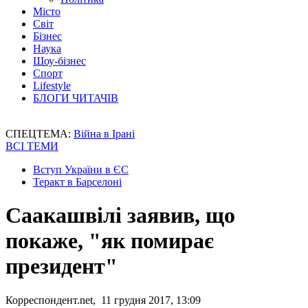
Місто
Світ
Бізнес
Наука
Шоу-бізнес
Спорт
Lifestyle
БЛОГИ ЧИТАЧІВ
СПЕЦТЕМА:
Війна в Ірані
ВСІ ТЕМИ
Вступ України в ЄС
Теракт в Барселоні
Саакашвілі заявив, що
покаже, "як помирає
президент"
Корреспондент.net, 11 грудня 2017, 13:09