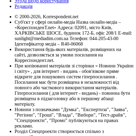
Угода щодо користування
Редакція
© 2000-2026, Korrespondent.net
Суб'єкт у сфері онлайн-медіа Назва онлайн-медіа –
«КореспонденТ.net» Адреса: 02091, місто Київ,
ХАРКІВСЬКЕ ШОСЕ, будинок 172-Б, офіс 208/1 E-mail:
sunlight@mediadim.com.ua
Телефон: 044-205-43-00
Ідентифікатор медіа – R40-06068
Використання будь-яких матеріалів, розміщених на
сайті, дозволяється за умови посилання на
Корреспондент.net.
При копіюванні матеріалів зі сторінки « Новини України
і світу» , для інтернет - видань - обов'язкове пряме
відкрите для пошукових систем гіперпосилання .
Посилання має бути розміщена в незалежності від
повного або часткового використання матеріалів.
Гіперпосилання ( для інтернет - видань) - повинна бути
розміщена в підзаголовку або в першому абзаці
матеріалу.
Новини з позначками "Думка", "Експертиза", "Заява",
"Регіони", "Гроші", "Влада", "Вибори", "Тест-драйв",
"Спецпроекти", "Промо" публікуються на правах
реклами.
Розділ Спецпроекти створюється спільно з