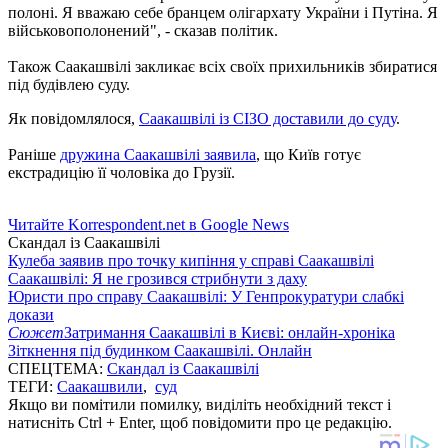
полоні. Я вважаю себе бранцем олігархату України і Путіна. Я
військовополонений", - сказав політик.
Також Саакашвілі закликає всіх своїх прихильників збиратися
під будівлею суду.
Як повідомлялося,
Саакашвілі із СІЗО доставили до суду
.
Раніше
дружина Саакашвілі заявила
, що Київ готує
екстрадицію її чоловіка до Грузії.
Читайте Korrespondent.net в Google News
Скандал із Саакашвілі
Кулеба заявив про точку кипіння у справі Саакашвілі
Саакашвілі: Я не грозився стрибнути з даху
Юристи про справу Саакашвілі: У Генпрокуратури слабкі
докази
Сюжет
Затримання Саакашвілі в Києві: онлайн-хроніка
Зіткнення під будинком Саакашвілі. Онлайн
СПЕЦТЕМА:
Скандал із Саакашвілі
ТЕГИ:
Саакашвили
,
суд
Якщо ви помітили помилку, виділіть необхідний текст і
натисніть Ctrl + Enter, щоб повідомити про це редакцію.