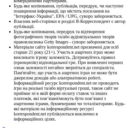
комерційними партнерами.
Будь яке копіювання, публікація, передрук, чи наступне
поширення інформації, що містить посилання на
"Інтерфакс-Україна", EPA / UPG, суворо забороняється.
Власник веб-сторінки в розділі Я-Корреспондент є автор
публікації.
Будь-яке копіювання, передрук та відтворення
фотографічних творів та/або аудіовізуальних творів
правовласника Getty Images - суворо забороняється.
Матеріали сайту korrespondent.net призначені для осіб
старше 21 року (21+). Участь в азартних іграх може
викликати ігрову залежність. Дотримуйтесь правил
(принципів) відповідальної гри. При виявленні перших
ознак залежності негайно зверніться до спеціаліста.
Пам'ятайте, що участь в азартних іграх не може бути
джерелом доходів або альтернативою роботі.
Інформаційний ресурс korrespondent.net не проводить
ігри на реальні та/або віртуальні гроші, також сайт не
приймає ні в якій формі оплату ставок та інших
платежів, які пов’язані/можуть бути пов’язані з
азартними іграми, букмекерами чи тоталізаторами. Будь-
які матеріали на інформаційному ресурсі
korrespondent.net публікуються виключно в
інформаційних цілях.