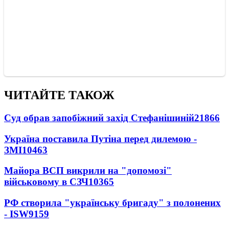
ЧИТАЙТЕ ТАКОЖ
Суд обрав запобіжний захід Стефанішиній
21866
Україна поставила Путіна перед дилемою -
ЗМІ
10463
Майора ВСП викрили на "допомозі"
військовому в СЗЧ
10365
РФ створила "українську бригаду" з полонених
- ISW
9159