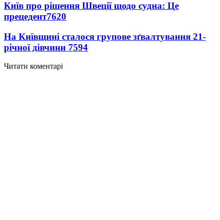
Київ про рішення Швеції щодо судна: Це
прецедент
7620
На Київщині сталося групове зґвалтування 21-
річної дівчини
7594
Читати коментарі