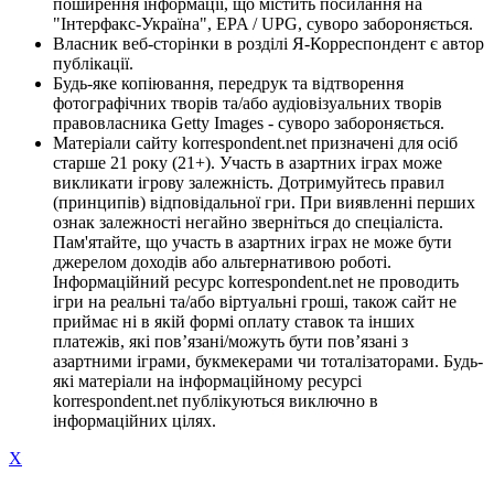
поширення інформації, що містить посилання на
"Інтерфакс-Україна", EPA / UPG, суворо забороняється.
Власник веб-сторінки в розділі Я-Корреспондент є автор
публікації.
Будь-яке копіювання, передрук та відтворення
фотографічних творів та/або аудіовізуальних творів
правовласника Getty Images - суворо забороняється.
Матеріали сайту korrespondent.net призначені для осіб
старше 21 року (21+). Участь в азартних іграх може
викликати ігрову залежність. Дотримуйтесь правил
(принципів) відповідальної гри. При виявленні перших
ознак залежності негайно зверніться до спеціаліста.
Пам'ятайте, що участь в азартних іграх не може бути
джерелом доходів або альтернативою роботі.
Інформаційний ресурс korrespondent.net не проводить
ігри на реальні та/або віртуальні гроші, також сайт не
приймає ні в якій формі оплату ставок та інших
платежів, які пов’язані/можуть бути пов’язані з
азартними іграми, букмекерами чи тоталізаторами. Будь-
які матеріали на інформаційному ресурсі
korrespondent.net публікуються виключно в
інформаційних цілях.
X