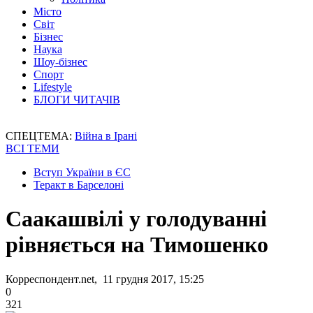
Місто
Світ
Бізнес
Наука
Шоу-бізнес
Спорт
Lifestyle
БЛОГИ ЧИТАЧІВ
СПЕЦТЕМА:
Війна в Ірані
ВСІ ТЕМИ
Вступ України в ЄС
Теракт в Барселоні
Саакашвілі у голодуванні
рівняється на Тимошенко
Корреспондент.net, 11 грудня 2017, 15:25
0
321