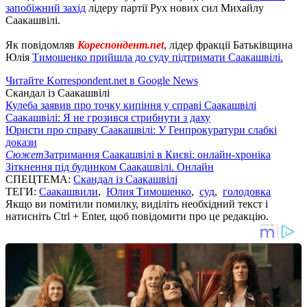
запобіжний захід
лідеру партії Рух нових сил Михайлу
Саакашвілі.
Як повідомляв
Кореспондент.net
, лідер фракції Батьківщина
Юлія
Тимошенко прийшла до суду підтримати Саакашвілі.
Читайте Korrespondent.net в Google News
Скандал із Саакашвілі
Кулеба заявив про точку кипіння у справі Саакашвілі
Саакашвілі: Я не грозився стрибнути з даху
Юристи про справу Саакашвілі: У Генпрокуратури слабкі
докази
Сюжет
Затримання Саакашвілі в Києві: онлайн-хроніка
Зіткнення під будинком Саакашвілі. Онлайн
СПЕЦТЕМА:
Скандал із Саакашвілі
ТЕГИ:
Саакашвили
,
Юлия Тимошенко
,
суд
,
голодовка
Якщо ви помітили помилку, виділіть необхідний текст і
натисніть Ctrl + Enter, щоб повідомити про це редакцію.