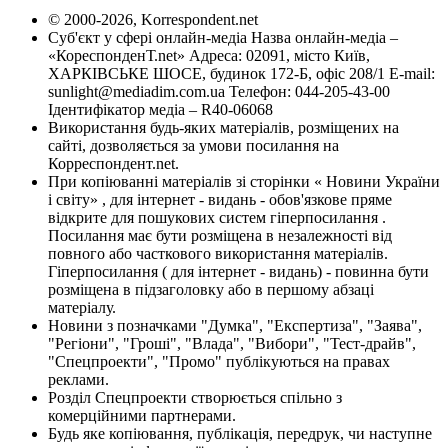
© 2000-2026, Korrespondent.net
Суб'єкт у сфері онлайн-медіа Назва онлайн-медіа –
«КореспонденТ.net» Адреса: 02091, місто Київ,
ХАРКІВСЬКЕ ШОСЕ, будинок 172-Б, офіс 208/1 E-mail:
sunlight@mediadim.com.ua
Телефон: 044-205-43-00
Ідентифікатор медіа – R40-06068
Використання будь-яких матеріалів, розміщених на
сайті, дозволяється за умови посилання на
Корреспондент.net.
При копіюванні матеріалів зі сторінки « Новини України
і світу» , для інтернет - видань - обов'язкове пряме
відкрите для пошукових систем гіперпосилання .
Посилання має бути розміщена в незалежності від
повного або часткового використання матеріалів.
Гіперпосилання ( для інтернет - видань) - повинна бути
розміщена в підзаголовку або в першому абзаці
матеріалу.
Новини з позначками "Думка", "Експертиза", "Заява",
"Регіони", "Гроші", "Влада", "Вибори", "Тест-драйв",
"Спецпроекти", "Промо" публікуються на правах
реклами.
Розділ Спецпроекти створюється спільно з
комерційними партнерами.
Будь яке копіювання, публікація, передрук, чи наступне