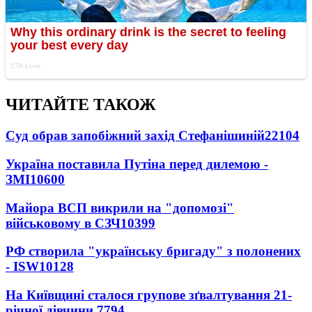
ЧИТАЙТЕ ТАКОЖ
Суд обрав запобіжний захід Стефанішиній
22104
Україна поставила Путіна перед дилемою -
ЗМІ
10600
Майора ВСП викрили на "допомозі"
військовому в СЗЧ
10399
РФ створила "українську бригаду" з полонених
- ISW
10128
На Київщині сталося групове зґвалтування 21-
річної дівчини
7794