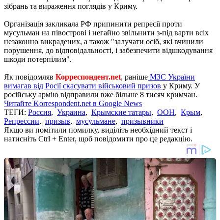
зібрань та вираження поглядів у Криму.
Організація закликала РФ припинити репресії проти
мусульман на півострові і негайно звільнити з-під варти всіх
незаконно викрадених, а також "залучати осіб, які вчинили
порушення, до відповідальності, і забезпечити відшкодування
шкоди потерпілим".
Як повідомляв
Корреспондент.net
, раніше
МЗС України
вимагав від Росії скасувати військовий призов
у Криму. У
російську армію відправили вже більше 8 тисяч кримчан.
Читайте Korrespondent.net в Google News
ТЕГИ:
Россия
,
Украина
,
Крымские татары
,
ООН
,
Крым
,
Репрессии
,
призыв
,
мусульмане
,
призывники
Якщо ви помітили помилку, виділіть необхідний текст і
натисніть Ctrl + Enter, щоб повідомити про це редакцію.