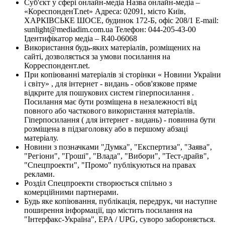
Суб'єкт у сфері онлайн-медіа Назва онлайн-медіа –
«КореспонденТ.net» Адреса: 02091, місто Київ,
ХАРКІВСЬКЕ ШОСЕ, будинок 172-Б, офіс 208/1 E-mail:
sunlight@mediadim.com.ua
Телефон: 044-205-43-00
Ідентифікатор медіа – R40-06068
Використання будь-яких матеріалів, розміщених на
сайті, дозволяється за умови посилання на
Корреспондент.net.
При копіюванні матеріалів зі сторінки « Новини України
і світу» , для інтернет - видань - обов'язкове пряме
відкрите для пошукових систем гіперпосилання .
Посилання має бути розміщена в незалежності від
повного або часткового використання матеріалів.
Гіперпосилання ( для інтернет - видань) - повинна бути
розміщена в підзаголовку або в першому абзаці
матеріалу.
Новини з позначками "Думка", "Експертиза", "Заява",
"Регіони", "Гроші", "Влада", "Вибори", "Тест-драйв",
"Спецпроекти", "Промо" публікуються на правах
реклами.
Розділ Спецпроекти створюється спільно з
комерційними партнерами.
Будь яке копіювання, публікація, передрук, чи наступне
поширення інформації, що містить посилання на
"Інтерфакс-Україна", EPA / UPG, суворо забороняється.