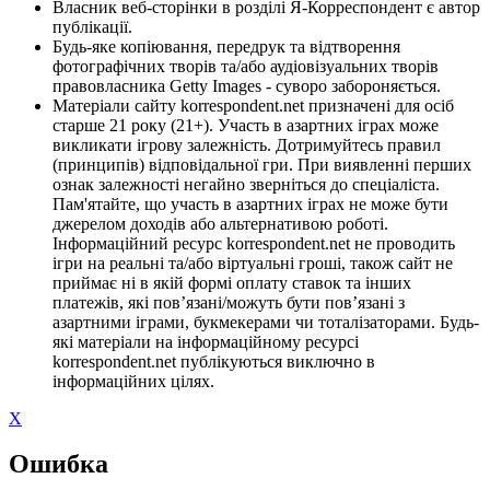
Власник веб-сторінки в розділі Я-Корреспондент є автор
публікації.
Будь-яке копіювання, передрук та відтворення
фотографічних творів та/або аудіовізуальних творів
правовласника Getty Images - суворо забороняється.
Матеріали сайту korrespondent.net призначені для осіб
старше 21 року (21+). Участь в азартних іграх може
викликати ігрову залежність. Дотримуйтесь правил
(принципів) відповідальної гри. При виявленні перших
ознак залежності негайно зверніться до спеціаліста.
Пам'ятайте, що участь в азартних іграх не може бути
джерелом доходів або альтернативою роботі.
Інформаційний ресурс korrespondent.net не проводить
ігри на реальні та/або віртуальні гроші, також сайт не
приймає ні в якій формі оплату ставок та інших
платежів, які пов’язані/можуть бути пов’язані з
азартними іграми, букмекерами чи тоталізаторами. Будь-
які матеріали на інформаційному ресурсі
korrespondent.net публікуються виключно в
інформаційних цілях.
X
Ошибка