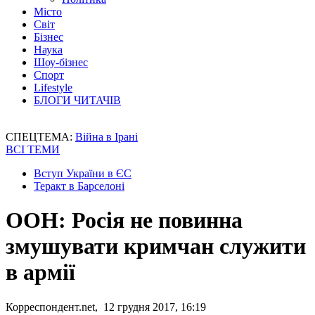
Місто
Світ
Бізнес
Наука
Шоу-бізнес
Спорт
Lifestyle
БЛОГИ ЧИТАЧІВ
СПЕЦТЕМА:
Війна в Ірані
ВСІ ТЕМИ
Вступ України в ЄС
Теракт в Барселоні
ООН: Росія не повинна
змушувати кримчан служити
в армії
Корреспондент.net, 12 грудня 2017, 16:19