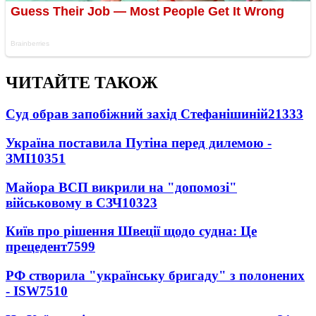
ЧИТАЙТЕ ТАКОЖ
Суд обрав запобіжний захід Стефанішиній
21333
Україна поставила Путіна перед дилемою -
ЗМІ
10351
Майора ВСП викрили на "допомозі"
військовому в СЗЧ
10323
Київ про рішення Швеції щодо судна: Це
прецедент
7599
РФ створила "українську бригаду" з полонених
- ISW
7510