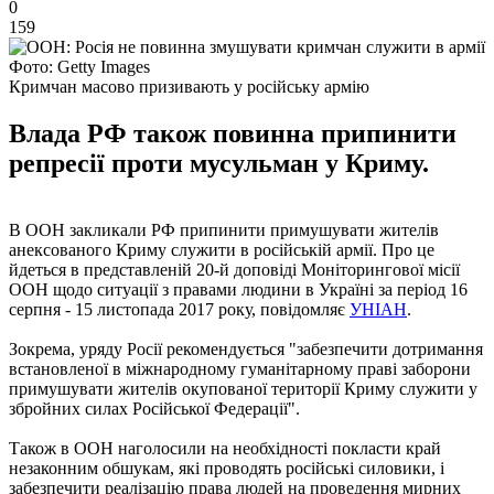
0
159
Фото: Getty Images
Кримчан масово призивають у російську армію
Влада РФ також повинна припинити
репресії проти мусульман у Криму.
В ООН закликали РФ припинити примушувати жителів
анексованого Криму служити в російській армії. Про це
йдеться в представленій 20-й доповіді Моніторингової місії
ООН щодо ситуації з правами людини в Україні за період 16
серпня - 15 листопада 2017 року, повідомляє
УНІАН
.
Зокрема, уряду Росії рекомендується "забезпечити дотримання
встановленої в міжнародному гуманітарному праві заборони
примушувати жителів окупованої території Криму служити у
збройних силах Російської Федерації".
Також в ООН наголосили на необхідності покласти край
незаконним обшукам, які проводять російські силовики, і
забезпечити реалізацію права людей на проведення мирних