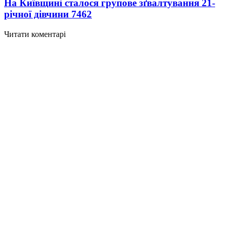
На Київщині сталося групове зґвалтування 21-
річної дівчини
7462
Читати коментарі