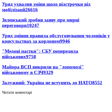
Уряд ухвалив зміни щодо відстрочки від
мобілізації
26616
Зеленський зробив заяву про мирні
переговори
10247
Уряд змінив правила обслуговування чоловіків у
консульствах за кордоном
9946
"Медові пастки": СБУ попередила
військових
9758
Майора ВСП викрили на "допомозі"
військовому в СЗЧ
9329
Залужний: Україна не вступить до НАТО
8552
Читати коментарі