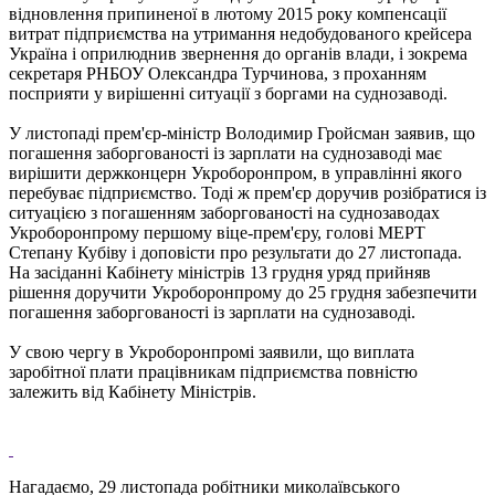
відновлення припиненої в лютому 2015 року компенсації
витрат підприємства на утримання недобудованого крейсера
Україна і оприлюднив звернення до органів влади, і зокрема
секретаря РНБОУ Олександра Турчинова, з проханням
посприяти у вирішенні ситуації з боргами на суднозаводі.
У листопаді прем'єр-міністр Володимир Гройсман заявив, що
погашення заборгованості із зарплати на суднозаводі має
вирішити держконцерн Укроборонпром, в управлінні якого
перебуває підприємство.
Тоді ж прем'єр доручив розібратися із
ситуацією з погашенням заборгованості на суднозаводах
Укроборонпрому першому віце-прем'єру, голові МЕРТ
Степану Кубіву і доповісти про результати до 27 листопада.
На засіданні Кабінету міністрів 13 грудня уряд прийняв
рішення доручити Укроборонпрому до 25 грудня забезпечити
погашення заборгованості із зарплати на суднозаводі.
У свою чергу в Укроборонпромі заявили, що виплата
заробітної плати працівникам підприємства повністю
залежить від Кабінету Міністрів.
Нагадаємо, 29 листопада робітники миколаївського