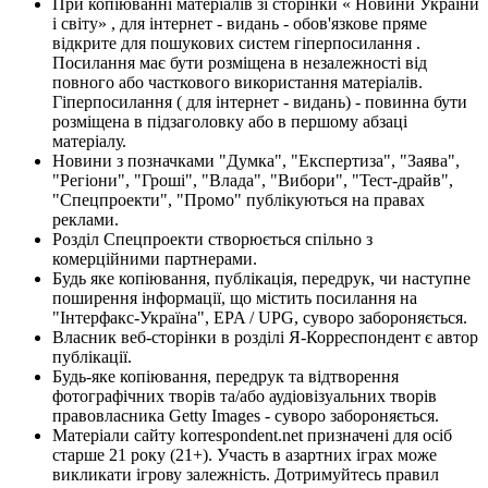
При копіюванні матеріалів зі сторінки « Новини України
і світу» , для інтернет - видань - обов'язкове пряме
відкрите для пошукових систем гіперпосилання .
Посилання має бути розміщена в незалежності від
повного або часткового використання матеріалів.
Гіперпосилання ( для інтернет - видань) - повинна бути
розміщена в підзаголовку або в першому абзаці
матеріалу.
Новини з позначками "Думка", "Експертиза", "Заява",
"Регіони", "Гроші", "Влада", "Вибори", "Тест-драйв",
"Спецпроекти", "Промо" публікуються на правах
реклами.
Розділ Спецпроекти створюється спільно з
комерційними партнерами.
Будь яке копіювання, публікація, передрук, чи наступне
поширення інформації, що містить посилання на
"Інтерфакс-Україна", EPA / UPG, суворо забороняється.
Власник веб-сторінки в розділі Я-Корреспондент є автор
публікації.
Будь-яке копіювання, передрук та відтворення
фотографічних творів та/або аудіовізуальних творів
правовласника Getty Images - суворо забороняється.
Матеріали сайту korrespondent.net призначені для осіб
старше 21 року (21+). Участь в азартних іграх може
викликати ігрову залежність. Дотримуйтесь правил