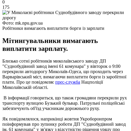
0
175
Фото: mk.npu.gov.ua
Робітники вимагають виплатити борги із зарплати
Мітингувальники вимагають
виплатити зарплату.
Близько сотні робітників миколаївського заводу ДП
"Суднобудівний завод імені 61 комунара" у вівторок о 9:00
перекрили автодорогу Миколаїв-Одеса, що проходить через
Варварівський міст, вимагаючи виплатити борги із заробітної
плати.
Про це повідомляє
прес-служба
Нацполіції
Миколаївській області.
В інформації говориться, що також громадяни перекрили рух
транспорту вулицею Бузький бульвар.
Патрульні поліцейські
забезпечують об'їзд учасникам дорожнього руху.
Як повідомлялося, наприкінці жовтня Укроборонпром
поінформував про зупинку роботи ДП "Суднобудівний завод
ім. 61 комунара" у зв'язку з відсутністю рішення уряду про