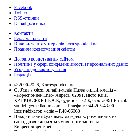
Facebook
Twitter
RSS-стрічки
E-mail розсилка
Контакти
Реклама на сайті
Використання матеріалів korrespondent.net
Правила користування сайтом
Договір користування сайтом
Політика у сфері конфіденційності і персональних даних
Угода щодо користування
Редакція
© 2000-2026, Korrespondent.net
Суб'єкт у сфері онлайн-медіа Назва онлайн-медіа –
«КореспонденТ.net» Адреса: 02091, місто Київ,
ХАРКІВСЬКЕ ШОСЕ, будинок 172-Б, офіс 208/1 E-mail:
sunlight@mediadim.com.ua
Телефон: 044-205-43-00
Ідентифікатор медіа – R40-06068
Використання будь-яких матеріалів, розміщених на
сайті, дозволяється за умови посилання на
Корреспондент.net.