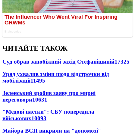
ЧИТАЙТЕ ТАКОЖ
Суд обрав запобіжний захід Стефанішиній
17325
Уряд ухвалив зміни щодо відстрочки від
мобілізації
11495
Зеленський зробив заяву про мирні
переговори
10631
"Медові пастки": СБУ попередила
військових
10093
Майора ВСП викрили на "допомозі"