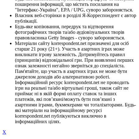
поширення інформації, що містить посилання на
"Інтерфакс-Україна", EPA / UPG, суворо забороняється.
Власник веб-сторінки в розділі Я-Корреспондент є автор
публікації.
Будь-яке копіювання, передрук та відтворення
фотографічних творів та/або аудіовізуальних творів
правовласника Getty Images - суворо забороняється.
Матеріали сайту korrespondent.net призначені для осіб
старше 21 року (21+). Участь в азартних іграх може
викликати ігрову залежність. Дотримуйтесь правил
(принципів) відповідальної гри. При виявленні перших
ознак залежності негайно зверніться до спеціаліста.
Пам'ятайте, що участь в азартних іграх не може бути
джерелом доходів або альтернативою роботі.
Інформаційний ресурс korrespondent.net не проводить
ігри на реальні та/або віртуальні гроші, також сайт не
приймає ні в якій формі оплату ставок та інших
платежів, які пов’язані/можуть бути пов’язані з
азартними іграми, букмекерами чи тоталізаторами. Будь-
які матеріали на інформаційному ресурсі
korrespondent.net публікуються виключно в
інформаційних цілях.
X