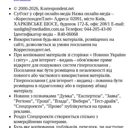
© 2000-2026, Korrespondent.net
Суб'єкт у сфері онлайн-медіа Назва онлайн-медіа –
«КореспонденТ.net» Адреса: 02091, місто Київ,
ХАРКІВСЬКЕ ШОСЕ, будинок 172-Б, офіс 208/1 E-mail:
sunlight@mediadim.com.ua
Телефон: 044-205-43-00
Ідентифікатор медіа – R40-06068
Використання будь-яких матеріалів, розміщених на
сайті, дозволяється за умови посилання на
Корреспондент.net.
При копіюванні матеріалів зі сторінки « Новини України
і світу» , для інтернет - видань - обов'язкове пряме
відкрите для пошукових систем гіперпосилання .
Посилання має бути розміщена в незалежності від
повного або часткового використання матеріалів.
Гіперпосилання ( для інтернет - видань) - повинна бути
розміщена в підзаголовку або в першому абзаці
матеріалу.
Новини з позначками "Думка", "Експертиза", "Заява",
"Регіони", "Гроші", "Влада", "Вибори", "Тест-драйв",
"Спецпроекти", "Промо" публікуються на правах
реклами.
Розділ Спецпроекти створюється спільно з
комерційними партнерами.
Будь яке копіювання, публікація, передрук, чи наступне