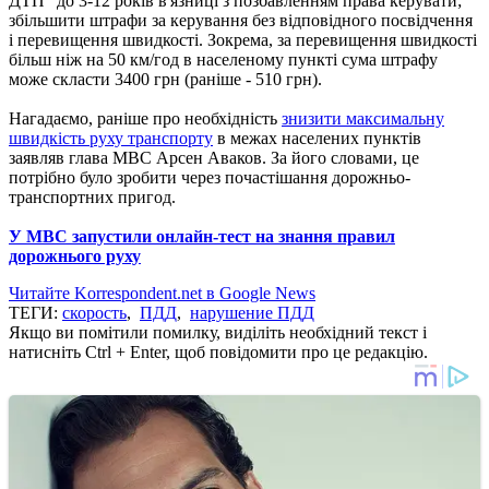
ДТП" до 3-12 років в'язниці з позбавленням права керувати;
збільшити штрафи за керування без відповідного посвідчення
і перевищення швидкості. Зокрема, за перевищення швидкості
більш ніж на 50 км/год в населеному пункті сума штрафу
може скласти 3400 грн (раніше - 510 грн).
Нагадаємо, раніше про необхідність
знизити максимальну
швидкість руху транспорту
в межах населених пунктів
заявляв глава МВС Арсен Аваков. За його словами, це
потрібно було зробити через почастішання дорожньо-
транспортних пригод.
У МВС запустили онлайн-тест на знання правил
дорожнього руху
Читайте Korrespondent.net в Google News
ТЕГИ:
скорость
,
ПДД
,
нарушение ПДД
Якщо ви помітили помилку, виділіть необхідний текст і
натисніть Ctrl + Enter, щоб повідомити про це редакцію.