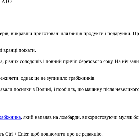
ів АТО
ерів, викравши приготовані для бійців продукти і подарунки. Пр
і вранці поїхати.
, різних солодощів і повний причіп березового соку. На ніч залиш
нежилети, однак це не зупинило грабіжників.
давали посилки з Волині, і пообіцяв, що машину після невеликог
грабіжника
, який нападав на ломбарди, використовуючи муляж бо
ь Ctrl + Enter, щоб повідомити про це редакцію.