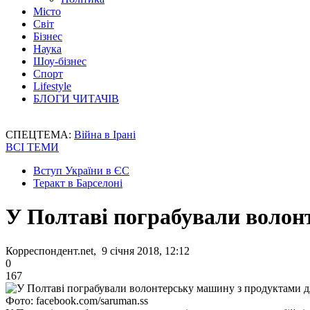
Місто
Світ
Бізнес
Наука
Шоу-бізнес
Спорт
Lifestyle
БЛОГИ ЧИТАЧІВ
СПЕЦТЕМА:
Війна в Ірані
ВСІ ТЕМИ
Вступ України в ЄС
Теракт в Барселоні
У Полтаві пограбували волон
Корреспондент.net, 9 січня 2018, 12:12
0
167
Фото: facebook.com/saruman.ss