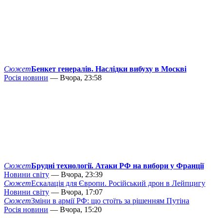
Сюжет
Бенкет генералів. Наслідки вибуху в Москві
Росія новини
— Вчора, 23:58
Сюжет
Брудні технології. Атаки РФ на вибори у Франції
Новини світу
— Вчора, 23:39
Сюжет
Ескалація для Європи. Російський дрон в Лейпцигу
Новини світу
— Вчора, 17:07
Сюжет
Зміни в армії РФ: що стоїть за рішенням Путіна
Росія новини
— Вчора, 15:20