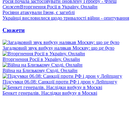
Росія почала застосовувати оновлену Герберу - Флеш
Сюжет
Вторгнення Росії в Україну. Онлайн
Росіяни атакували Ізюм, є загиблі
Українці висловилися щодо тривалості війни - опитування
Сюжети
Загадковий звук вибуху налякав Москву: що це було
Вторгнення Росії в Україну. Онлайн
Війна на Близькому Сході. Онлайн
Підсумки 06.08: Санкції проти РФ і дрон у Лейпцигу
Бенкет генералів. Наслідки вибуху в Москві