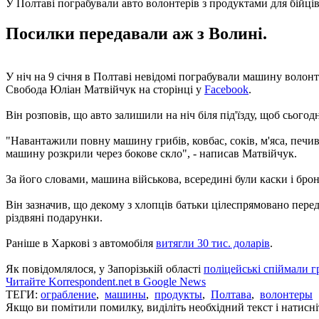
У Полтаві пограбували авто волонтерів з продуктами для бійц
Посилки передавали аж з Волині.
У ніч на 9 січня в Полтаві невідомі пограбували машину волонт
Свобода Юліан Матвійчук на сторінці у
Facebook
.
Він розповів, що авто залишили на ніч біля під'їзду, щоб сьогодн
"Навантажили повну машину грибів, ковбас, соків, м'яса, печива
машину розкрили через бокове скло", - написав Матвійчук.
За його словами, машина військова, всередині були каски і бро
Він зазначив, що декому з хлопців батьки цілеспрямовано пере
різдвяні подарунки.
Раніше в Харкові з автомобіля
витягли 30 тис. доларів
.
Як повідомлялося, у Запорізькій області
поліцейські спіймали 
Читайте Korrespondent.net в Google News
ТЕГИ:
ограбление
,
машины
,
продукты
,
Полтава
,
волонтеры
Якщо ви помітили помилку, виділіть необхідний текст і натисніт