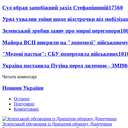
Суд обрав запобіжний захід Стефанішиній
17560
Уряд ухвалив зміни щодо відстрочки від мобілізац
Зеленський зробив заяву про мирні переговори
10
Майора ВСП викрили на "допомозі" військовому
"Медові пастки": СБУ попередила військових
101
Україна поставила Путіна перед дилемою - ЗМІ
98
Читати коментарі
Новини України
Останні
Популярні
Коментовані
Зеленський обговорив із Драпатим оборону Донеччини