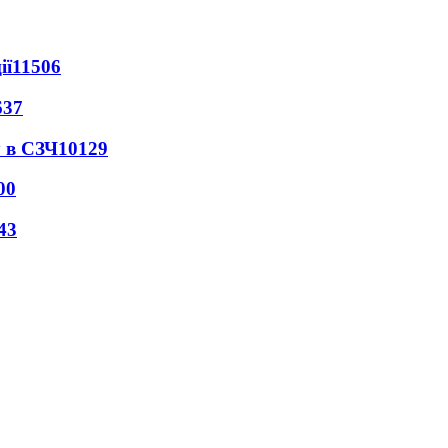
ії
11506
637
 в СЗЧ
10129
00
43