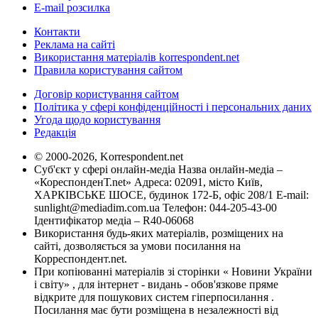
E-mail розсилка
Контакти
Реклама на сайті
Використання матеріалів korrespondent.net
Правила користування сайтом
Договір користування сайтом
Політика у сфері конфіденційності і персональних даних
Угода щодо користування
Редакція
© 2000-2026, Korrespondent.net
Суб'єкт у сфері онлайн-медіа Назва онлайн-медіа –
«КореспонденТ.net» Адреса: 02091, місто Київ,
ХАРКІВСЬКЕ ШОСЕ, будинок 172-Б, офіс 208/1 E-mail:
sunlight@mediadim.com.ua
Телефон: 044-205-43-00
Ідентифікатор медіа – R40-06068
Використання будь-яких матеріалів, розміщених на
сайті, дозволяється за умови посилання на
Корреспондент.net.
При копіюванні матеріалів зі сторінки « Новини України
і світу» , для інтернет - видань - обов'язкове пряме
відкрите для пошукових систем гіперпосилання .
Посилання має бути розміщена в незалежності від