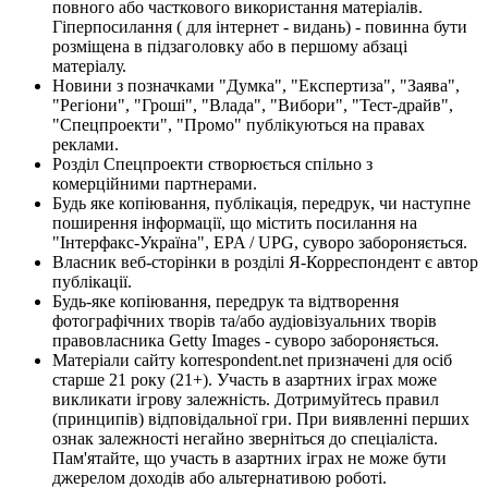
повного або часткового використання матеріалів.
Гіперпосилання ( для інтернет - видань) - повинна бути
розміщена в підзаголовку або в першому абзаці
матеріалу.
Новини з позначками "Думка", "Експертиза", "Заява",
"Регіони", "Гроші", "Влада", "Вибори", "Тест-драйв",
"Спецпроекти", "Промо" публікуються на правах
реклами.
Розділ Спецпроекти створюється спільно з
комерційними партнерами.
Будь яке копіювання, публікація, передрук, чи наступне
поширення інформації, що містить посилання на
"Інтерфакс-Україна", EPA / UPG, суворо забороняється.
Власник веб-сторінки в розділі Я-Корреспондент є автор
публікації.
Будь-яке копіювання, передрук та відтворення
фотографічних творів та/або аудіовізуальних творів
правовласника Getty Images - суворо забороняється.
Матеріали сайту korrespondent.net призначені для осіб
старше 21 року (21+). Участь в азартних іграх може
викликати ігрову залежність. Дотримуйтесь правил
(принципів) відповідальної гри. При виявленні перших
ознак залежності негайно зверніться до спеціаліста.
Пам'ятайте, що участь в азартних іграх не може бути
джерелом доходів або альтернативою роботі.