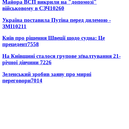
Майора ВСП викрили на "допомозі"
військовому в СЗЧ
10260
Україна поставила Путіна перед дилемою -
ЗМІ
10211
Київ про рішення Швеції щодо судна: Це
прецедент
7558
На Київщині сталося групове зґвалтування 21-
річної дівчини
7226
Зеленський зробив заяву про мирні
переговори
7014