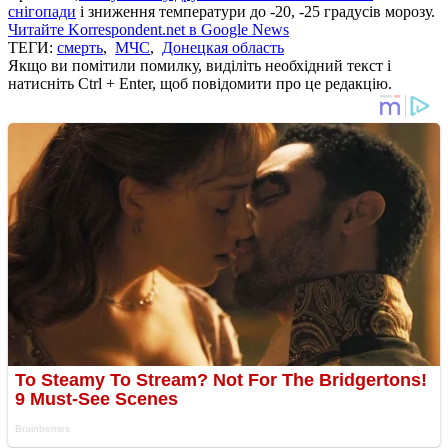
снігопади
і зниження температури до -20, -25 градусів морозу.
Читайте Korrespondent.net в Google News
ТЕГИ:
смерть
,
МЧС
,
Донецкая область
Якщо ви помітили помилку, виділіть необхідний текст і
натисніть Ctrl + Enter, щоб повідомити про це редакцію.