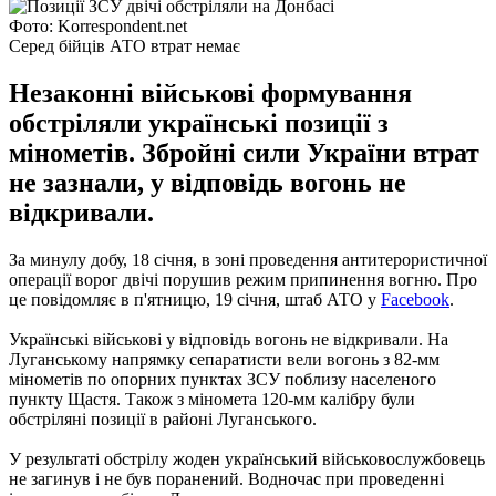
Фото: Korrespondent.net
Серед бійців АТО втрат немає
Незаконні військові формування
обстріляли українські позиції з
мінометів. Збройні сили України втрат
не зазнали, у відповідь вогонь не
відкривали.
За минулу добу, 18 січня, в зоні проведення антитерористичної
операції ворог двічі порушив режим припинення вогню. Про
це повідомляє в п'ятницю, 19 січня, штаб АТО у
Facebook
.
Українські військові у відповідь вогонь не відкривали. На
Луганському напрямку сепаратисти вели вогонь з 82-мм
мінометів по опорних пунктах ЗСУ поблизу населеного
пункту Щастя. Також з міномета 120-мм калібру були
обстріляні позиції в районі Луганського.
У результаті обстрілу жоден український військовослужбовець
не загинув і не був поранений. Водночас при проведенні