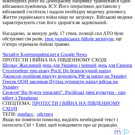
інженерних робіт на Донецькому напрямку травмувався один
військовослужбовець ЗСУ. Його оперативно доставили у
військовий госпіталь і надали необхідну медичну допомогу.
Життю українського воїна ніщо не загрожує. Військові медики
характеризують стан його здоров'я як задовільний.
Нагадаємо, за минулу добу, 17 січня, позиції сил АТО були
обстріляні сім разів,
троє українських бійців загинули
, ще
п'ятеро отримали бойові травми.
Читайте Korrespondent.net в Google News
ПРОТЕСТИ І ВІЙНА НА ПІВДЕННОМУ СХОДІ
Шольц: Жахливий день для України і чорний день для Європи
Столтенберг про атаку Росії: Це безрозсудний напад
Джонсон пообіцяв рішучу відповідь РФ за напад на Україну
Генсек ООН закликав Путіна зупинити напад військ на
Україну
Сюжет
"Ви будете прокляті". Російські діячі культури - про
війну з Україною
СПЕЦТЕМА:
ПРОТЕСТИ І ВІЙНА НА ПІВДЕННОМУ
СХОДІ
ТЕГИ:
донбасс
,
обстрел
Якщо ви помітили помилку, виділіть необхідний текст і
натисніть Ctrl + Enter, щоб повідомити про це редакцію.