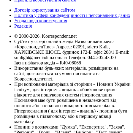
Договір користування сайтом
Політика у сфері конфіденційності і персональних даних
Угода щодо користування
Редакція
© 2000-2026, Korrespondent.net
Суб'єкт у сфері онлайн-медіа Назва онлайн-медіа –
«КореспонденТ.net» Адреса: 02091, місто Київ,
ХАРКІВСЬКЕ ШОСЕ, будинок 172-Б, офіс 208/1 E-mail:
sunlight@mediadim.com.ua
Телефон: 044-205-43-00
Ідентифікатор медіа – R40-06068
Використання будь-яких матеріалів, розміщених на
сайті, дозволяється за умови посилання на
Корреспондент.net.
При копіюванні матеріалів зі сторінки « Новини України
і світу» , для інтернет - видань - обов'язкове пряме
відкрите для пошукових систем гіперпосилання .
Посилання має бути розміщена в незалежності від
повного або часткового використання матеріалів.
Гіперпосилання ( для інтернет - видань) - повинна бути
розміщена в підзаголовку або в першому абзаці
матеріалу.
Новини з позначками "Думка", "Експертиза", "Заява",
"Регіони", "Гроші", "Влада", "Вибори", "Тест-драйв",