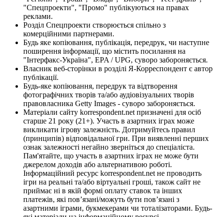
"Спецпроекти", "Промо" публікуються на правах
реклами.
Розділ Спецпроекти створюється спільно з
комерційними партнерами.
Будь яке копіювання, публікація, передрук, чи наступне
поширення інформації, що містить посилання на
"Інтерфакс-Україна", EPA / UPG, суворо забороняється.
Власник веб-сторінки в розділі Я-Корреспондент є автор
публікації.
Будь-яке копіювання, передрук та відтворення
фотографічних творів та/або аудіовізуальних творів
правовласника Getty Images - суворо забороняється.
Матеріали сайту korrespondent.net призначені для осіб
старше 21 року (21+). Участь в азартних іграх може
викликати ігрову залежність. Дотримуйтесь правил
(принципів) відповідальної гри. При виявленні перших
ознак залежності негайно зверніться до спеціаліста.
Пам'ятайте, що участь в азартних іграх не може бути
джерелом доходів або альтернативою роботі.
Інформаційний ресурс korrespondent.net не проводить
ігри на реальні та/або віртуальні гроші, також сайт не
приймає ні в якій формі оплату ставок та інших
платежів, які пов’язані/можуть бути пов’язані з
азартними іграми, букмекерами чи тоталізаторами. Будь-
які матеріали на інформаційному ресурсі