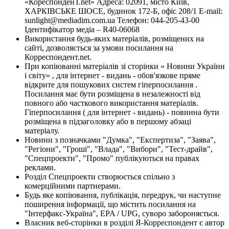
«КореспонденТ.net» Адреса: 02091, місто Київ,
ХАРКІВСЬКЕ ШОСЕ, будинок 172-Б, офіс 208/1 E-mail:
sunlight@mediadim.com.ua
Телефон: 044-205-43-00
Ідентифікатор медіа – R40-06068
Використання будь-яких матеріалів, розміщених на
сайті, дозволяється за умови посилання на
Корреспондент.net.
При копіюванні матеріалів зі сторінки « Новини України
і світу» , для інтернет - видань - обов'язкове пряме
відкрите для пошукових систем гіперпосилання .
Посилання має бути розміщена в незалежності від
повного або часткового використання матеріалів.
Гіперпосилання ( для інтернет - видань) - повинна бути
розміщена в підзаголовку або в першому абзаці
матеріалу.
Новини з позначками "Думка", "Експертиза", "Заява",
"Регіони", "Гроші", "Влада", "Вибори", "Тест-драйв",
"Спецпроекти", "Промо" публікуються на правах
реклами.
Розділ Спецпроекти створюється спільно з
комерційними партнерами.
Будь яке копіювання, публікація, передрук, чи наступне
поширення інформації, що містить посилання на
"Інтерфакс-Україна", EPA / UPG, суворо забороняється.
Власник веб-сторінки в розділі Я-Корреспондент є автор