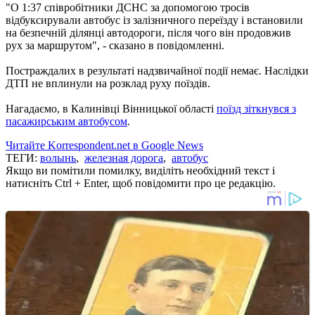
"О 1:37 співробітники ДСНС за допомогою тросів
відбуксирували автобус із залізничного переїзду і встановили
на безпечній ділянці автодороги, після чого він продовжив
рух за маршрутом", - сказано в повідомленні.
Постраждалих в результаті надзвичайної події немає. Наслідки
ДТП не вплинули на розклад руху поїздів.
Нагадаємо, в Калинівці Вінницької області
поїзд зіткнувся з
пасажирським автобусом
.
Читайте Korrespondent.net в Google News
ТЕГИ:
волынь
,
железная дорога
,
автобус
Якщо ви помітили помилку, виділіть необхідний текст і
натисніть Ctrl + Enter, щоб повідомити про це редакцію.