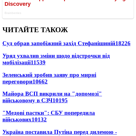
ЧИТАЙТЕ ТАКОЖ
Суд обрав запобіжний захід Стефанішиній
18226
Уряд ухвалив зміни щодо відстрочки від
мобілізації
11539
Зеленський зробив заяву про мирні
переговори
10662
Майора ВСП викрили на "допомозі"
військовому в СЗЧ
10195
"Медові пастки": СБУ попередила
військових
10132
Україна поставила Путіна перед дилемою -