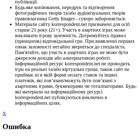
публікації.
Будь-яке копіювання, передрук та відтворення
фотографічних творів та/або аудіовізуальних творів
правовласника Getty Images - суворо забороняється.
Матеріали сайту korrespondent.net призначені для осіб
старше 21 року (21+). Участь в азартних іграх може
викликати ігрову залежність. Дотримуйтесь правил
(принципів) відповідальної гри. При виявленні перших
ознак залежності негайно зверніться до спеціаліста.
Пам'ятайте, що участь в азартних іграх не може бути
джерелом доходів або альтернативою роботі.
Інформаційний ресурс korrespondent.net не проводить
ігри на реальні та/або віртуальні гроші, також сайт не
приймає ні в якій формі оплату ставок та інших
платежів, які пов’язані/можуть бути пов’язані з
азартними іграми, букмекерами чи тоталізаторами. Будь-
які матеріали на інформаційному ресурсі
korrespondent.net публікуються виключно в
інформаційних цілях.
X
Ошибка