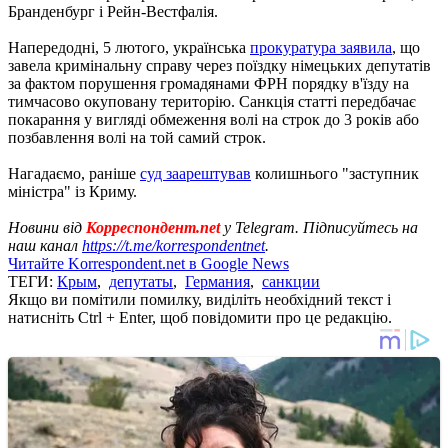
Бранденбург і Рейн-Вестфалія.
Напередодні, 5 лютого, українська
прокуратура заявила
, що
завела кримінальну справу через поїздку німецьких депутатів
за фактом порушення громадянами ФРН порядку в'їзду на
тимчасово окуповану територію. Санкція статті передбачає
покарання у вигляді обмеження волі на строк до 3 років або
позбавлення волі на той самий строк.
Нагадаємо, раніше
суд заарештував
колишнього "заступник
міністра" із Криму.
Новини від
Корреспондент.net
у Telegram. Підписуйтесь на
наш канал
https://t.me/korrespondentnet
.
Читайте Korrespondent.net в Google News
ТЕГИ:
Крым
,
депутаты
,
Германия
,
санкции
Якщо ви помітили помилку, виділіть необхідний текст і
натисніть Ctrl + Enter, щоб повідомити про це редакцію.