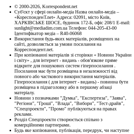
© 2000-2026, Korrespondent.net
Суб'єкт у сфері онлайн-медіа Назва онлайн-медіа –
«КореспонденТ.net» Адреса: 02091, місто Київ,
ХАРКІВСЬКЕ ШОСЕ, будинок 172-Б, офіс 208/1 E-mail:
sunlight@mediadim.com.ua
Телефон: 044-205-43-00
Ідентифікатор медіа – R40-06068
Використання будь-яких матеріалів, розміщених на
сайті, дозволяється за умови посилання на
Корреспондент.net.
При копіюванні матеріалів зі сторінки « Новини України
і світу» , для інтернет - видань - обов'язкове пряме
відкрите для пошукових систем гіперпосилання .
Посилання має бути розміщена в незалежності від
повного або часткового використання матеріалів.
Гіперпосилання ( для інтернет - видань) - повинна бути
розміщена в підзаголовку або в першому абзаці
матеріалу.
Новини з позначками "Думка", "Експертиза", "Заява",
"Регіони", "Гроші", "Влада", "Вибори", "Тест-драйв",
"Спецпроекти", "Промо" публікуються на правах
реклами.
Розділ Спецпроекти створюється спільно з
комерційними партнерами.
Будь яке копіювання, публікація, передрук, чи наступне