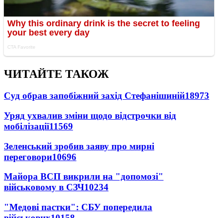
ЧИТАЙТЕ ТАКОЖ
Суд обрав запобіжний захід Стефанішиній
18973
Уряд ухвалив зміни щодо відстрочки від
мобілізації
11569
Зеленський зробив заяву про мирні
переговори
10696
Майора ВСП викрили на "допомозі"
військовому в СЗЧ
10234
"Медові пастки": СБУ попередила
військових
10158