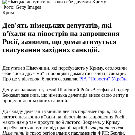
Фото: Getty Images
Крим
Дев'ять німецьких депутатів, які
в'їхали на півострів на запрошення
Росії, заявили, що домагатимуться
скасування західних санкцій.
Депутати з Німеччини, які перебувають у Криму, оголосили
себе "його друзями" і пообіцяли домагатися зняття санкцій.
Про це у вівторок, 6 лютого, заявляє
РІА "Новости" Україна
.
Депутат парламенту землі Північний Рейн-Вестфалія Роджер
Беккамп зазначив, що німецька делегація внесе свою лепту в
процес зняття західних санкцій.
До складу делегації увійшли дев'ять парламентаріїв, які 3
лютого незаконно в'їхали на півострів на запрошення Росії і
мають намір там пробути до 9 лютого. Зокрема, у Криму
перебувають депутати від правої партії
Альтернатива для
Німеччини
із трьох регіональних парламентів ФРН: Берлін,