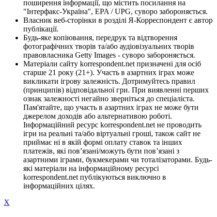
поширення інформації, що містить посилання на
"Інтерфакс-Україна", EPA / UPG, суворо забороняється.
Власник веб-сторінки в розділі Я-Корреспондент є автор
публікації.
Будь-яке копіювання, передрук та відтворення
фотографічних творів та/або аудіовізуальних творів
правовласника Getty Images - суворо забороняється.
Матеріали сайту korrespondent.net призначені для осіб
старше 21 року (21+). Участь в азартних іграх може
викликати ігрову залежність. Дотримуйтесь правил
(принципів) відповідальної гри. При виявленні перших
ознак залежності негайно зверніться до спеціаліста.
Пам'ятайте, що участь в азартних іграх не може бути
джерелом доходів або альтернативою роботі.
Інформаційний ресурс korrespondent.net не проводить
ігри на реальні та/або віртуальні гроші, також сайт не
приймає ні в якій формі оплату ставок та інших
платежів, які пов’язані/можуть бути пов’язані з
азартними іграми, букмекерами чи тоталізаторами. Будь-
які матеріали на інформаційному ресурсі
korrespondent.net публікуються виключно в
інформаційних цілях.
X