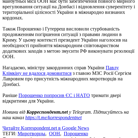
майбутньої місії ООН має бути забезпечення повного мирного
врегулювання ситуації на Донбасі і відновлення суверенітету і
територіальної цілісності України в міжнародно визнаних
кордонах.
Також Порошенко і Гутерреш висловили стурбованість
продовженням погіршення ситуації з правами людини в
Криму.
У цьому контексті президент України наголосив на
необхідності прийняття міжнародним співтовариством
додаткових заходів з метою змусити РФ виконувати резолюції
ООН.
Нагадаємо, міністру закордонних справ України
Павлу
Клімкіну не вдалося домовитися
з главою МЗС Росії Сергієм
Лавровим про присутність міжнародних миротворців на
Донбасі.
Раніше
Порошенко попросив ЄС і НАТО
тримати двері
відкритими для України.
Новини від
Корреспондент.net
у Telegram. Підписуйтесь на
наш канал
https://t.me/korrespondentnet
Читайте Korrespondent.net в Google News
ТЕГИ:
Миротворцы
,
ООН
,
Порошенко