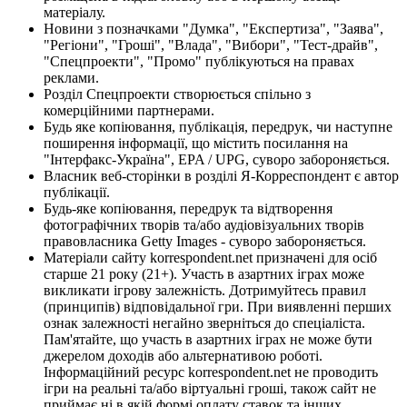
матеріалу.
Новини з позначками "Думка", "Експертиза", "Заява",
"Регіони", "Гроші", "Влада", "Вибори", "Тест-драйв",
"Спецпроекти", "Промо" публікуються на правах
реклами.
Розділ Спецпроекти створюється спільно з
комерційними партнерами.
Будь яке копіювання, публікація, передрук, чи наступне
поширення інформації, що містить посилання на
"Інтерфакс-Україна", EPA / UPG, суворо забороняється.
Власник веб-сторінки в розділі Я-Корреспондент є автор
публікації.
Будь-яке копіювання, передрук та відтворення
фотографічних творів та/або аудіовізуальних творів
правовласника Getty Images - суворо забороняється.
Матеріали сайту korrespondent.net призначені для осіб
старше 21 року (21+). Участь в азартних іграх може
викликати ігрову залежність. Дотримуйтесь правил
(принципів) відповідальної гри. При виявленні перших
ознак залежності негайно зверніться до спеціаліста.
Пам'ятайте, що участь в азартних іграх не може бути
джерелом доходів або альтернативою роботі.
Інформаційний ресурс korrespondent.net не проводить
ігри на реальні та/або віртуальні гроші, також сайт не
приймає ні в якій формі оплату ставок та інших