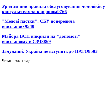
Уряд змінив правила обслуговування чоловіків у
консульствах за кордоном
9766
"Медові пастки": СБУ попередила
військових
9540
Майора ВСП викрили на "допомозі"
військовому в СЗЧ
8869
Залужний: Україна не вступить до НАТО
8503
Читати коментарі