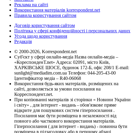
Реклама на сайті
Використання матеріалів korrespondent.net
Правила користування сайтом
Договір користування сайтом
Політика у сфері конфіденційності і персональних даних
Угода щодо користування
Редакція
© 2000-2026, Korrespondent.net
Суб'єкт у сфері онлайн-медіа Назва онлайн-медіа –
«КореспонденТ.net» Адреса: 02091, місто Київ,
ХАРКІВСЬКЕ ШОСЕ, будинок 172-Б, офіс 208/1 E-mail:
sunlight@mediadim.com.ua
Телефон: 044-205-43-00
Ідентифікатор медіа – R40-06068
Використання будь-яких матеріалів, розміщених на
сайті, дозволяється за умови посилання на
Корреспондент.net.
При копіюванні матеріалів зі сторінки « Новини України
і світу» , для інтернет - видань - обов'язкове пряме
відкрите для пошукових систем гіперпосилання .
Посилання має бути розміщена в незалежності від
повного або часткового використання матеріалів.
Гіперпосилання ( для інтернет - видань) - повинна бути
розміщена в підзаголовку або в першому абзаці