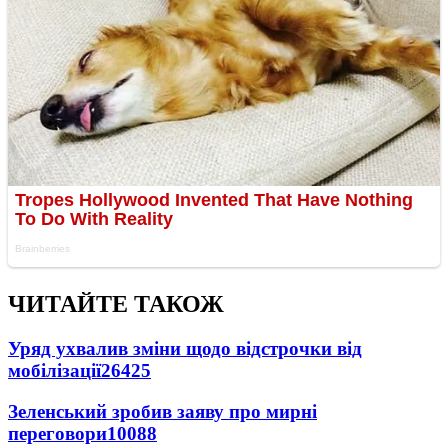
ЧИТАЙТЕ ТАКОЖ
Уряд ухвалив зміни щодо відстрочки від
мобілізації
26425
Зеленський зробив заяву про мирні
переговори
10088