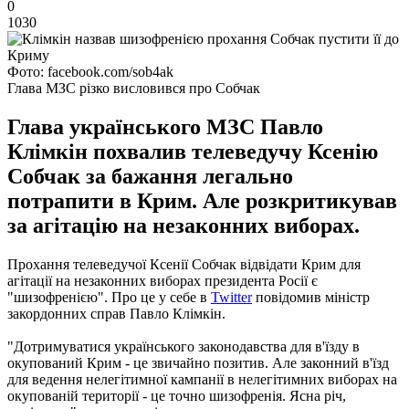
0
1030
Фото: facebook.com/sob4ak
Глава МЗС різко висловився про Собчак
Глава українського МЗС Павло
Клімкін похвалив телеведучу Ксенію
Собчак за бажання легально
потрапити в Крим. Але розкритикував
за агітацію на незаконних виборах.
Прохання телеведучої Ксенії Собчак відвідати Крим для
агітації на незаконних виборах президента Росії є
"шизофренією". Про це у себе в
Twitter
повідомив міністр
закордонних справ Павло Клімкін.
"Дотримуватися українського законодавства для в'їзду в
окупований Крим - це звичайно позитив. Але законний в'їзд
для ведення нелегітимної кампанії в нелегітимних виборах на
окупованій території - це точно шизофренія. Ясна річ,