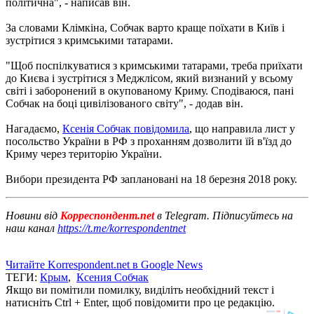
політична", - написав він.
За словами Клімкіна, Собчак варто краще поїхати в Київ і
зустрітися з кримськими татарами.
"Щоб поспілкуватися з кримськими татарами, треба приїхати
до Києва і зустрітися з Меджлісом, який визнаний у всьому
світі і заборонений в окупованому Криму. Сподіваюся, пані
Собчак на боці цивілізованого світу", - додав він.
Нагадаємо,
Ксенія Собчак повідомила
, що направила лист у
посольство України в РФ з проханням дозволити їй в'їзд до
Криму через територію України.
Вибори президента РФ заплановані на 18 березня 2018 року.
Новини від
Корреспондент.net
в Telegram. Підписуйтесь на
наш канал
https://t.me/korrespondentnet
Читайте Korrespondent.net в Google News
ТЕГИ:
Крым
,
Ксения Собчак
Якщо ви помітили помилку, виділіть необхідний текст і
натисніть Ctrl + Enter, щоб повідомити про це редакцію.