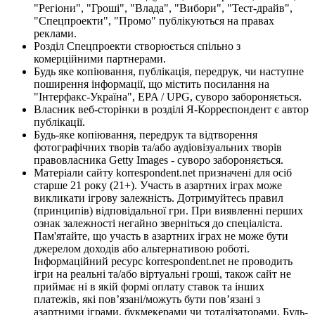
"Регіони", "Гроші", "Влада", "Вибори", "Тест-драйв",
"Спецпроекти", "Промо" публікуються на правах
реклами.
Розділ Спецпроекти створюється спільно з
комерційними партнерами.
Будь яке копіювання, публікація, передрук, чи наступне
поширення інформації, що містить посилання на
"Інтерфакс-Україна", EPA / UPG, суворо забороняється.
Власник веб-сторінки в розділі Я-Корреспондент є автор
публікації.
Будь-яке копіювання, передрук та відтворення
фотографічних творів та/або аудіовізуальних творів
правовласника Getty Images - суворо забороняється.
Матеріали сайту korrespondent.net призначені для осіб
старше 21 року (21+). Участь в азартних іграх може
викликати ігрову залежність. Дотримуйтесь правил
(принципів) відповідальної гри. При виявленні перших
ознак залежності негайно зверніться до спеціаліста.
Пам'ятайте, що участь в азартних іграх не може бути
джерелом доходів або альтернативою роботі.
Інформаційний ресурс korrespondent.net не проводить
ігри на реальні та/або віртуальні гроші, також сайт не
приймає ні в якій формі оплату ставок та інших
платежів, які пов’язані/можуть бути пов’язані з
азартними іграми, букмекерами чи тоталізаторами. Будь-