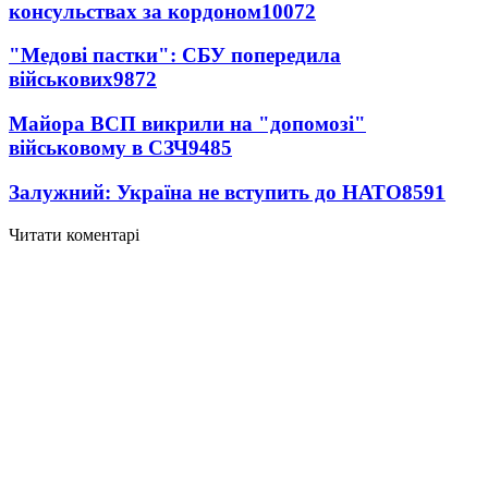
консульствах за кордоном
10072
"Медові пастки": СБУ попередила
військових
9872
Майора ВСП викрили на "допомозі"
військовому в СЗЧ
9485
Залужний: Україна не вступить до НАТО
8591
Читати коментарі