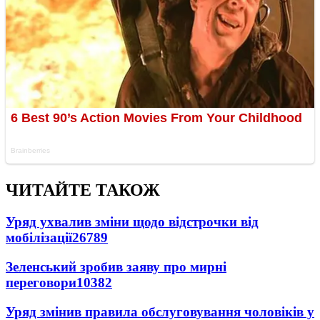
ЧИТАЙТЕ ТАКОЖ
Уряд ухвалив зміни щодо відстрочки від
мобілізації
26789
Зеленський зробив заяву про мирні
переговори
10382
Уряд змінив правила обслуговування чоловіків у