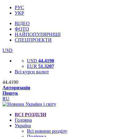
РУС
УКР
ВІДЕО
ФОТО
НАЙПОПУЛЯРНІШІ
СПЕЦПРОЕКТИ
USD
USD
44.4190
EUR
51.3207
Всі курси валют
44.4190
Авторизація
Пошук
RU
ВСІ РОЗДІЛИ
Головна
Україна
Всі новини розділу
Політика