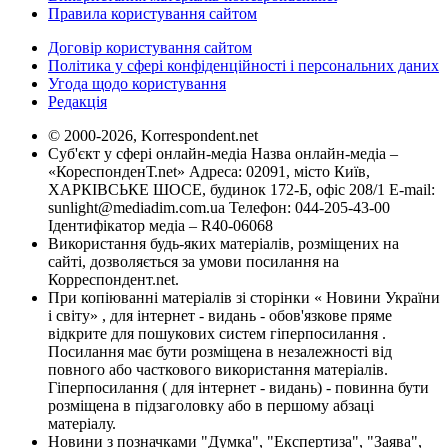
Правила користування сайтом
Договір користування сайтом
Політика у сфері конфіденційності і персональних даних
Угода щодо користування
Редакція
© 2000-2026, Korrespondent.net
Суб'єкт у сфері онлайн-медіа Назва онлайн-медіа –
«КореспонденТ.net» Адреса: 02091, місто Київ,
ХАРКІВСЬКЕ ШОСЕ, будинок 172-Б, офіс 208/1 E-mail:
sunlight@mediadim.com.ua
Телефон: 044-205-43-00
Ідентифікатор медіа – R40-06068
Використання будь-яких матеріалів, розміщених на
сайті, дозволяється за умови посилання на
Корреспондент.net.
При копіюванні матеріалів зі сторінки « Новини України
і світу» , для інтернет - видань - обов'язкове пряме
відкрите для пошукових систем гіперпосилання .
Посилання має бути розміщена в незалежності від
повного або часткового використання матеріалів.
Гіперпосилання ( для інтернет - видань) - повинна бути
розміщена в підзаголовку або в першому абзаці
матеріалу.
Новини з позначками "Думка", "Експертиза", "Заява",