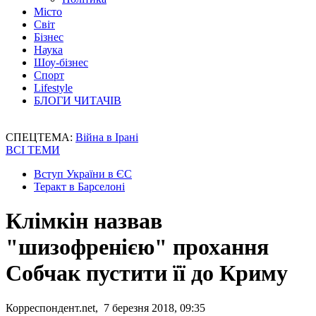
Місто
Світ
Бізнес
Наука
Шоу-бізнес
Спорт
Lifestyle
БЛОГИ ЧИТАЧІВ
СПЕЦТЕМА:
Війна в Ірані
ВСІ ТЕМИ
Вступ України в ЄС
Теракт в Барселоні
Клімкін назвав
"шизофренією" прохання
Собчак пустити її до Криму
Корреспондент.net, 7 березня 2018, 09:35