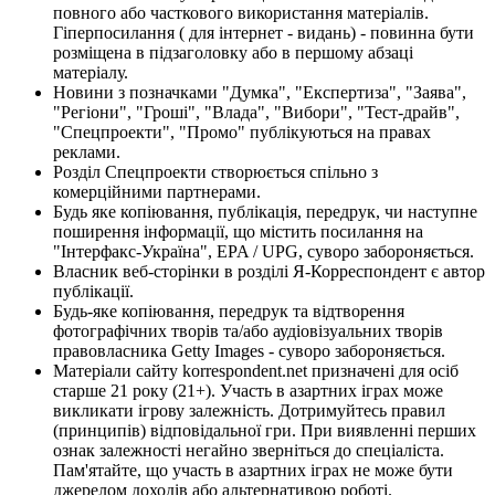
повного або часткового використання матеріалів.
Гіперпосилання ( для інтернет - видань) - повинна бути
розміщена в підзаголовку або в першому абзаці
матеріалу.
Новини з позначками "Думка", "Експертиза", "Заява",
"Регіони", "Гроші", "Влада", "Вибори", "Тест-драйв",
"Спецпроекти", "Промо" публікуються на правах
реклами.
Розділ Спецпроекти створюється спільно з
комерційними партнерами.
Будь яке копіювання, публікація, передрук, чи наступне
поширення інформації, що містить посилання на
"Інтерфакс-Україна", EPA / UPG, суворо забороняється.
Власник веб-сторінки в розділі Я-Корреспондент є автор
публікації.
Будь-яке копіювання, передрук та відтворення
фотографічних творів та/або аудіовізуальних творів
правовласника Getty Images - суворо забороняється.
Матеріали сайту korrespondent.net призначені для осіб
старше 21 року (21+). Участь в азартних іграх може
викликати ігрову залежність. Дотримуйтесь правил
(принципів) відповідальної гри. При виявленні перших
ознак залежності негайно зверніться до спеціаліста.
Пам'ятайте, що участь в азартних іграх не може бути
джерелом доходів або альтернативою роботі.