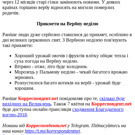
через 12 місяців старі гілки замінюють новими. У деяких
країнах торішню вербу відносять на могили померлих
родичів.
Прикмети на Вербну неділю
Раніше люди дуже серйозно ставилися до прикмет, особливо в
дні великих церковних свят. З Вербною неділею пов'язують
такі прикмети:
Хороший урожай овочів і фруктів влітку обіцяє тепла і
суха погода на Вербну неділю.
Вітряно - отже, літо буде холодним.
Морозець у Пальмову неділю - чекай багатого врожаю
зернових.
Розпустилося багато котиків на вербі - урожай буде
хорошим.
Раніше
Корреспондент.net
повідомляв про те,
скільки буде
вихідних на Великдень
. Також 7 квітня на
Корреспондент.net
буде доступна онлайн-трансляція
сходження Благодатного
вогню-2018
.
Новини від
Корреспондент.net
у Telegram. Підписуйтесь на
наш канал
https://t.me/korrespondentnet
.