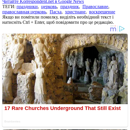
Читайте Korrespondent.net в Google News
ТЕГИ:
праздники
,
церковь
,
праздник
,
Православие
,
православная церковь
,
Пасха
,
христиане
,
воскрешение
Якщо ви помітили помилку, виділіть необхідний текст і
натисніть Ctrl + Enter, щоб повідомити про це редакцію.