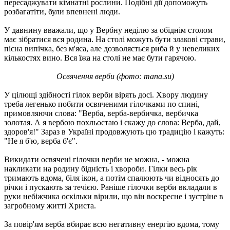
пересаджувати кімнатні рослини. Подібні дії допоможуть
розбагатіти, були впевнені люди.
У давнину вважали, що у Вербну неділю за обіднім столом
має зібратися вся родина. На столі можуть бути злакові страви,
пісна випічка, без м'яса, але дозволяється риба й у невеликих
кількостях вино. Вся їжа на столі не має бути гарячою.
Освячення верби (фото: mana.su)
У цілющі здібності гілок верби вірять досі. Хвору людину
треба легенько побити освяченими гілочками по спині,
примовляючи слова: "Верба, верба-вербичка, вербичка
золотая. А я вербою похльостаю і скажу до слова: Верба, дай,
здоров'я!" Зараз в Україні продовжують цю традицію і кажуть:
"Не я б'ю, верба б'є".
Викидати освячені гілочки верби не можна, - можна
накликати на родину бідність і хвороби. Гілки весь рік
тримають вдома, біля ікон, а потім спалюють чи відносять до
річки і пускають за течією. Раніше гілочки верби вкладали в
руки небіжчика оскільки вірили, що він воскресне і зустріне в
загробному житті Христа.
За повір'ям верба вбирає всю негативну енергію вдома, тому