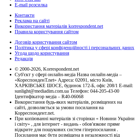
E-mail розсилка
Контакти
Реклама на сайті
Використання матеріалів korrespondent.net
Правила користування сайтом
Договір користування сайтом
Політика у сфері конфіденційності і персональних даних
Угода щодо користування
Редакція
© 2000-2026, Korrespondent.net
Суб'єкт у сфері онлайн-медіа Назва онлайн-медіа –
«КореспонденТ.net» Адреса: 02091, місто Київ,
ХАРКІВСЬКЕ ШОСЕ, будинок 172-Б, офіс 208/1 E-mail:
sunlight@mediadim.com.ua
Телефон: 044-205-43-00
Ідентифікатор медіа – R40-06068
Використання будь-яких матеріалів, розміщених на
сайті, дозволяється за умови посилання на
Корреспондент.net.
При копіюванні матеріалів зі сторінки « Новини України
і світу» , для інтернет - видань - обов'язкове пряме
відкрите для пошукових систем гіперпосилання .
Посилання має бути розміщена в незалежності від