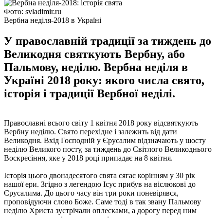
Фото: svladimir.ru
Вербна неділя-2018 в Україні
У православній традиції за тиждень до
Великодня святкують Вербну, або
Пальмову, неділю. Вербна неділя в
Україні 2018 року: якого числа свято,
історія і традиції Вербної неділі.
Православні всього світу 1 квітня 2018 року відсвяткують
Вербну неділю. Свято перехідне і залежить від дати
Великодня. Вхід Господній у Єрусалим відзначають у шосту
неділю Великого посту, за тиждень до Світлого Великоднього
Воскресіння, яке у 2018 році припадає на 8 квітня.
Історія цього двонадесятого свята сягає корінням у 30 рік
нашої ери. Згідно з легендою Ісус прибув на віслюкові до
Єрусалима. До цього часу він три роки поневірявся,
проповідуючи слово Боже. Саме тоді в так звану Пальмову
неділю Христа зустрічали оплесками, а дорогу перед ним