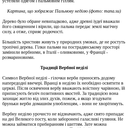
устеляли одягом і пальмовим гіллям.
Картина, що зображає Пальмову неділю (фото: mana.su)
Дерево було обране невипадково, адже древні іудеї вважали
його священним і вірили, що пальма передає землі магічну
силу, а отже, сприяє родючості.
Більшість християн живуть у природних умовах, де не ростуть
тропічні дерева. Гілки пальми на пострадянському просторі
замінили вербними, в Італії - оливковими, у Франції -
розмариновими.
Традиції Вербної неділі
Символ Вербної неділі - гілочки верби приносять додому
напередодні ввечері. Вранці в неділю їх необхідно освятити в
церкві. Після освячення вербу вважають воістину чарівною, їй
приписують безліч позитивних якостей. За традицією вона
захищає житло від злих духів, пожеж, а якщо згодувати
бруньки верби домашнім улюбленцям, - вони не хворітимуть.
Вербну неділю урочисто не відзначають, адже свято припадає
на дні Великого посту, коли заборонені галасливі гуляння. Не
можна займатися прибиранням і шиттям. Зате можна