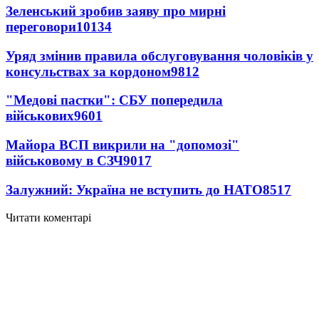
Зеленський зробив заяву про мирні
переговори
10134
Уряд змінив правила обслуговування чоловіків у
консульствах за кордоном
9812
"Медові пастки": СБУ попередила
військових
9601
Майора ВСП викрили на "допомозі"
військовому в СЗЧ
9017
Залужний: Україна не вступить до НАТО
8517
Читати коментарі