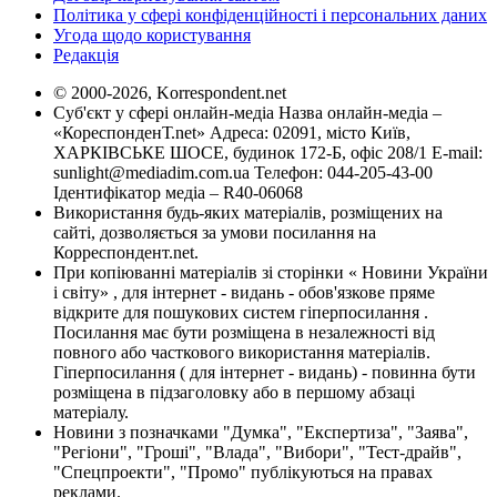
Політика у сфері конфіденційності і персональних даних
Угода щодо користування
Редакція
© 2000-2026, Korrespondent.net
Суб'єкт у сфері онлайн-медіа Назва онлайн-медіа –
«КореспонденТ.net» Адреса: 02091, місто Київ,
ХАРКІВСЬКЕ ШОСЕ, будинок 172-Б, офіс 208/1 E-mail:
sunlight@mediadim.com.ua
Телефон: 044-205-43-00
Ідентифікатор медіа – R40-06068
Використання будь-яких матеріалів, розміщених на
сайті, дозволяється за умови посилання на
Корреспондент.net.
При копіюванні матеріалів зі сторінки « Новини України
і світу» , для інтернет - видань - обов'язкове пряме
відкрите для пошукових систем гіперпосилання .
Посилання має бути розміщена в незалежності від
повного або часткового використання матеріалів.
Гіперпосилання ( для інтернет - видань) - повинна бути
розміщена в підзаголовку або в першому абзаці
матеріалу.
Новини з позначками "Думка", "Експертиза", "Заява",
"Регіони", "Гроші", "Влада", "Вибори", "Тест-драйв",
"Спецпроекти", "Промо" публікуються на правах
реклами.