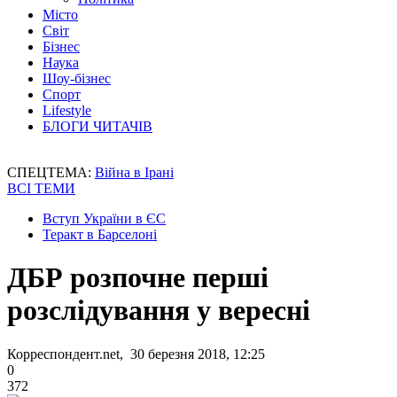
Місто
Світ
Бізнес
Наука
Шоу-бізнес
Спорт
Lifestyle
БЛОГИ ЧИТАЧІВ
СПЕЦТЕМА:
Війна в Ірані
ВСІ ТЕМИ
Вступ України в ЄС
Теракт в Барселоні
ДБР розпочне перші
розслідування у вересні
Корреспондент.net, 30 березня 2018, 12:25
0
372