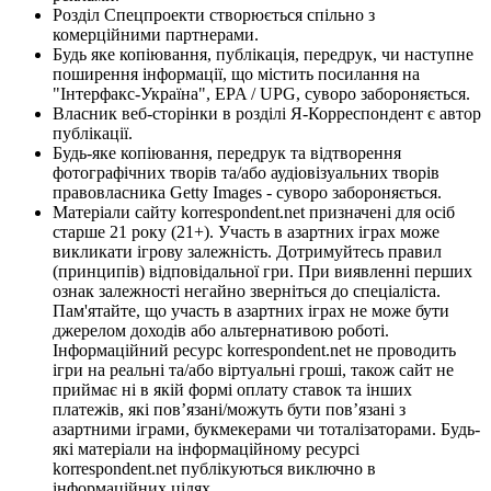
Розділ Спецпроекти створюється спільно з
комерційними партнерами.
Будь яке копіювання, публікація, передрук, чи наступне
поширення інформації, що містить посилання на
"Інтерфакс-Україна", EPA / UPG, суворо забороняється.
Власник веб-сторінки в розділі Я-Корреспондент є автор
публікації.
Будь-яке копіювання, передрук та відтворення
фотографічних творів та/або аудіовізуальних творів
правовласника Getty Images - суворо забороняється.
Матеріали сайту korrespondent.net призначені для осіб
старше 21 року (21+). Участь в азартних іграх може
викликати ігрову залежність. Дотримуйтесь правил
(принципів) відповідальної гри. При виявленні перших
ознак залежності негайно зверніться до спеціаліста.
Пам'ятайте, що участь в азартних іграх не може бути
джерелом доходів або альтернативою роботі.
Інформаційний ресурс korrespondent.net не проводить
ігри на реальні та/або віртуальні гроші, також сайт не
приймає ні в якій формі оплату ставок та інших
платежів, які пов’язані/можуть бути пов’язані з
азартними іграми, букмекерами чи тоталізаторами. Будь-
які матеріали на інформаційному ресурсі
korrespondent.net публікуються виключно в
інформаційних цілях.