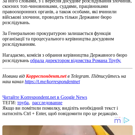
За його словами, з 1 вересня досудове розслідування злочинів,
скоєних топ-чиновниками, суддями, працівниками
правоохоронних органів, а також особами, які вчинили
військові злочини, проводить тільки Державне бюро
розслідувань.
За Генеральною прокуратурою залишається функція
організації та процесуального керівництва досудовим
розслідуванням.
Нагадаємо, комісія з обрання керівництва Державного бюро
розслідувань
обрала директором відомства Романа Трубу.
Новини від
Корреспондент.net
в Telegram. Підписуйтесь на
наш канал
https://t.me/korrespondentnet
Читайте Korrespondent.net в Google News
ТЕГИ:
труба
,
расследование
Якщо ви помітили помилку, виділіть необхідний текст і
натисніть Ctrl + Enter, щоб повідомити про це редакцію.