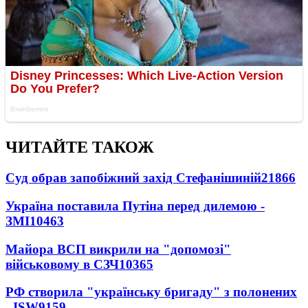
ЧИТАЙТЕ ТАКОЖ
Суд обрав запобіжний захід Стефанішиній
21866
Україна поставила Путіна перед дилемою -
ЗМІ
10463
Майора ВСП викрили на "допомозі"
військовому в СЗЧ
10365
РФ створила "українську бригаду" з полонених
- ISW
9159