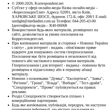
© 2000-2026, Korrespondent.net
Суб'єкт у сфері онлайн-медіа Назва онлайн-медіа –
«КореспонденТ.net» Адреса: 02091, місто Київ,
ХАРКІВСЬКЕ ШОСЕ, будинок 172-Б, офіс 208/1 E-mail:
sunlight@mediadim.com.ua
Телефон: 044-205-43-00
Ідентифікатор медіа – R40-06068
Використання будь-яких матеріалів, розміщених на
сайті, дозволяється за умови посилання на
Корреспондент.net.
При копіюванні матеріалів зі сторінки « Новини України
і світу» , для інтернет - видань - обов'язкове пряме
відкрите для пошукових систем гіперпосилання .
Посилання має бути розміщена в незалежності від
повного або часткового використання матеріалів.
Гіперпосилання ( для інтернет - видань) - повинна бути
розміщена в підзаголовку або в першому абзаці
матеріалу.
Новини з позначками "Думка", "Експертиза", "Заява",
"Регіони", "Гроші", "Влада", "Вибори", "Тест-драйв",
"Спецпроекти", "Промо" публікуються на правах
реклами.
Розділ Спецпроекти створюється спільно з
комерційними партнерами.
Будь яке копіювання, публікація, передрук, чи наступне
поширення інформації, що містить посилання на