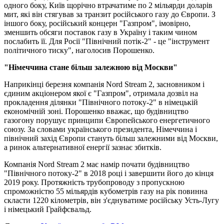
одного боку, Київ щорічно втрачатиме по 2 мільярди доларів
мит, які він стягував за транзит російського газу до Європи. З
іншого боку, російський концерн "Газпром", імовірно,
зменшить обсяги поставок газу в Україну і таким чином
послабить її. Для Росії "Північний потік-2" - це "інструмент
політичного тиску", наголосив Порошенко.
"Німеччина стане більш залежною від Москви"
Наприкінці березня компанія Nord Stream 2, засновником і
єдиним акціонером якої є "Газпром", отримала дозвіл на
прокладення ділянки "Північного потоку-2" в німецькій
економічній зоні. Порошенко вважає, що будівництво
газогону порушує принципи Європейського енергетичного
союзу. За словами українського президента, Німеччина і
північний захід Європи стануть більш залежними від Москви,
а ринок альтернативної енергії зазнає збитків.
Компанія Nord Stream 2 має намір почати будівництво
"Північного потоку-2" в 2018 році і завершити його до кінця
2019 року. Протяжність трубопроводу з пропускною
спроможністю 55 мільярдів кубометрів газу на рік повинна
скласти 1220 кілометрів, він з'єднуватиме російську Усть-Лугу
і німецький Грайфсвальд.