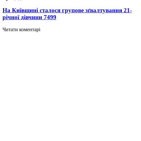
На Київщині сталося групове зґвалтування 21-
річної дівчини
7499
Читати коментарі