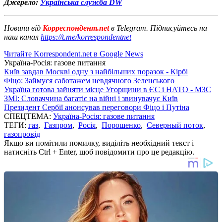
Джерело:
Українська служба DW
Новини від
Корреспондент.net
в Telegram. Підписуйтесь на
наш канал
https://t.me/korrespondentnet
Читайте Korrespondent.net в Google News
Україна-Росія: газове питання
Київ завдав Москві одну з найбільших поразок - Кірбі
Фіцо: Займуся саботажем невдячного Зеленського
Україна готова зайняти місце Угорщини в ЄС і НАТО - МЗС
ЗМІ: Словаччина багатіє на війні і звинувачує Київ
Президент Сербії анонсував переговори Фіцо і Путіна
СПЕЦТЕМА:
Україна-Росія: газове питання
ТЕГИ:
газ
,
Газпром
,
Росія
,
Порошенко
,
Северный поток
,
газопровід
Якщо ви помітили помилку, виділіть необхідний текст і
натисніть Ctrl + Enter, щоб повідомити про це редакцію.