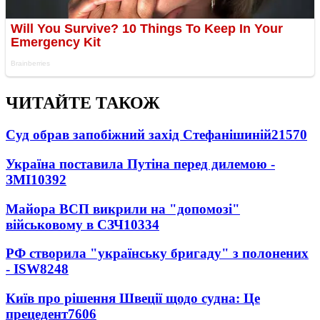
ЧИТАЙТЕ ТАКОЖ
Суд обрав запобіжний захід Стефанішиній
21570
Україна поставила Путіна перед дилемою -
ЗМІ
10392
Майора ВСП викрили на "допомозі"
військовому в СЗЧ
10334
РФ створила "українську бригаду" з полонених
- ISW
8248
Київ про рішення Швеції щодо судна: Це
прецедент
7606