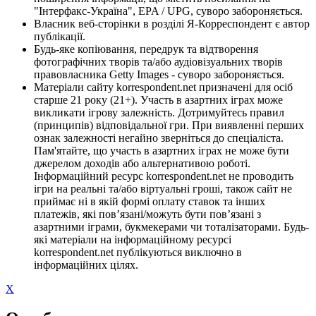
"Інтерфакс-Україна", EPA / UPG, суворо забороняється.
Власник веб-сторінки в розділі Я-Корреспондент є автор
публікації.
Будь-яке копіювання, передрук та відтворення
фотографічних творів та/або аудіовізуальних творів
правовласника Getty Images - суворо забороняється.
Матеріали сайту korrespondent.net призначені для осіб
старше 21 року (21+). Участь в азартних іграх може
викликати ігрову залежність. Дотримуйтесь правил
(принципів) відповідальної гри. При виявленні перших
ознак залежності негайно зверніться до спеціаліста.
Пам'ятайте, що участь в азартних іграх не може бути
джерелом доходів або альтернативою роботі.
Інформаційний ресурс korrespondent.net не проводить
ігри на реальні та/або віртуальні гроші, також сайт не
приймає ні в якій формі оплату ставок та інших
платежів, які пов’язані/можуть бути пов’язані з
азартними іграми, букмекерами чи тоталізаторами. Будь-
які матеріали на інформаційному ресурсі
korrespondent.net публікуються виключно в
інформаційних цілях.
X