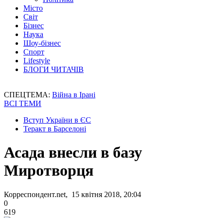
Місто
Світ
Бізнес
Наука
Шоу-бізнес
Спорт
Lifestyle
БЛОГИ ЧИТАЧІВ
СПЕЦТЕМА:
Війна в Ірані
ВСІ ТЕМИ
Вступ України в ЄС
Теракт в Барселоні
Асада внесли в базу
Миротворця
Корреспондент.net, 15 квітня 2018, 20:04
0
619