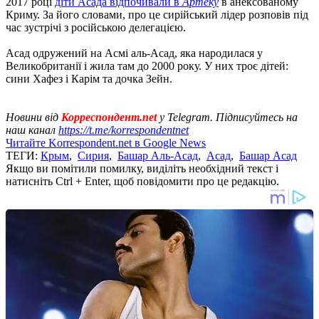
2017 році
діти Асада відпочивали в
Артеку
в анексованому
Криму. За його словами, про це сирійський лідер розповів під
час зустрічі з російською делегацією.
Асад одружений на Асмі аль-Асад, яка народилася у
Великобританії і жила там до 2000 року. У них троє дітей:
сини Хафез і Карім та дочка Зейн.
Новини від
Корреспондент.net
у Telegram. Підписуйтесь на
наш канал
https://t.me/korrespondentnet
Читайте Korrespondent.net в Google News
ТЕГИ:
Крым
,
Сирия
,
Башар Аль-Асад
,
Асад
,
Башар Асад
Якщо ви помітили помилку, виділіть необхідний текст і
натисніть Ctrl + Enter, щоб повідомити про це редакцію.