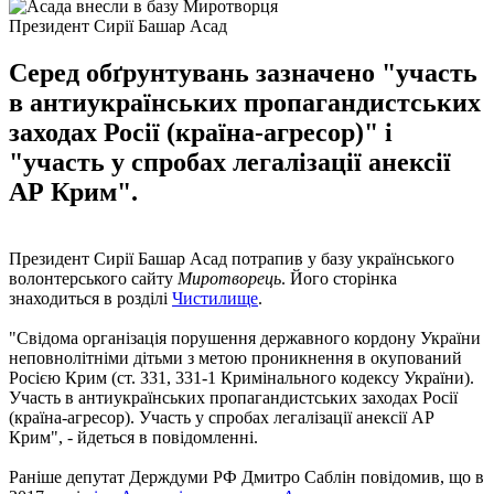
Президент Сирії Башар Асад
Серед обґрунтувань зазначено "участь
в антиукраїнських пропагандистських
заходах Росії (країна-агресор)" і
"участь у спробах легалізації анексії
АР Крим".
Президент Сирії Башар Асад потрапив у базу українського
волонтерського сайту
Миротворець
. Його сторінка
знаходиться в розділі
Чистилище
.
"Свідома організація порушення державного кордону України
неповнолітніми дітьми з метою проникнення в окупований
Росією Крим (ст. 331, 331-1 Кримінального кодексу України).
Участь в антиукраїнських пропагандистських заходах Росії
(країна-агресор). Участь у спробах легалізації анексії АР
Крим", - йдеться в повідомленні.
Раніше депутат Держдуми РФ Дмитро Саблін повідомив, що в