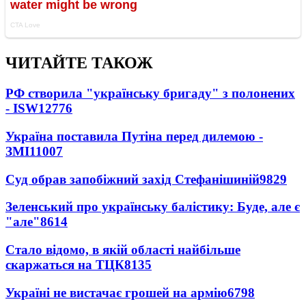
ЧИТАЙТЕ ТАКОЖ
РФ створила "українську бригаду" з полонених
- ISW
12776
Україна поставила Путіна перед дилемою -
ЗМІ
11007
Суд обрав запобіжний захід Стефанішиній
9829
Зеленський про українську балістику: Буде, але є
"але"
8614
Стало відомо, в якій області найбільше
скаржаться на ТЦК
8135
Україні не вистачає грошей на армію
6798