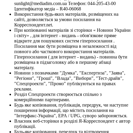
sunlight@mediadim.com.ua
Телефон: 044-205-43-00
Ідентифікатор медіа – R40-06068
Використання будь-яких матеріалів, розміщених на
сайті, дозволяється за умови посилання на
Корреспондент.net.
При копіюванні матеріалів зі сторінки « Новини України
і світу» , для інтернет - видань - обов'язкове пряме
відкрите для пошукових систем гіперпосилання .
Посилання має бути розміщена в незалежності від
повного або часткового використання матеріалів.
Гіперпосилання ( для інтернет - видань) - повинна бути
розміщена в підзаголовку або в першому абзаці
матеріалу.
Новини з позначками "Думка", "Експертиза", "Заява",
"Регіони", "Гроші", "Влада", "Вибори", "Тест-драйв",
"Спецпроекти", "Промо" публікуються на правах
реклами.
Розділ Спецпроекти створюється спільно з
комерційними партнерами.
Будь яке копіювання, публікація, передрук, чи наступне
поширення інформації, що містить посилання на
"Інтерфакс-Україна", EPA / UPG, суворо забороняється.
Власник веб-сторінки в розділі Я-Корреспондент є автор
публікації.
Будь-яке копіювання, передрук та відтворення