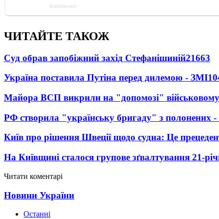
ЧИТАЙТЕ ТАКОЖ
Суд обрав запобіжний захід Стефанішиній
21663
Україна поставила Путіна перед дилемою - ЗМІ
10
Майора ВСП викрили на "допомозі" військовому
РФ створила "українську бригаду" з полонених -
Київ про рішення Швеції щодо судна: Це прецеден
На Київщині сталося групове зґвалтування 21-річ
Читати коментарі
Новини України
Останні