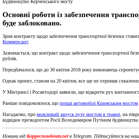
Будівництво Керченського мосту
Основні роботи із забезпечення транспо
буде заблоковано.
Зрив контракту щодо забезпечення транспортної безпеки ставит
Коммерсант
.
Зазначається, що контракт щодо забезпечення транспортної без
рублів.
Передбачалося, що до 30 квітня 2018 року виконавець спроектує
Однак проект, станом на 20 квітня, все ще не отримав схваленн
У Мінтрансі і Росавтодорі заявили, що відкрити рух вантажного
Раніше повідомлялося, що
перші автомобілі Кримським мостом
Нагадаємо, про
можливий запуск руху мостом в травні
, на пів
відвідин президентом Росії Володимиром Путіним будівництва 
Новини від
Корреспондент.net
в Telegram. Підписуйтеся на на