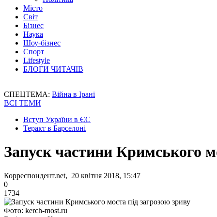
Місто
Світ
Бізнес
Наука
Шоу-бізнес
Спорт
Lifestyle
БЛОГИ ЧИТАЧІВ
СПЕЦТЕМА:
Війна в Ірані
ВСІ ТЕМИ
Вступ України в ЄС
Теракт в Барселоні
Запуск частини Кримського мо
Корреспондент.net, 20 квітня 2018, 15:47
0
1734
Фото: kerch-most.ru