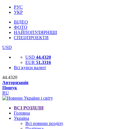
РУС
УКР
ВІДЕО
ФОТО
НАЙПОПУЛЯРНІШІ
СПЕЦПРОЕКТИ
USD
USD
44.4320
EUR
51.3316
Всі курси валют
44.4320
Авторизація
Пошук
RU
ВСІ РОЗДІЛИ
Головна
Україна
Всі новини розділу
Політика