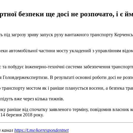
ртної безпеки ще досі не розпочато, і є 
ь під загрозу зриву запуск руху вантажного транспорту Керченсь
пеки автомобільної частини мосту укладений з управлінням відом
 та побудує інженерно-технічні системи забезпечення транспортної
я Головдержекспертизи. В результаті основні роботи досі не роз
 транспорту мостом як і раніше планується восени, а безпека тра
підуть вже через кілька тижнів.
року раніше від спочатку заявленого терміну, повідомив власник
14 березня 2018 року.
ш канал
https://t.me/korrespondentnet