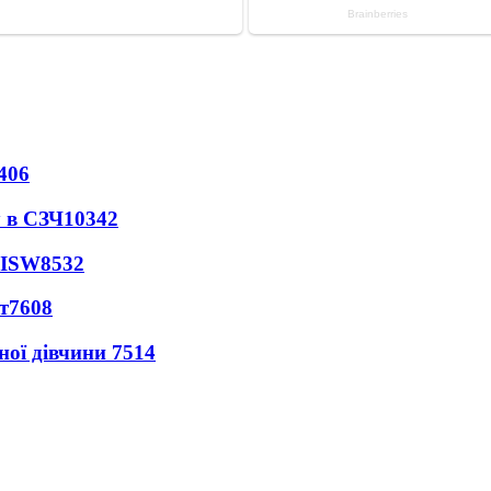
406
 в СЗЧ
10342
 ISW
8532
т
7608
ної дівчини
7514