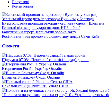
Популярні
Коментовані
Зеленський проводить переговори Вучичем у Белграді
Енергосистема пройшла рекордну серпневу спеку - Шмигаль
Генштаб підтвердив удари по двох НПЗ в Росії
Балістичний терор: Зеленський зробив заяву
Росіяни влучили дроном по локомотиву поїзда Суми-Київ
Сюжети
Підсумки 07.08: "Пекельні" санкції і "парад" дронів
Вторгнення Росії в Україну. Онлайн
Війна на Близькому Сході. Онлайн
Пекельні санкції. Рішення Сената США
"Полювати на лучника, а не на стрілу". Як Україні боротись з 