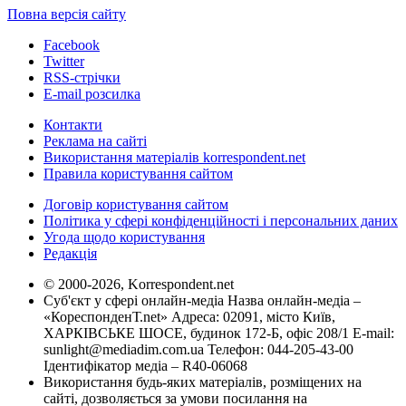
Повна версія сайту
Facebook
Twitter
RSS-стрічки
E-mail розсилка
Контакти
Реклама на сайті
Використання матеріалів korrespondent.net
Правила користування сайтом
Договір користування сайтом
Політика у сфері конфіденційності і персональних даних
Угода щодо користування
Редакція
© 2000-2026, Korrespondent.net
Суб'єкт у сфері онлайн-медіа Назва онлайн-медіа –
«КореспонденТ.net» Адреса: 02091, місто Київ,
ХАРКІВСЬКЕ ШОСЕ, будинок 172-Б, офіс 208/1 E-mail:
sunlight@mediadim.com.ua
Телефон: 044-205-43-00
Ідентифікатор медіа – R40-06068
Використання будь-яких матеріалів, розміщених на
сайті, дозволяється за умови посилання на