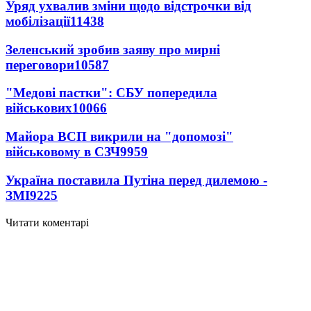
Уряд ухвалив зміни щодо відстрочки від
мобілізації
11438
Зеленський зробив заяву про мирні
переговори
10587
"Медові пастки": СБУ попередила
військових
10066
Майора ВСП викрили на "допомозі"
військовому в СЗЧ
9959
Україна поставила Путіна перед дилемою -
ЗМІ
9225
Читати коментарі