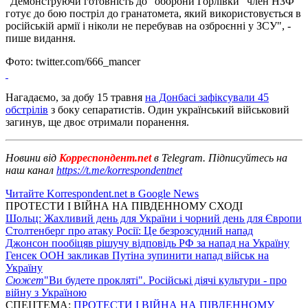
"Демонструючи готовність до "оборони Горлівки" член НЗФ
готує до бою постріл до гранатомета, який використовується в
російській армії і ніколи не перебував на озброєнні у ЗСУ", -
пише видання.
Фото: twitter.com/666_mancer
Нагадаємо, за добу 15 травня
на Донбасі зафіксували 45
обстрілів
з боку сепаратистів.
Один український військовий
загинув, ще двоє отримали поранення.
Новини від
Корреспондент.net
в Telegram. Підписуйтесь на
наш канал
https://t.me/korrespondentnet
Читайте Korrespondent.net в Google News
ПРОТЕСТИ І ВІЙНА НА ПІВДЕННОМУ СХОДІ
Шольц: Жахливий день для України і чорний день для Європи
Столтенберг про атаку Росії: Це безрозсудний напад
Джонсон пообіцяв рішучу відповідь РФ за напад на Україну
Генсек ООН закликав Путіна зупинити напад військ на
Україну
Сюжет
"Ви будете прокляті". Російські діячі культури - про
війну з Україною
СПЕЦТЕМА:
ПРОТЕСТИ І ВІЙНА НА ПІВДЕННОМУ