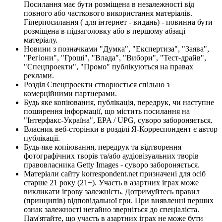
Посилання має бути розміщена в незалежності від
повного або часткового використання матеріалів.
Гіперпосилання ( для інтернет - видань) - повинна бути
розміщена в підзаголовку або в першому абзаці
матеріалу.
Новини з позначками "Думка", "Експертиза", "Заява",
"Регіони", "Гроші", "Влада", "Вибори", "Тест-драйв",
"Спецпроекти", "Промо" публікуються на правах
реклами.
Розділ Спецпроекти створюється спільно з
комерційними партнерами.
Будь яке копіювання, публікація, передрук, чи наступне
поширення інформації, що містить посилання на
"Інтерфакс-Україна", EPA / UPG, суворо забороняється.
Власник веб-сторінки в розділі Я-Корреспондент є автор
публікації.
Будь-яке копіювання, передрук та відтворення
фотографічних творів та/або аудіовізуальних творів
правовласника Getty Images - суворо забороняється.
Матеріали сайту korrespondent.net призначені для осіб
старше 21 року (21+). Участь в азартних іграх може
викликати ігрову залежність. Дотримуйтесь правил
(принципів) відповідальної гри. При виявленні перших
ознак залежності негайно зверніться до спеціаліста.
Пам'ятайте, що участь в азартних іграх не може бути