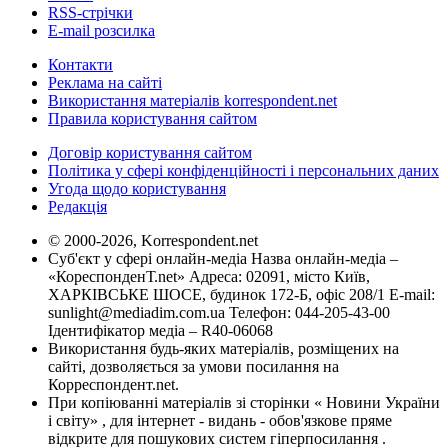
RSS-стрічки
E-mail розсилка
Контакти
Реклама на сайті
Використання матеріалів korrespondent.net
Правила користування сайтом
Договір користування сайтом
Політика у сфері конфіденційності і персональних даних
Угода щодо користування
Редакція
© 2000-2026, Korrespondent.net
Суб'єкт у сфері онлайн-медіа Назва онлайн-медіа –
«КореспонденТ.net» Адреса: 02091, місто Київ,
ХАРКІВСЬКЕ ШОСЕ, будинок 172-Б, офіс 208/1 E-mail:
sunlight@mediadim.com.ua
Телефон: 044-205-43-00
Ідентифікатор медіа – R40-06068
Використання будь-яких матеріалів, розміщених на
сайті, дозволяється за умови посилання на
Корреспондент.net.
При копіюванні матеріалів зі сторінки « Новини України
і світу» , для інтернет - видань - обов'язкове пряме
відкрите для пошукових систем гіперпосилання .