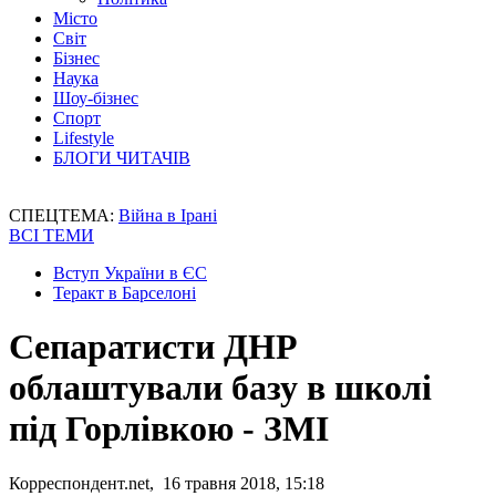
Місто
Світ
Бізнес
Наука
Шоу-бізнес
Спорт
Lifestyle
БЛОГИ ЧИТАЧІВ
СПЕЦТЕМА:
Війна в Ірані
ВСІ ТЕМИ
Вступ України в ЄС
Теракт в Барселоні
Сепаратисти ДНР
облаштували базу в школі
під Горлівкою - ЗМІ
Корреспондент.net, 16 травня 2018, 15:18