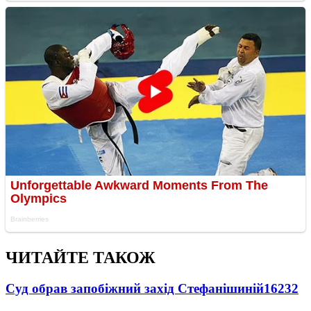
ЧИТАЙТЕ ТАКОЖ
Суд обрав запобіжний захід Стефанішиній
16232