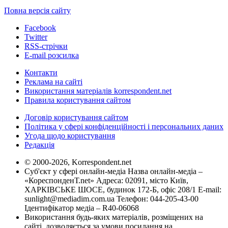
Повна версія сайту
Facebook
Twitter
RSS-стрічки
E-mail розсилка
Контакти
Реклама на сайті
Використання матеріалів korrespondent.net
Правила користування сайтом
Договір користування сайтом
Політика у сфері конфіденційності і персональних даних
Угода щодо користування
Редакція
© 2000-2026, Korrespondent.net
Суб'єкт у сфері онлайн-медіа Назва онлайн-медіа –
«КореспонденТ.net» Адреса: 02091, місто Київ,
ХАРКІВСЬКЕ ШОСЕ, будинок 172-Б, офіс 208/1 E-mail:
sunlight@mediadim.com.ua
Телефон: 044-205-43-00
Ідентифікатор медіа – R40-06068
Використання будь-яких матеріалів, розміщених на
сайті, дозволяється за умови посилання на