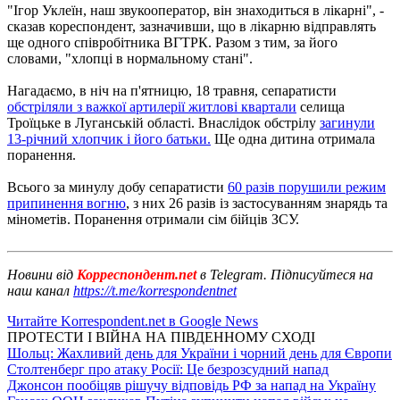
"Ігор Уклеїн, наш звукооператор, він знаходиться в лікарні", -
сказав кореспондент, зазначивши, що в лікарню відправлять
ще одного співробітника ВГТРК. Разом з тим, за його
словами, "хлопці в нормальному стані".
Нагадаємо, в ніч на п'ятницю, 18 травня, сепаратисти
обстріляли з важкої артилерії житлові квартали
селища
Троїцьке в Луганській області. Внаслідок обстрілу
загинули
13-річний хлопчик і його батьки.
Ще одна дитина отримала
поранення.
Всього за минулу добу сепаратисти
60 разів порушили режим
припинення вогню
, з них 26 разів із застосуванням знарядь та
мінометів. Поранення отримали сім бійців ЗСУ.
Новини від
Корреспондент.net
в Telegram. Підписуйтеся на
наш канал
https://t.me/korrespondentnet
Читайте Korrespondent.net в Google News
ПРОТЕСТИ І ВІЙНА НА ПІВДЕННОМУ СХОДІ
Шольц: Жахливий день для України і чорний день для Європи
Столтенберг про атаку Росії: Це безрозсудний напад
Джонсон пообіцяв рішучу відповідь РФ за напад на Україну