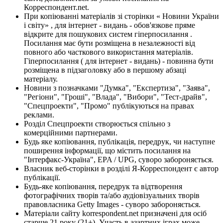
Корреспондент.net.
При копіюванні матеріалів зі сторінки « Новини України
і світу» , для інтернет - видань - обов'язкове пряме
відкрите для пошукових систем гіперпосилання .
Посилання має бути розміщена в незалежності від
повного або часткового використання матеріалів.
Гіперпосилання ( для інтернет - видань) - повинна бути
розміщена в підзаголовку або в першому абзаці
матеріалу.
Новини з позначками "Думка", "Експертиза", "Заява",
"Регіони", "Гроші", "Влада", "Вибори", "Тест-драйв",
"Спецпроекти", "Промо" публікуються на правах
реклами.
Розділ Спецпроекти створюється спільно з
комерційними партнерами.
Будь яке копіювання, публікація, передрук, чи наступне
поширення інформації, що містить посилання на
"Інтерфакс-Україна", EPA / UPG, суворо забороняється.
Власник веб-сторінки в розділі Я-Корреспондент є автор
публікації.
Будь-яке копіювання, передрук та відтворення
фотографічних творів та/або аудіовізуальних творів
правовласника Getty Images - суворо забороняється.
Матеріали сайту korrespondent.net призначені для осіб
старше 21 року (21+). Участь в азартних іграх може