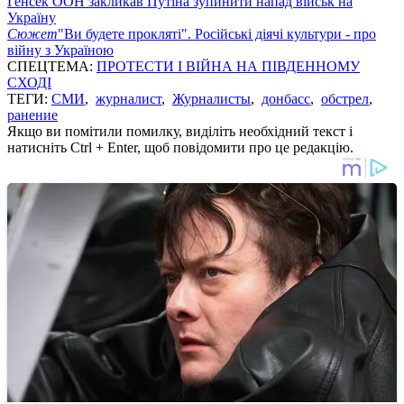
Генсек ООН закликав Путіна зупинити напад військ на
Україну
Сюжет
"Ви будете прокляті". Російські діячі культури - про
війну з Україною
СПЕЦТЕМА:
ПРОТЕСТИ І ВІЙНА НА ПІВДЕННОМУ
СХОДІ
ТЕГИ:
СМИ
,
журналист
,
Журналисты
,
донбасс
,
обстрел
,
ранение
Якщо ви помітили помилку, виділіть необхідний текст і
натисніть Ctrl + Enter, щоб повідомити про це редакцію.