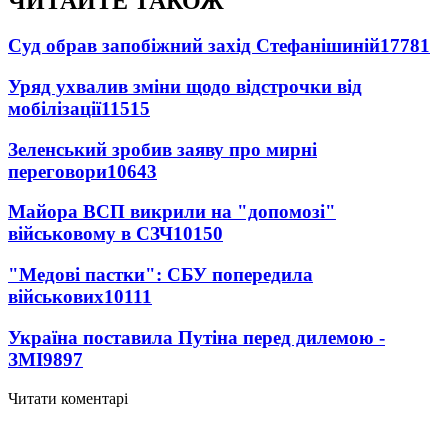
ЧИТАЙТЕ ТАКОЖ
Суд обрав запобіжний захід Стефанішиній
17781
Уряд ухвалив зміни щодо відстрочки від
мобілізації
11515
Зеленський зробив заяву про мирні
переговори
10643
Майора ВСП викрили на "допомозі"
військовому в СЗЧ
10150
"Медові пастки": СБУ попередила
військових
10111
Україна поставила Путіна перед дилемою -
ЗМІ
9897
Читати коментарі