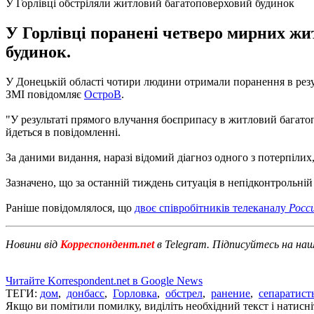
У Горлівці обстріляли житловий багатоповерховий будинок
У Горлівці поранені четверо мирних жи
будинок.
У Донецькій області чотири людини отримали поранення в резуль
ЗМІ повідомляє
ОстроВ
.
"У результаті прямого влучання боєприпасу в житловий багатоп
йдеться в повідомленні.
За даними видання, наразі відомий діагноз одного з потерпілих,
Зазначено, що за останній тиждень ситуація в непідконтрольній у
Раніше повідомлялося, що
двоє співробітників телеканалу
Росс
Новини від
Корреспондент.net
в Telegram. Підписуйтесь на на
Читайте Korrespondent.net в Google News
ТЕГИ:
дом
,
донбасс
,
Горловка
,
обстрел
,
ранение
,
сепаратист
Якщо ви помітили помилку, виділіть необхідний текст і натисніт