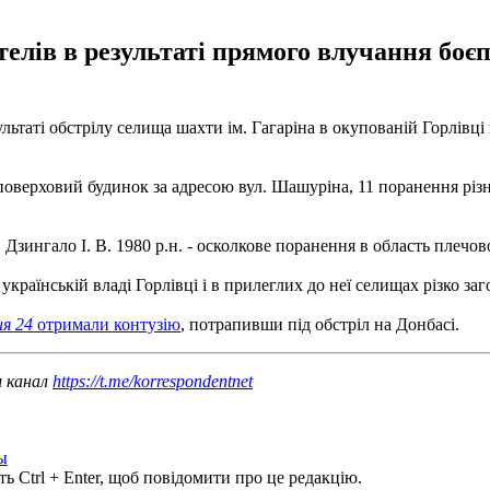
телів в результаті прямого влучання бо
таті обстрілу селища шахти ім. Гагаріна в окупованій Горлівці 
оверховий будинок за адресою вул. Шашуріна, 11 поранення різн
 Дзингало І. В. 1980 р.н. - осколкове поранення в область плечов
країнській владі Горлівці і в прилеглих до неї селищах різко заг
ия 24
отримали контузію
, потрапивши під обстріл на Донбасі.
ш канал
https://t.me/korrespondentnet
ы
ь Ctrl + Enter, щоб повідомити про це редакцію.