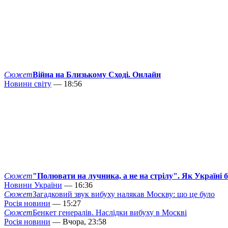
Сюжет
Війна на Близькому Сході. Онлайн
Новини світу
— 18:56
Сюжет
"Полювати на лучника, а не на стрілу". Як Україні 
Новини України
— 16:36
Сюжет
Загадковий звук вибуху налякав Москву: що це було
Росія новини
— 15:27
Сюжет
Бенкет генералів. Наслідки вибуху в Москві
Росія новини
— Вчора, 23:58