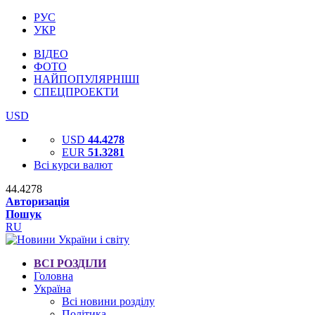
РУС
УКР
ВІДЕО
ФОТО
НАЙПОПУЛЯРНІШІ
СПЕЦПРОЕКТИ
USD
USD
44.4278
EUR
51.3281
Всі курси валют
44.4278
Авторизація
Пошук
RU
ВСІ РОЗДІЛИ
Головна
Україна
Всі новини розділу
Політика