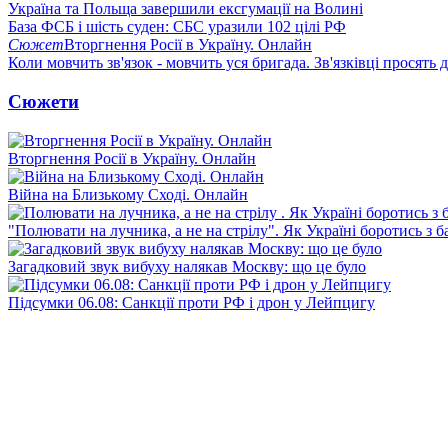
Україна та Польща завершили ексгумації на Волині
База ФСБ і шість суден: СБС уразили 102 цілі РФ
Сюжет
Вторгнення Росії в Україну. Онлайн
Коли мовчить зв'язок - мовчить уся бригада. Зв'язківці просять
Сюжети
Вторгнення Росії в Україну. Онлайн
Війна на Близькому Сході. Онлайн
"Полювати на лучника, а не на стрілу". Як Україні боротись з 
Загадковий звук вибуху налякав Москву: що це було
Підсумки 06.08: Санкції проти РФ і дрон у Лейпцигу