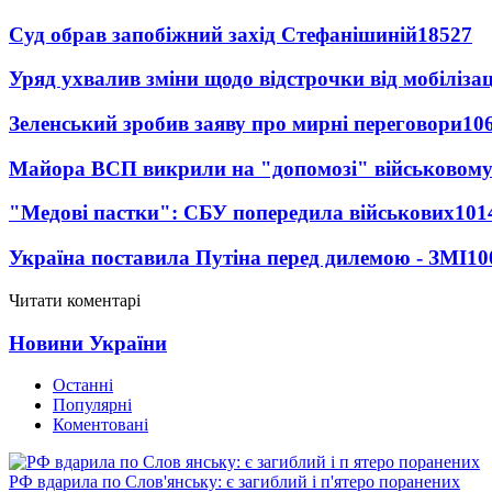
Суд обрав запобіжний захід Стефанішиній
18527
Уряд ухвалив зміни щодо відстрочки від мобілізац
Зеленський зробив заяву про мирні переговори
10
Майора ВСП викрили на "допомозі" військовому
"Медові пастки": СБУ попередила військових
101
Україна поставила Путіна перед дилемою - ЗМІ
10
Читати коментарі
Новини України
Останні
Популярні
Коментовані
РФ вдарила по Слов'янську: є загиблий і п'ятеро поранених