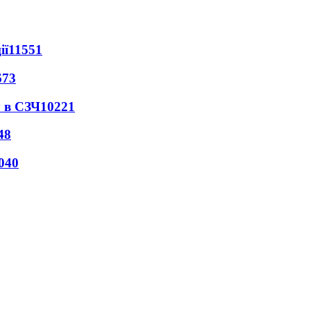
ії
11551
673
 в СЗЧ
10221
48
040