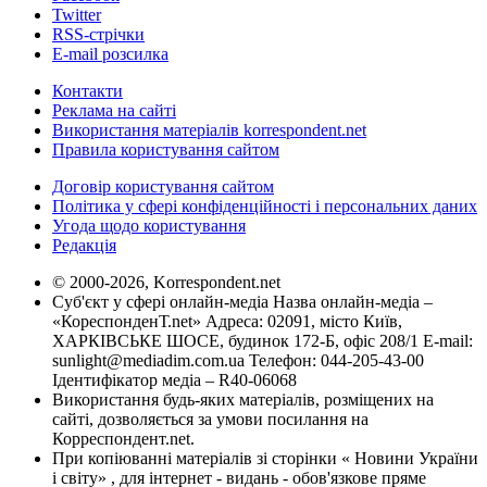
Twitter
RSS-стрічки
E-mail розсилка
Контакти
Реклама на сайті
Використання матеріалів korrespondent.net
Правила користування сайтом
Договір користування сайтом
Політика у сфері конфіденційності і персональних даних
Угода щодо користування
Редакція
© 2000-2026, Korrespondent.net
Суб'єкт у сфері онлайн-медіа Назва онлайн-медіа –
«КореспонденТ.net» Адреса: 02091, місто Київ,
ХАРКІВСЬКЕ ШОСЕ, будинок 172-Б, офіс 208/1 E-mail:
sunlight@mediadim.com.ua
Телефон: 044-205-43-00
Ідентифікатор медіа – R40-06068
Використання будь-яких матеріалів, розміщених на
сайті, дозволяється за умови посилання на
Корреспондент.net.
При копіюванні матеріалів зі сторінки « Новини України
і світу» , для інтернет - видань - обов'язкове пряме