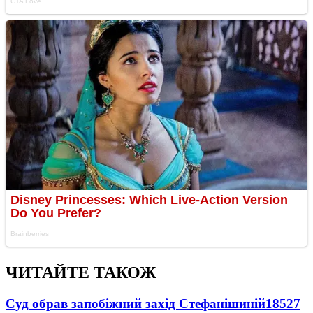
ЧИТАЙТЕ ТАКОЖ
Суд обрав запобіжний захід Стефанішиній
18527