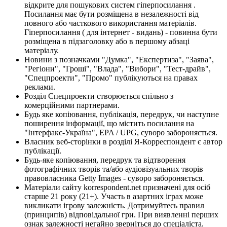
відкрите для пошукових систем гіперпосилання .
Посилання має бути розміщена в незалежності від
повного або часткового використання матеріалів.
Гіперпосилання ( для інтернет - видань) - повинна бути
розміщена в підзаголовку або в першому абзаці
матеріалу.
Новини з позначками "Думка", "Експертиза", "Заява",
"Регіони", "Гроші", "Влада", "Вибори", "Тест-драйв",
"Спецпроекти", "Промо" публікуються на правах
реклами.
Розділ Спецпроекти створюється спільно з
комерційними партнерами.
Будь яке копіювання, публікація, передрук, чи наступне
поширення інформації, що містить посилання на
"Інтерфакс-Україна", EPA / UPG, суворо забороняється.
Власник веб-сторінки в розділі Я-Корреспондент є автор
публікації.
Будь-яке копіювання, передрук та відтворення
фотографічних творів та/або аудіовізуальних творів
правовласника Getty Images - суворо забороняється.
Матеріали сайту korrespondent.net призначені для осіб
старше 21 року (21+). Участь в азартних іграх може
викликати ігрову залежність. Дотримуйтесь правил
(принципів) відповідальної гри. При виявленні перших
ознак залежності негайно зверніться до спеціаліста.