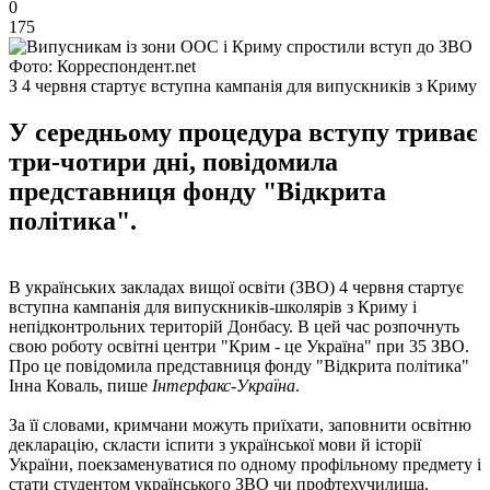
0
175
Фото: Корреспондент.net
З 4 червня стартує вступна кампанія для випускників з Криму
У середньому процедура вступу триває
три-чотири дні, повідомила
представниця фонду "Відкрита
політика".
В українських закладах вищої освіти (ЗВО) 4 червня стартує
вступна кампанія для випускників-школярів з Криму і
непідконтрольних територій Донбасу. В цей час розпочнуть
свою роботу освітні центри "Крим - це Україна" при 35 ЗВО.
Про це повідомила представниця фонду "Відкрита політика"
Інна Коваль, пише
Інтерфакс-Україна
.
За її словами, кримчани можуть приїхати, заповнити освітню
декларацію, скласти іспити з української мови й історії
України, поекзаменуватися по одному профільному предмету і
стати студентом українського ЗВО чи профтехучилища.