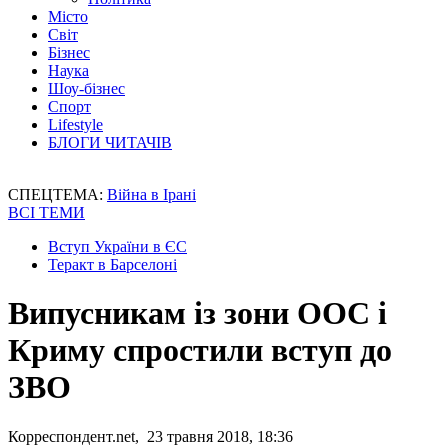
Місто
Світ
Бізнес
Наука
Шоу-бізнес
Спорт
Lifestyle
БЛОГИ ЧИТАЧІВ
СПЕЦТЕМА:
Війна в Ірані
ВСІ ТЕМИ
Вступ України в ЄС
Теракт в Барселоні
Випусникам із зони ООС і
Криму спростили вступ до
ЗВО
Корреспондент.net, 23 травня 2018, 18:36