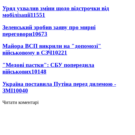
Уряд ухвалив зміни щодо відстрочки від
мобілізації
11551
Зеленський зробив заяву про мирні
переговори
10673
Майора ВСП викрили на "допомозі"
військовому в СЗЧ
10221
"Медові пастки": СБУ попередила
військових
10148
Україна поставила Путіна перед дилемою -
ЗМІ
10040
Читати коментарі