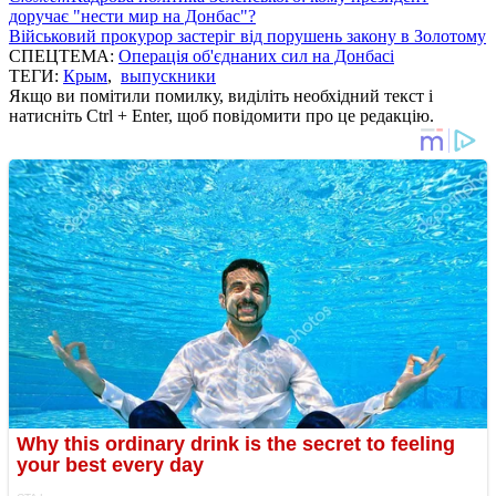
доручає "нести мир на Донбас"?
Військовий прокурор застеріг від порушень закону в Золотому
СПЕЦТЕМА:
Операція об'єднаних сил на Донбасі
ТЕГИ:
Крым
,
выпускники
Якщо ви помітили помилку, виділіть необхідний текст і
натисніть Ctrl + Enter, щоб повідомити про це редакцію.