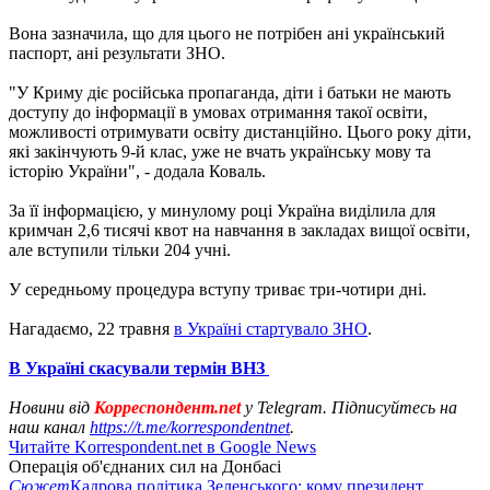
Вона зазначила, що для цього не потрібен ані український
паспорт, ані результати ЗНО.
"У Криму діє російська пропаганда, діти і батьки не мають
доступу до інформації в умовах отримання такої освіти,
можливості отримувати освіту дистанційно. Цього року діти,
які закінчують 9-й клас, уже не вчать українську мову та
історію України", - додала Коваль.
За її інформацією, у минулому році Україна виділила для
кримчан 2,6 тисячі квот на навчання в закладах вищої освіти,
але вступили тільки 204 учні.
У середньому процедура вступу триває три-чотири дні.
Нагадаємо, 22 травня
в Україні стартувало ЗНО
.
В Україні скасували термін ВНЗ
Новини від
Корреспондент.net
у Telegram. Підписуйтесь на
наш канал
https://t.me/korrespondentnet
.
Читайте Korrespondent.net в Google News
Операція об'єднаних сил на Донбасі
Сюжет
Кадрова політика Зеленського: кому президент