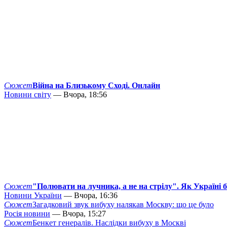
Сюжет
Війна на Близькому Сході. Онлайн
Новини світу
— Вчора, 18:56
Сюжет
"Полювати на лучника, а не на стрілу". Як Україні 
Новини України
— Вчора, 16:36
Сюжет
Загадковий звук вибуху налякав Москву: що це було
Росія новини
— Вчора, 15:27
Сюжет
Бенкет генералів. Наслідки вибуху в Москві