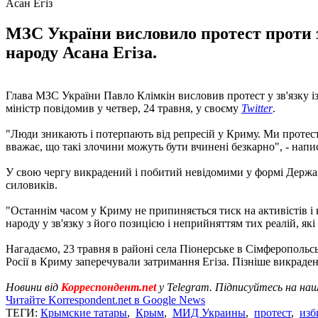
Асан Егіз
МЗС України висловило протест проти 
народу Асана Егіза.
Глава МЗС України Павло Клімкін висловив протест у зв'язку і
міністр повідомив у четвер, 24 травня, у своєму
Twitter
.
"Люди зникають і потерпають від репресій у Криму. Ми протес
вважає, що такі злочини можуть бути вчинені безкарно", - напис
У свою чергу викрадений і побитий невідомими у формі Держав
силовиків.
"Останнім часом у Криму не припиняється тиск на активістів і
народу у зв'язку з його позицією і неприйняттям тих реалій, як
Нагадаємо, 23 травня в районі села Піонерське в Сімферопольс
Росії в Криму заперечували затримання Егіза. Пізніше викраден
Новини від
Корреспондент.net
у Telegram. Підписуйтесь на на
Читайте Korrespondent.net в Google News
ТЕГИ:
Крымские татары
,
Крым
,
МИД Украины
,
протест
,
изб