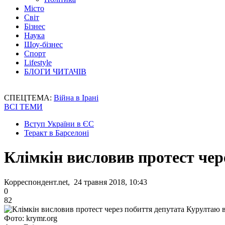
Місто
Світ
Бізнес
Наука
Шоу-бізнес
Спорт
Lifestyle
БЛОГИ ЧИТАЧІВ
СПЕЦТЕМА:
Війна в Ірані
ВСІ ТЕМИ
Вступ України в ЄС
Теракт в Барселоні
Клімкін висловив протест че
Корреспондент.net, 24 травня 2018, 10:43
0
82
Фото: krymr.org