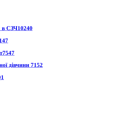
 в СЗЧ
10240
147
т
7547
ної дівчини
7152
01