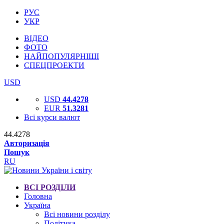
РУС
УКР
ВІДЕО
ФОТО
НАЙПОПУЛЯРНІШІ
СПЕЦПРОЕКТИ
USD
USD
44.4278
EUR
51.3281
Всі курси валют
44.4278
Авторизація
Пошук
RU
ВСІ РОЗДІЛИ
Головна
Україна
Всі новини розділу
Політика