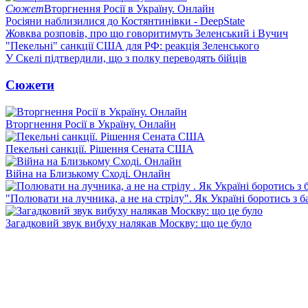
Сюжет
Вторгнення Росії в Україну. Онлайн
Росіяни наблизилися до Костянтинівки - DeepState
Жовква розповів, про що говоритимуть Зеленський і Вучич
"Пекельні" санкції США для РФ: реакція Зеленського
У Скелі підтвердили, що з полку переводять бійців
Сюжети
Вторгнення Росії в Україну. Онлайн
Пекельні санкції. Рішення Сената США
Війна на Близькому Сході. Онлайн
"Полювати на лучника, а не на стрілу". Як Україні боротись з 
Загадковий звук вибуху налякав Москву: що це було