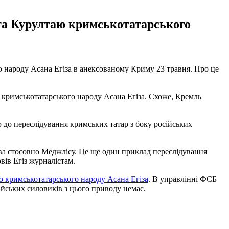
ата Курултаю кримськотатарського
о народу Асана Егіза в анексованому Криму 23 травня. Про це
 кримськотатарського народу Асана Егіза. Схоже, Кремль
до переслідування кримських татар з боку російських
рава стосовно Меджлісу. Це ще один приклад переслідування
овів Егіз журналістам.
ю кримськотатарського народу Асана Егіза
. В управлінні ФСБ
ійських силовиків з цього приводу немає.