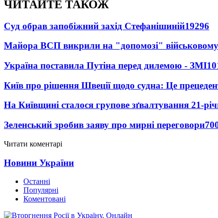
ЧИТАЙТЕ ТАКОЖ
Суд обрав запобіжний захід Стефанішиній
19296
Майора ВСП викрили на "допомозі" військовому
Україна поставила Путіна перед дилемою - ЗМІ
10
Київ про рішення Швеції щодо судна: Це прецеден
На Київщині сталося групове зґвалтування 21-річ
Зеленський зробив заяву про мирні переговори
70
Читати коментарі
Новини України
Останні
Популярні
Коментовані