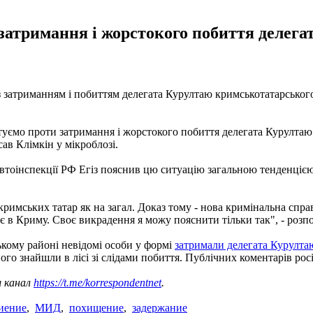
затримання і жорстокого побиття делег
з затриманням і побиттям делегата Курултаю кримськотатарськог
туємо проти затримання і жорстокого побиття делегата Курултаю
ав Клімкін у мікроблозі.
тоінспекції РФ Егіз пояснив цю ситуацію загальною тенденцією 
 кримських татар як на загал. Доказ тому - нова кримінальна сп
і є в Криму. Своє викрадення я можу пояснити тільки так", - розп
ькому районі невідомі особи у формі
затримали делегата Курулта
ого знайшли в лісі зі слідами побиття. Публічних коментарів рос
ш канал
https://t.me/korrespondentnet
.
иение
,
МИД
,
похищение
,
задержание