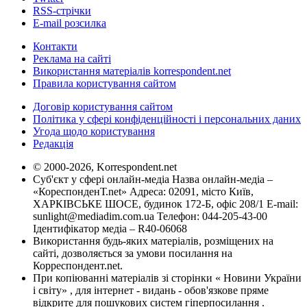
RSS-стрічки
E-mail розсилка
Контакти
Реклама на сайті
Використання матеріалів korrespondent.net
Правила користування сайтом
Договір користування сайтом
Політика у сфері конфіденційності і персональних даних
Угода щодо користування
Редакція
© 2000-2026, Korrespondent.net
Суб'єкт у сфері онлайн-медіа Назва онлайн-медіа –
«КореспонденТ.net» Адреса: 02091, місто Київ,
ХАРКІВСЬКЕ ШОСЕ, будинок 172-Б, офіс 208/1 E-mail:
sunlight@mediadim.com.ua
Телефон: 044-205-43-00
Ідентифікатор медіа – R40-06068
Використання будь-яких матеріалів, розміщених на
сайті, дозволяється за умови посилання на
Корреспондент.net.
При копіюванні матеріалів зі сторінки « Новини України
і світу» , для інтернет - видань - обов'язкове пряме
відкрите для пошукових систем гіперпосилання .