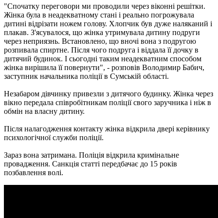
"Спочатку переговори ми проводили через віконні решітки.
Жінка була в неадекватному стані і реально погрожувала
дитині відрізати ножем голову. Хлопчик був дуже наляканий і
плакав. З'ясувалося, що жінка утримувала дитину подруги
через неприязнь. Встановлено, що вночі вона з подругою
розпивала спиртне. Після чого подруга і віддала її дочку в
дитячий будинок. І сьогодні таким неадекватним способом
жінка вирішила її повернути", - розповів Володимир Бабич,
заступник начальника поліції в Сумській області.
Незабаром дівчинку привезли з дитячого будинку. Жінка через
вікно передала співробітникам поліції свого заручника і ніж в
обмін на власну дитину.
Після налагодження контакту жінка відкрила двері керівнику
психологічної служби поліції.
Зараз вона затримана. Поліція відкрила кримінальне
провадження. Санкція статті передбачає до 15 років
позбавлення волі.