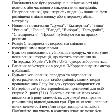
Посилання має бути розміщена в незалежності від
повного або часткового використання матеріалів.
Гіперпосилання ( для інтернет - видань) - повинна бути
розміщена в підзаголовку або в першому абзаці
матеріалу.
Новини з позначками "Думка", "Експертиза", "Заява",
"Регіони", "Гроші", "Влада", "Вибори", "Тест-драйв",
"Спецпроекти", "Промо" публікуються на правах
реклами.
Розділ Спецпроекти створюється спільно з
комерційними партнерами.
Будь яке копіювання, публікація, передрук, чи наступне
поширення інформації, що містить посилання на
"Інтерфакс-Україна", EPA / UPG, суворо забороняється.
Власник веб-сторінки в розділі Я-Корреспондент є автор
публікації.
Будь-яке копіювання, передрук та відтворення
фотографічних творів та/або аудіовізуальних творів
правовласника Getty Images - суворо забороняється.
Матеріали сайту korrespondent.net призначені для осіб
старше 21 року (21+). Участь в азартних іграх може
викликати ігрову залежність. Дотримуйтесь правил
(принципів) відповідальної гри. При виявленні перших
ознак залежності негайно зверніться до спеціаліста.
Пам'ятайте, що участь в азартних іграх не може бути