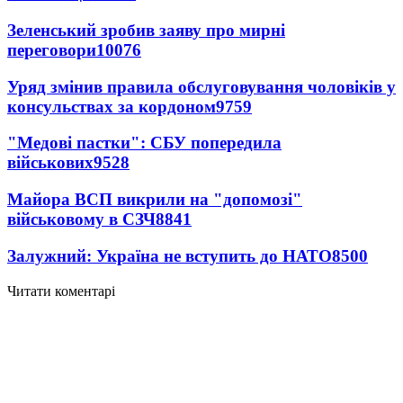
Зеленський зробив заяву про мирні
переговори
10076
Уряд змінив правила обслуговування чоловіків у
консульствах за кордоном
9759
"Медові пастки": СБУ попередила
військових
9528
Майора ВСП викрили на "допомозі"
військовому в СЗЧ
8841
Залужний: Україна не вступить до НАТО
8500
Читати коментарі