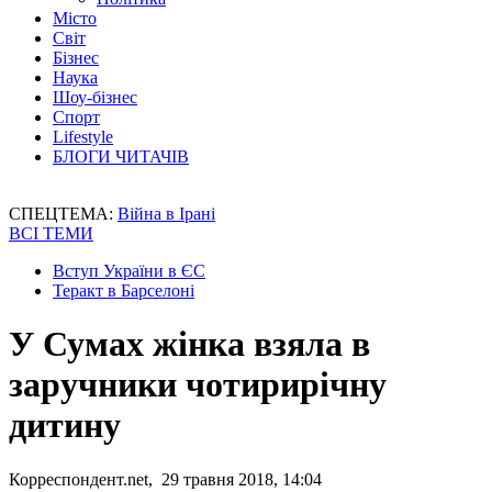
Місто
Світ
Бізнес
Наука
Шоу-бізнес
Спорт
Lifestyle
БЛОГИ ЧИТАЧІВ
СПЕЦТЕМА:
Війна в Ірані
ВСІ ТЕМИ
Вступ України в ЄС
Теракт в Барселоні
У Сумах жінка взяла в
заручники чотирирічну
дитину
Корреспондент.net, 29 травня 2018, 14:04