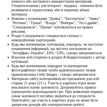
повного або часткового використання матеріалів.
Гіперпосилання ( для інтернет - видань) - повинна бути
розміщена в підзаголовку або в першому абзаці
матеріалу.
Новини з позначками "Думка", "Експертиза", "Заява",
"Регіони", "Гроші", "Влада", "Вибори", "Тест-драйв",
"Спецпроекти", "Промо" публікуються на правах
реклами.
Розділ Спецпроекти створюється спільно з
комерційними партнерами.
Будь яке копіювання, публікація, передрук, чи наступне
поширення інформації, що містить посилання на
"Інтерфакс-Україна", EPA / UPG, суворо забороняється.
Власник веб-сторінки в розділі Я-Корреспондент є автор
публікації.
Будь-яке копіювання, передрук та відтворення
фотографічних творів та/або аудіовізуальних творів
правовласника Getty Images - суворо забороняється.
Матеріали сайту korrespondent.net призначені для осіб
старше 21 року (21+). Участь в азартних іграх може
викликати ігрову залежність. Дотримуйтесь правил
(принципів) відповідальної гри. При виявленні перших
ознак залежності негайно зверніться до спеціаліста.
Пам'ятайте, що участь в азартних іграх не може бути
джерелом доходів або альтернативою роботі.