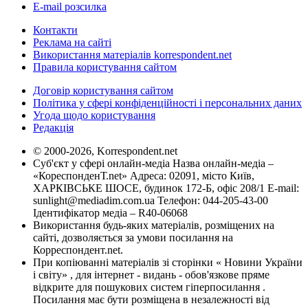
E-mail розсилка
Контакти
Реклама на сайті
Використання матеріалів korrespondent.net
Правила користування сайтом
Договір користування сайтом
Політика у сфері конфіденційності і персональних даних
Угода щодо користування
Редакція
© 2000-2026, Korrespondent.net
Суб'єкт у сфері онлайн-медіа Назва онлайн-медіа –
«КореспонденТ.net» Адреса: 02091, місто Київ,
ХАРКІВСЬКЕ ШОСЕ, будинок 172-Б, офіс 208/1 E-mail:
sunlight@mediadim.com.ua
Телефон: 044-205-43-00
Ідентифікатор медіа – R40-06068
Використання будь-яких матеріалів, розміщених на
сайті, дозволяється за умови посилання на
Корреспондент.net.
При копіюванні матеріалів зі сторінки « Новини України
і світу» , для інтернет - видань - обов'язкове пряме
відкрите для пошукових систем гіперпосилання .
Посилання має бути розміщена в незалежності від