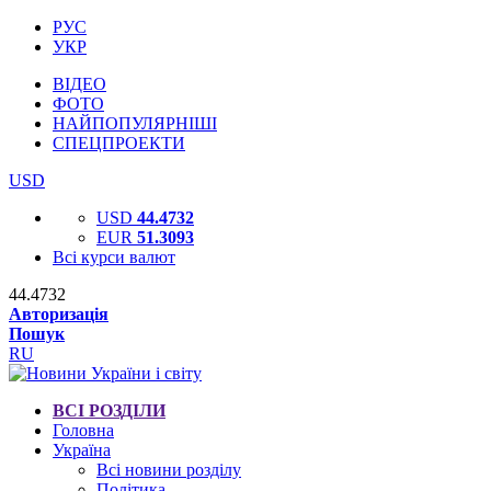
РУС
УКР
ВІДЕО
ФОТО
НАЙПОПУЛЯРНІШІ
СПЕЦПРОЕКТИ
USD
USD
44.4732
EUR
51.3093
Всі курси валют
44.4732
Авторизація
Пошук
RU
ВСІ РОЗДІЛИ
Головна
Україна
Всі новини розділу
Політика