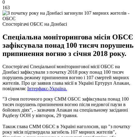
0
163
Спостерігачі ОБСЄ на Донбасі
Спеціальна моніторингова місія ОБСЄ
зафіксувала понад 100 тисяч порушень
припинення вогню з січня 2018 року.
Спостерігачі Спеціальної моніторингової місії ОБСЄ на
Донбасі зафіксували з початку 2018 року понад 100 тисяч
порушень режиму припинення вогню і 107 смертей мирних
жителів. Про це заявив глава місії в Україні Ертурул Апакан,
повідомляє
Інтерфакс-Україна.
"З січня поточного року СММ ОБСЄ зафіксувала понад 100
тисяч порушень припинення вогню після недовгої паузи в
бойових діях", - зазначив Апакан на спеціальному засіданні
Радбезу ООН у вівторок, 29 травня.
Також глава СММ ОБСЄ в Україні наголосив, що "з початку
року місія підтвердила загибель 107 мирних жителів",