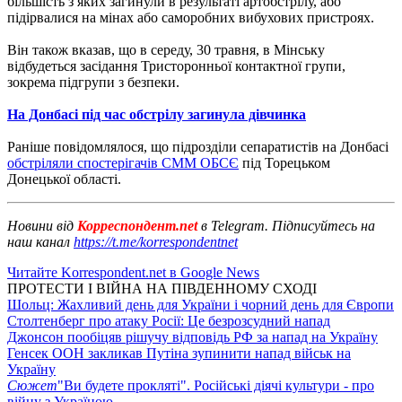
більшість з яких загинули в результаті артобстрілу, або
підірвалися на мінах або саморобних вибухових пристроях.
Він також вказав, що в середу, 30 травня, в Мінську
відбудеться засідання Тристоронньої контактної групи,
зокрема підгрупи з безпеки.
На Донбасі під час обстрілу загинула дівчинка
Раніше повідомлялося, що підрозділи сепаратистів на Донбасі
обстріляли спостерігачів СММ ОБСЄ
під Торецьком
Донецької області.
Новини від
Корреспондент.net
в Telegram. Підписуйтесь на
наш канал
https://t.me/korrespondentnet
Читайте Korrespondent.net в Google News
ПРОТЕСТИ І ВІЙНА НА ПІВДЕННОМУ СХОДІ
Шольц: Жахливий день для України і чорний день для Європи
Столтенберг про атаку Росії: Це безрозсудний напад
Джонсон пообіцяв рішучу відповідь РФ за напад на Україну
Генсек ООН закликав Путіна зупинити напад військ на
Україну
Сюжет
"Ви будете прокляті". Російські діячі культури - про
війну з Україною