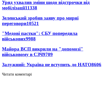
Уряд ухвалив зміни щодо відстрочки від
мобілізації
11338
Зеленський зробив заяву про мирні
переговори
10521
"Медові пастки": СБУ попередила
військових
9988
Майора ВСП викрили на "допомозі"
військовому в СЗЧ
9709
Залужний: Україна не вступить до НАТО
8606
Читати коментарі