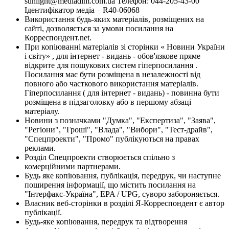
sunlight@mediadim.com.ua
Телефон: 044-205-43-00
Ідентифікатор медіа – R40-06068
Використання будь-яких матеріалів, розміщених на
сайті, дозволяється за умови посилання на
Корреспондент.net.
При копіюванні матеріалів зі сторінки « Новини України
і світу» , для інтернет - видань - обов'язкове пряме
відкрите для пошукових систем гіперпосилання .
Посилання має бути розміщена в незалежності від
повного або часткового використання матеріалів.
Гіперпосилання ( для інтернет - видань) - повинна бути
розміщена в підзаголовку або в першому абзаці
матеріалу.
Новини з позначками "Думка", "Експертиза", "Заява",
"Регіони", "Гроші", "Влада", "Вибори", "Тест-драйв",
"Спецпроекти", "Промо" публікуються на правах
реклами.
Розділ Спецпроекти створюється спільно з
комерційними партнерами.
Будь яке копіювання, публікація, передрук, чи наступне
поширення інформації, що містить посилання на
"Інтерфакс-Україна", EPA / UPG, суворо забороняється.
Власник веб-сторінки в розділі Я-Корреспондент є автор
публікації.
Будь-яке копіювання, передрук та відтворення