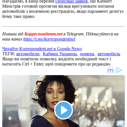
Нагадаємо, в кінці березня
Гройсман заявив
, що Кабінет
Міністрів готовий протягом місяця врегулювати питання
автомобілів з іноземною реєстрацією, якщо парламент делегує
йому таке право.
Новини від
Корреспондент.net
в Telegram. Підписуйтеся на
наш канал
https://t.me/korrespondentnet
Читайте Korrespondent.net в Google News
ТЕГИ:
автомобили
,
Кабмин Украины
,
номера
,
автомобиль
Якщо ви помітили помилку, виділіть необхідний текст і
натисніть Ctrl + Enter, щоб повідомити про це редакцію.