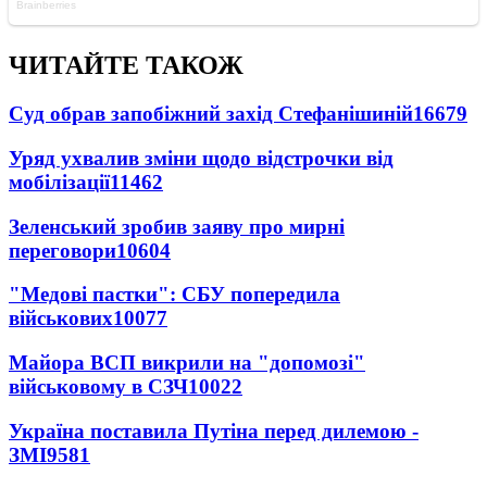
ЧИТАЙТЕ ТАКОЖ
Суд обрав запобіжний захід Стефанішиній
16679
Уряд ухвалив зміни щодо відстрочки від
мобілізації
11462
Зеленський зробив заяву про мирні
переговори
10604
"Медові пастки": СБУ попередила
військових
10077
Майора ВСП викрили на "допомозі"
військовому в СЗЧ
10022
Україна поставила Путіна перед дилемою -
ЗМІ
9581