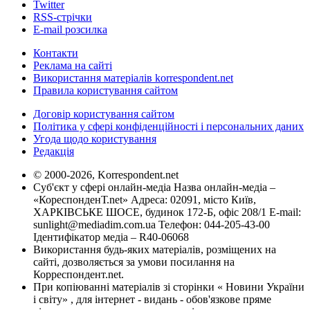
Twitter
RSS-стрічки
E-mail розсилка
Контакти
Реклама на сайті
Використання матеріалів korrespondent.net
Правила користування сайтом
Договір користування сайтом
Політика у сфері конфіденційності і персональних даних
Угода щодо користування
Редакція
© 2000-2026, Korrespondent.net
Суб'єкт у сфері онлайн-медіа Назва онлайн-медіа –
«КореспонденТ.net» Адреса: 02091, місто Київ,
ХАРКІВСЬКЕ ШОСЕ, будинок 172-Б, офіс 208/1 E-mail:
sunlight@mediadim.com.ua
Телефон: 044-205-43-00
Ідентифікатор медіа – R40-06068
Використання будь-яких матеріалів, розміщених на
сайті, дозволяється за умови посилання на
Корреспондент.net.
При копіюванні матеріалів зі сторінки « Новини України
і світу» , для інтернет - видань - обов'язкове пряме