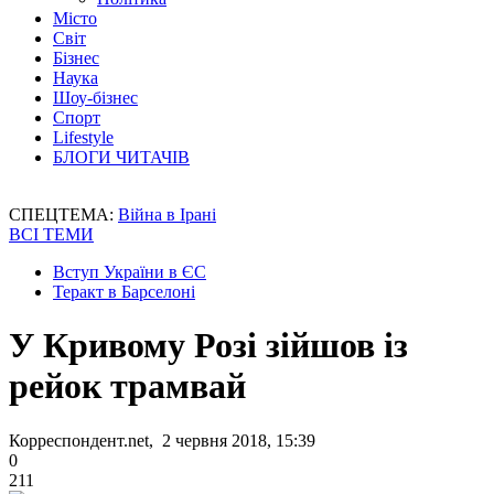
Місто
Світ
Бізнес
Наука
Шоу-бізнес
Спорт
Lifestyle
БЛОГИ ЧИТАЧІВ
СПЕЦТЕМА:
Війна в Ірані
ВСІ ТЕМИ
Вступ України в ЄС
Теракт в Барселоні
У Кривому Розі зійшов із
рейок трамвай
Корреспондент.net, 2 червня 2018, 15:39
0
211