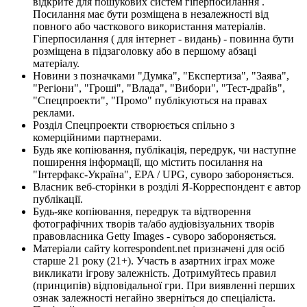
відкрите для пошукових систем гіперпосилання .
Посилання має бути розміщена в незалежності від
повного або часткового використання матеріалів.
Гіперпосилання ( для інтернет - видань) - повинна бути
розміщена в підзаголовку або в першому абзаці
матеріалу.
Новини з позначками "Думка", "Експертиза", "Заява",
"Регіони", "Гроші", "Влада", "Вибори", "Тест-драйв",
"Спецпроекти", "Промо" публікуються на правах
реклами.
Розділ Спецпроекти створюється спільно з
комерційними партнерами.
Будь яке копіювання, публікація, передрук, чи наступне
поширення інформації, що містить посилання на
"Інтерфакс-Україна", EPA / UPG, суворо забороняється.
Власник веб-сторінки в розділі Я-Корреспондент є автор
публікації.
Будь-яке копіювання, передрук та відтворення
фотографічних творів та/або аудіовізуальних творів
правовласника Getty Images - суворо забороняється.
Матеріали сайту korrespondent.net призначені для осіб
старше 21 року (21+). Участь в азартних іграх може
викликати ігрову залежність. Дотримуйтесь правил
(принципів) відповідальної гри. При виявленні перших
ознак залежності негайно зверніться до спеціаліста.