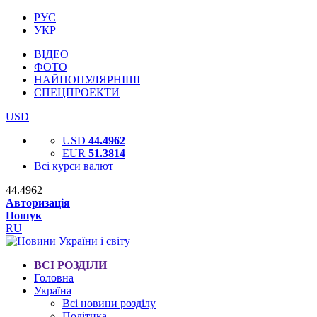
РУС
УКР
ВІДЕО
ФОТО
НАЙПОПУЛЯРНІШІ
СПЕЦПРОЕКТИ
USD
USD
44.4962
EUR
51.3814
Всі курси валют
44.4962
Авторизація
Пошук
RU
ВСІ РОЗДІЛИ
Головна
Україна
Всі новини розділу
Політика