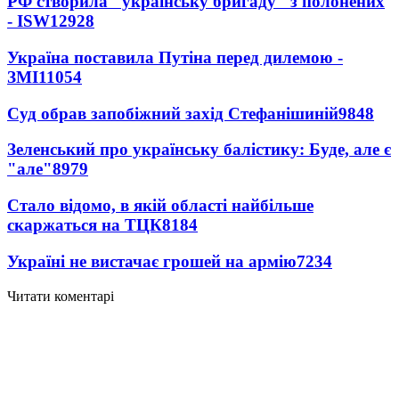
РФ створила "українську бригаду" з полонених
- ISW
12928
Україна поставила Путіна перед дилемою -
ЗМІ
11054
Суд обрав запобіжний захід Стефанішиній
9848
Зеленський про українську балістику: Буде, але є
"але"
8979
Стало відомо, в якій області найбільше
скаржаться на ТЦК
8184
Україні не вистачає грошей на армію
7234
Читати коментарі