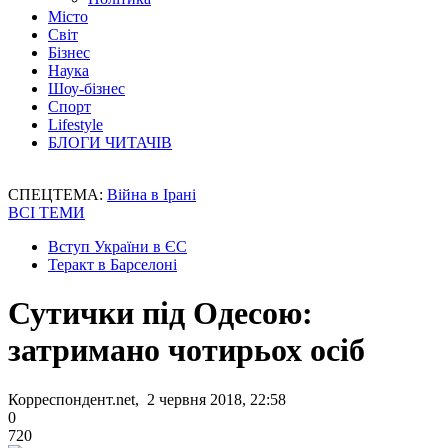
Місто
Світ
Бізнес
Наука
Шоу-бізнес
Спорт
Lifestyle
БЛОГИ ЧИТАЧІВ
СПЕЦТЕМА:
Війна в Ірані
ВСІ ТЕМИ
Вступ України в ЄС
Теракт в Барселоні
Сутички під Одесою:
затримано чотирьох осіб
Корреспондент.net, 2 червня 2018, 22:58
0
720