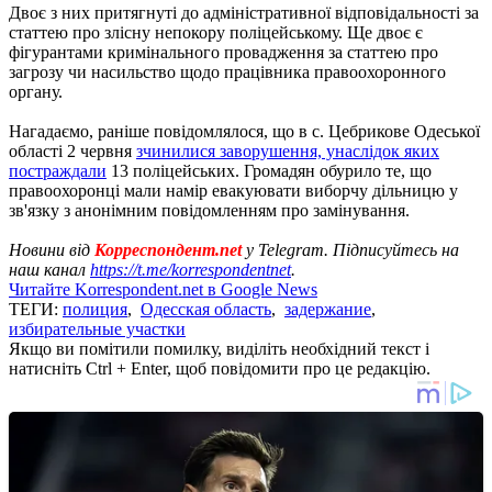
Двоє з них притягнуті до адміністративної відповідальності за
статтею про злісну непокору поліцейському. Ще двоє є
фігурантами кримінального провадження за статтею про
загрозу чи насильство щодо працівника правоохоронного
органу.
Нагадаємо, раніше повідомлялося, що в с. Цебрикове Одеської
області 2 червня
зчинилися заворушення, унаслідок яких
постраждали
13 поліцейських. Громадян обурило те, що
правоохоронці мали намір евакуювати виборчу дільницю у
зв'язку з анонімним повідомленням про замінування.
Новини від
Корреспондент.net
у Telegram. Підписуйтесь на
наш канал
https://t.me/korrespondentnet
.
Читайте Korrespondent.net в Google News
ТЕГИ:
полиция
,
Одесская область
,
задержание
,
избирательные участки
Якщо ви помітили помилку, виділіть необхідний текст і
натисніть Ctrl + Enter, щоб повідомити про це редакцію.