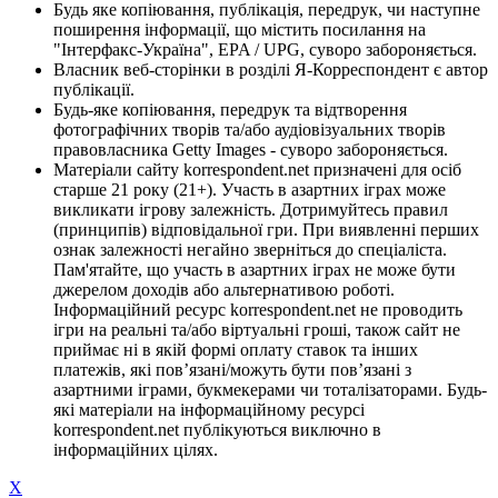
Будь яке копіювання, публікація, передрук, чи наступне
поширення інформації, що містить посилання на
"Інтерфакс-Україна", EPA / UPG, суворо забороняється.
Власник веб-сторінки в розділі Я-Корреспондент є автор
публікації.
Будь-яке копіювання, передрук та відтворення
фотографічних творів та/або аудіовізуальних творів
правовласника Getty Images - суворо забороняється.
Матеріали сайту korrespondent.net призначені для осіб
старше 21 року (21+). Участь в азартних іграх може
викликати ігрову залежність. Дотримуйтесь правил
(принципів) відповідальної гри. При виявленні перших
ознак залежності негайно зверніться до спеціаліста.
Пам'ятайте, що участь в азартних іграх не може бути
джерелом доходів або альтернативою роботі.
Інформаційний ресурс korrespondent.net не проводить
ігри на реальні та/або віртуальні гроші, також сайт не
приймає ні в якій формі оплату ставок та інших
платежів, які пов’язані/можуть бути пов’язані з
азартними іграми, букмекерами чи тоталізаторами. Будь-
які матеріали на інформаційному ресурсі
korrespondent.net публікуються виключно в
інформаційних цілях.
X