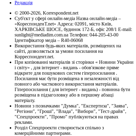
Редакція
© 2000-2026, Korrespondent.net
Суб'єкт у сфері онлайн-медіа Назва онлайн-медіа –
«КореспонденТ.net» Адреса: 02091, місто Київ,
ХАРКІВСЬКЕ ШОСЕ, будинок 172-Б, офіс 208/1 E-mail:
sunlight@mediadim.com.ua
Телефон: 044-205-43-00
Ідентифікатор медіа – R40-06068
Використання будь-яких матеріалів, розміщених на
сайті, дозволяється за умови посилання на
Корреспондент.net.
При копіюванні матеріалів зі сторінки « Новини України
і світу» , для інтернет - видань - обов'язкове пряме
відкрите для пошукових систем гіперпосилання .
Посилання має бути розміщена в незалежності від
повного або часткового використання матеріалів.
Гіперпосилання ( для інтернет - видань) - повинна бути
розміщена в підзаголовку або в першому абзаці
матеріалу.
Новини з позначками "Думка", "Експертиза", "Заява",
"Регіони", "Гроші", "Влада", "Вибори", "Тест-драйв",
"Спецпроекти", "Промо" публікуються на правах
реклами.
Розділ Спецпроекти створюється спільно з
комерційними партнерами.