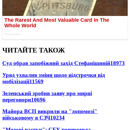
ЧИТАЙТЕ ТАКОЖ
Суд обрав запобіжний захід Стефанішиній
18973
Уряд ухвалив зміни щодо відстрочки від
мобілізації
11569
Зеленський зробив заяву про мирні
переговори
10696
Майора ВСП викрили на "допомозі"
військовому в СЗЧ
10234
"Медові пастки": СБУ попередила