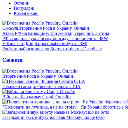
Останні
Популярні
Коментовані
Сюжет
Вторгнення Росії в Україну. Онлайн
Атака РФ на Київщину: три жертви, серед них дитина
РФ створила "українську бригаду" з полонених - ISW
У Києві та Дніпрі прогриміли вибухи - ЗМІ
Росіяни наблизилися до Костянтинівки - DeepState
Сюжети
Вторгнення Росії в Україну. Онлайн
Пекельні санкції. Рішення Сената США
Війна на Близькому Сході. Онлайн
"Полювати на лучника, а не на стрілу". Як Україні боротись з 
Загадковий звук вибуху налякав Москву: що це було