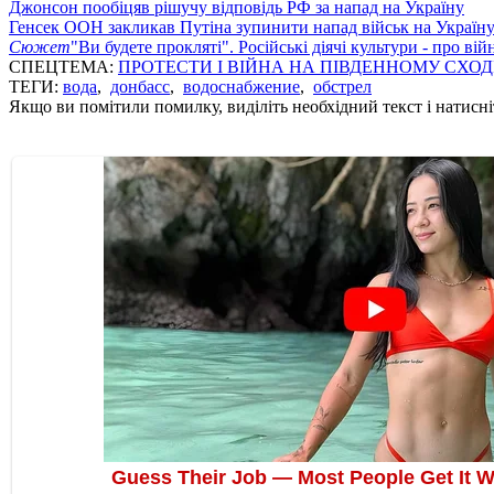
Джонсон пообіцяв рішучу відповідь РФ за напад на Україну
Генсек ООН закликав Путіна зупинити напад військ на Україн
Сюжет
"Ви будете прокляті". Російські діячі культури - про ві
СПЕЦТЕМА:
ПРОТЕСТИ І ВІЙНА НА ПІВДЕННОМУ СХОД
ТЕГИ:
вода
,
донбасс
,
водоснабжение
,
обстрел
Якщо ви помітили помилку, виділіть необхідний текст і натисніт