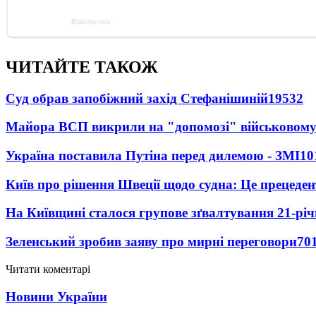
ЧИТАЙТЕ ТАКОЖ
Суд обрав запобіжний захід Стефанішиній
19532
Майора ВСП викрили на "допомозі" військовому
Україна поставила Путіна перед дилемою - ЗМІ
10
Київ про рішення Швеції щодо судна: Це прецеден
На Київщині сталося групове зґвалтування 21-річ
Зеленський зробив заяву про мирні переговори
70
Читати коментарі
Новини України