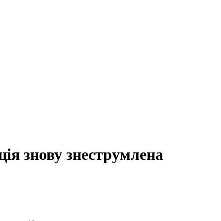
ція знову знеструмлена