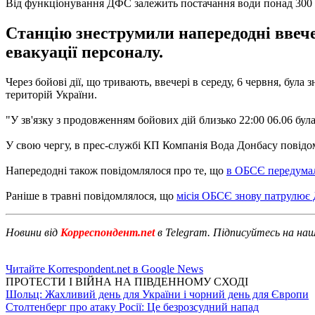
Від функціонування ДФС залежить постачання води понад 300 
Станцію знеструмили напередодні ввеч
евакуації персоналу.
Через бойові дії, що тривають, ввечері в середу, 6 червня, бу
територій України.
"У зв'язку з продовженням бойових дій близько 22:00 06.06 бул
У свою чергу, в прес-службі КП Компанія Вода Донбасу повідом
Напередодні також повідомлялося про те, що
в ОБСЄ передумал
Раніше в травні повідомлялося, що
місія ОБСЄ знову патрулює 
Новини від
Корреспондент.net
в Telegram. Підписуйтесь на на
Читайте Korrespondent.net в Google News
ПРОТЕСТИ І ВІЙНА НА ПІВДЕННОМУ СХОДІ
Шольц: Жахливий день для України і чорний день для Європи
Столтенберг про атаку Росії: Це безрозсудний напад