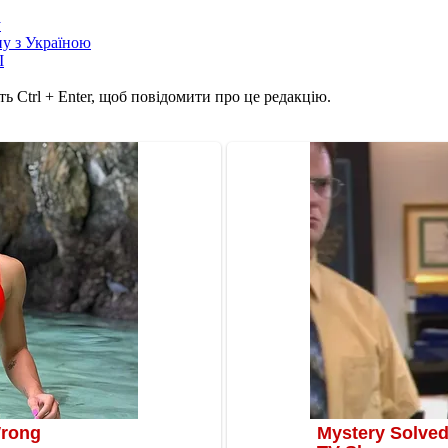
у
йну з Україною
І
ь Ctrl + Enter, щоб повідомити про це редакцію.