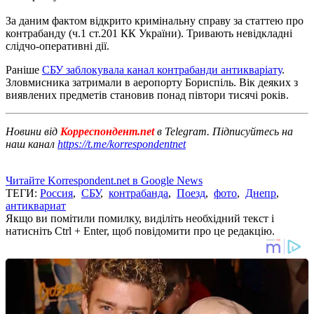
За даним фактом відкрито кримінальну справу за статтею про
контрабанду (ч.1 ст.201 КК України).
Тривають невідкладні
слідчо-оперативні дії.
Раніше
СБУ заблокувала канал контрабанди антикваріату
.
Зловмисника затримали в аеропорту Бориспіль.
Вік деяких з
виявлених предметів становив понад півтори тисячі років.
Новини від
Корреспондент.net
в Telegram. Підписуйтесь на
наш канал
https://t.me/korrespondentnet
Читайте Korrespondent.net в Google News
ТЕГИ:
Россия
,
СБУ
,
контрабанда
,
Поезд
,
фото
,
Днепр
,
антиквариат
Якщо ви помітили помилку, виділіть необхідний текст і
натисніть Ctrl + Enter, щоб повідомити про це редакцію.