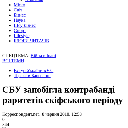
Місто
Світ
Бізнес
Наука
Шоу-бізнес
Спорт
Lifestyle
БЛОГИ ЧИТАЧІВ
СПЕЦТЕМА:
Війна в Ірані
ВСІ ТЕМИ
Вступ України в ЄС
Теракт в Барселоні
СБУ запобігла контрабанді
раритетів скіфського періоду
Корреспондент.net, 8 червня 2018, 12:58
0
344