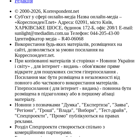
Редакція
© 2000-2026, Korrespondent.net
Суб'єкт у сфері онлайн-медіа Назва онлайн-медіа –
«КореспонденТ.net» Адреса: 02091, місто Київ,
ХАРКІВСЬКЕ ШОСЕ, будинок 172-Б, офіс 208/1 E-mail:
sunlight@mediadim.com.ua
Телефон: 044-205-43-00
Ідентифікатор медіа – R40-06068
Використання будь-яких матеріалів, розміщених на
сайті, дозволяється за умови посилання на
Корреспондент.net.
При копіюванні матеріалів зі сторінки « Новини України
і світу» , для інтернет - видань - обов'язкове пряме
відкрите для пошукових систем гіперпосилання .
Посилання має бути розміщена в незалежності від
повного або часткового використання матеріалів.
Гіперпосилання ( для інтернет - видань) - повинна бути
розміщена в підзаголовку або в першому абзаці
матеріалу.
Новини з позначками "Думка", "Експертиза", "Заява",
"Регіони", "Гроші", "Влада", "Вибори", "Тест-драйв",
"Спецпроекти", "Промо" публікуються на правах
реклами.
Розділ Спецпроекти створюється спільно з
комерційними партнерами.