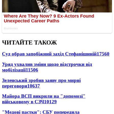
ЧИТАЙТЕ ТАКОЖ
Суд обрав запобіжний захід Стефанішиній
17560
Уряд ухвалив зміни щодо відстрочки від
мобілізації
11506
Зеленський зробив заяву про мирні
переговори
10637
Майора ВСП викрили на "допомозі"
військовому в СЗЧ
10129
"Медові пастки": СБУ попередила