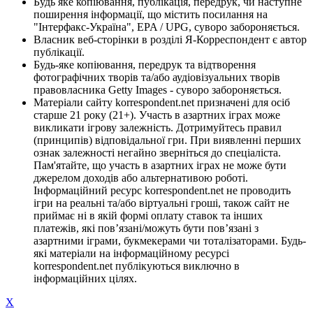
Будь яке копіювання, публікація, передрук, чи наступне
поширення інформації, що містить посилання на
"Інтерфакс-Україна", EPA / UPG, суворо забороняється.
Власник веб-сторінки в розділі Я-Корреспондент є автор
публікації.
Будь-яке копіювання, передрук та відтворення
фотографічних творів та/або аудіовізуальних творів
правовласника Getty Images - суворо забороняється.
Матеріали сайту korrespondent.net призначені для осіб
старше 21 року (21+). Участь в азартних іграх може
викликати ігрову залежність. Дотримуйтесь правил
(принципів) відповідальної гри. При виявленні перших
ознак залежності негайно зверніться до спеціаліста.
Пам'ятайте, що участь в азартних іграх не може бути
джерелом доходів або альтернативою роботі.
Інформаційний ресурс korrespondent.net не проводить
ігри на реальні та/або віртуальні гроші, також сайт не
приймає ні в якій формі оплату ставок та інших
платежів, які пов’язані/можуть бути пов’язані з
азартними іграми, букмекерами чи тоталізаторами. Будь-
які матеріали на інформаційному ресурсі
korrespondent.net публікуються виключно в
інформаційних цілях.
X