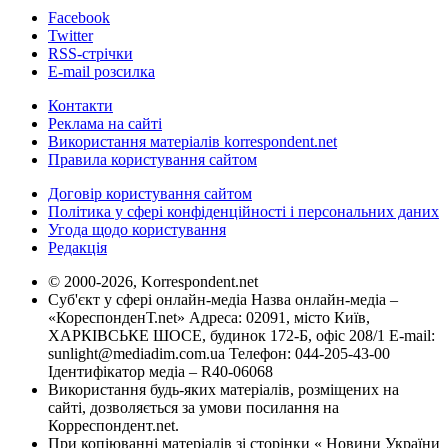
Facebook
Twitter
RSS-стрічки
E-mail розсилка
Контакти
Реклама на сайті
Використання матеріалів korrespondent.net
Правила користування сайтом
Договір користування сайтом
Політика у сфері конфіденційності і персональних даних
Угода щодо користування
Редакція
© 2000-2026, Korrespondent.net
Суб'єкт у сфері онлайн-медіа Назва онлайн-медіа –
«КореспонденТ.net» Адреса: 02091, місто Київ,
ХАРКІВСЬКЕ ШОСЕ, будинок 172-Б, офіс 208/1 E-mail:
sunlight@mediadim.com.ua
Телефон: 044-205-43-00
Ідентифікатор медіа – R40-06068
Використання будь-яких матеріалів, розміщених на
сайті, дозволяється за умови посилання на
Корреспондент.net.
При копіюванні матеріалів зі сторінки « Новини України