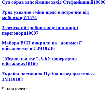
Суд обрав запобіжний захід Стефанішиній
19090
Уряд ухвалив зміни щодо відстрочки від
мобілізації
11575
Зеленський зробив заяву про мирні
переговори
10697
Майора ВСП викрили на "допомозі"
військовому в СЗЧ
10236
"Медові пастки": СБУ попередила
військових
10160
Україна поставила Путіна перед дилемою -
ЗМІ
10108
Читати коментарі