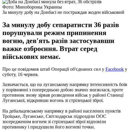
Фото: Минобороны Украины
За минулу добу на Донбасі не постраждав жоден військовий
За минулу добу сепаратисти 36 разів
порушували режим припинення
вогню, дев'ять разів застосувавши
важке озброєння. Втрат серед
військових немає.
Про це повідомив штаб Операції об'єднаних сил у
Facebook
у
суботу, 16 червня.
Зазначається, що на луганському напрямку інтенсивність боїв
у порівнянні з попередньою добою значно знизилася, проте
противник знову зірвав розведення військ у районі Станиці
Луганської, відкривши вогонь зі стрілецької зброї.
На дебальцевському напрямку в районі населених пунктів
Троїцьке, Луганське, Світлодарськ підрозділи ООС
зосередженим вогнем зі стрілецької зброї відповіли
противнику і придушили його вогневі точки.