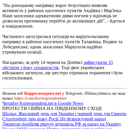
"На донецькому напрямку ворог безуспішно виявляв
активність у районах населених пунктів Авдіївка і Мар'їнка.
Наші захисники адекватними діями вогнем у відповідь не
дозволили противнику перейти до активніших дій", - йдеться
в повідомленні.
Часткового загострилася ситуація на маріупольському
напрямку в районах населених пунктів Талаківка, Водяне та
Лебединське, однак захисники Маріуполя надійно
утримували позиції.
Нагадаємо, за добу 14 червня на Донбасі
зафіксували 33
обстріли з боку сепаратистів
. Тоді двоє українських
військових загинули, ще шестеро отримали поранення і були
госпіталізовані.
Новини від
Корреспондент.net
у Telegram. Підписуйтесь на наш
канал
https://t.me/korrespondentnet
Читайте Korrespondent.net в Google News
ПРОТЕСТИ І ВІЙНА НА ПІВДЕННОМУ СХОДІ
Шольц: Жахливий день для України і чорний день для Європи
Столтенберг про атаку Росії: Це безрозсудний напад
Джонсон пообіцяв рішучу відповідь РФ за напад на Україну