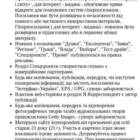
і світу» , для інтернет - видань - обов'язкове пряме
відкрите для пошукових систем гіперпосилання .
Посилання має бути розміщена в незалежності від
повного або часткового використання матеріалів.
Гіперпосилання ( для інтернет - видань) - повинна бути
розміщена в підзаголовку або в першому абзаці
матеріалу.
Новини з позначками "Думка", "Експертиза", "Заява",
"Регіони", "Гроші", "Влада", "Вибори", "Тест-драйв",
"Спецпроекти", "Промо" публікуються на правах
реклами.
Розділ Спецпроекти створюється спільно з
комерційними партнерами.
Будь яке копіювання, публікація, передрук, чи наступне
поширення інформації, що містить посилання на
"Інтерфакс-Україна", EPA / UPG, суворо забороняється.
Власник веб-сторінки в розділі Я-Корреспондент є автор
публікації.
Будь-яке копіювання, передрук та відтворення
фотографічних творів та/або аудіовізуальних творів
правовласника Getty Images - суворо забороняється.
Матеріали сайту korrespondent.net призначені для осіб
старше 21 року (21+). Участь в азартних іграх може
викликати ігрову залежність. Дотримуйтесь правил
(принципів) відповідальної гри. При виявленні перших