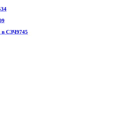
534
09
 в СЗЧ
9745