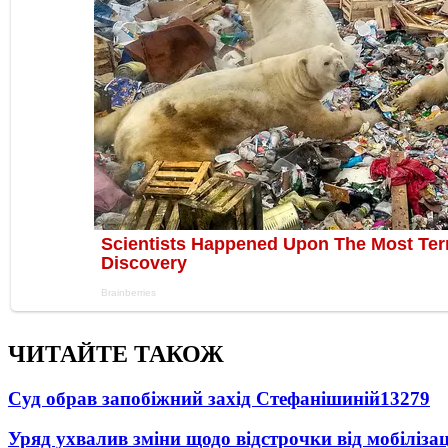
ЧИТАЙТЕ ТАКОЖ
Суд обрав запобіжний захід Стефанішиній
13279
Уряд ухвалив зміни щодо відстрочки від мобілізац