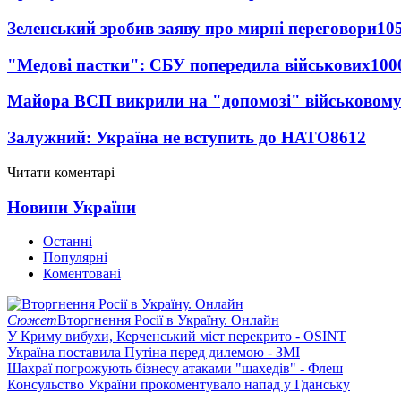
Зеленський зробив заяву про мирні переговори
10
"Медові пастки": СБУ попередила військових
100
Майора ВСП викрили на "допомозі" військовому
Залужний: Україна не вступить до НАТО
8612
Читати коментарі
Новини України
Останні
Популярні
Коментовані
Сюжет
Вторгнення Росії в Україну. Онлайн
У Криму вибухи, Керченський міст перекрито - OSINT
Україна поставила Путіна перед дилемою - ЗМІ
Шахраї погрожують бізнесу атаками "шахедів" - Флеш
Консульство України прокоментувало напад у Гданську