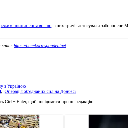
и режим припинення вогню
, з них тричі застосували заборонене
ш канал
https://t.me/korrespondentnet
у
йну з Україною
І
,
Операція об'єднаних сил на Донбасі
ь Ctrl + Enter, щоб повідомити про це редакцію.