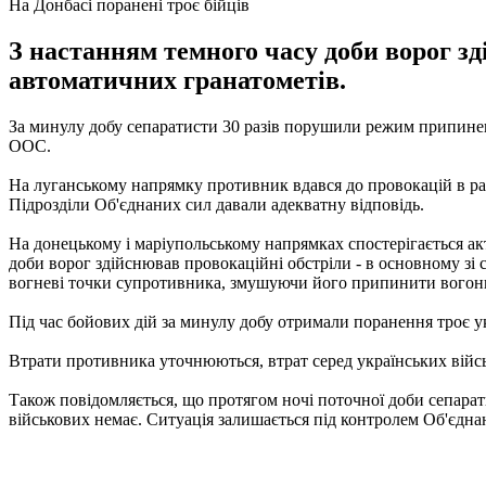
На Донбасі поранені троє бійців
З настанням темного часу доби ворог зді
автоматичних гранатометів.
За минулу добу сепаратисти 30 разів порушили режим припиненн
ООС.
На луганському напрямку противник вдався до провокацій в райо
Підрозділи Об'єднаних сил давали адекватну відповідь.
На донецькому і маріупольському напрямках спостерігається ак
доби ворог здійснював провокаційні обстріли - в основному зі с
вогневі точки супротивника, змушуючи його припинити вогон
Під час бойових дій за минулу добу отримали поранення троє у
Втрати противника уточнюються, втрат серед українських війс
Також повідомляється, що протягом ночі поточної доби сепарати
військових немає.
Ситуація залишається під контролем Об'єдна