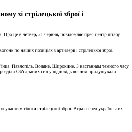
ому зі стрілецької зброї і
и.
Про це в четвер, 21 червня, повідомляє прес-центр штабу
онь по наших позиціях з артилерії і стрілецької зброї.
р'їнка, Павлопіль, Водяне, Широкине.
З настанням темного часу
ідрозділи Об'єднаних сил у відповідь вогнем придушували
тосуванням тільки стрілецької зброї.
Втрат серед українських