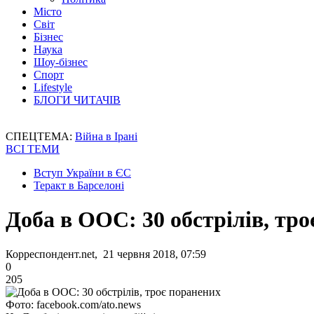
Місто
Світ
Бізнес
Наука
Шоу-бізнес
Спорт
Lifestyle
БЛОГИ ЧИТАЧІВ
СПЕЦТЕМА:
Війна в Ірані
ВСІ ТЕМИ
Вступ України в ЄС
Теракт в Барселоні
Доба в ООС: 30 обстрілів, тр
Корреспондент.net, 21 червня 2018, 07:59
0
205
Фото: facebook.com/ato.news