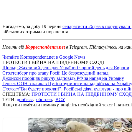
Нагадаємо, за добу 19 червня
сепаратисти 26 разів порушувал
військових отримали поранення.
Новини від
Корреспондент.net
в Telegram. Підписуйтесь на на
Читайте Korrespondent.net в Google News
ПРОТЕСТИ І ВІЙНА НА ПІВДЕННОМУ СХОДІ
Шольц: Жахливий день для України і чорний день для Європи
Столтенберг про атаку Росії: Це безрозсудний напад
Джонсон пообіцяв рішучу відповідь РФ за напад на Україну
Генсек ООН закликав Путіна зупинити напад військ на Україн
Сюжет
"Ви будете прокляті". Російські діячі культури - про ві
СПЕЦТЕМА:
ПРОТЕСТИ І ВІЙНА НА ПІВДЕННОМУ СХОД
ТЕГИ:
донбасс
,
обстрел
,
ВСУ
Якщо ви помітили помилку, виділіть необхідний текст і натисніт