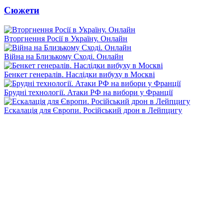
Сюжети
Вторгнення Росії в Україну. Онлайн
Війна на Близькому Сході. Онлайн
Бенкет генералів. Наслідки вибуху в Москві
Брудні технології. Атаки РФ на вибори у Франції
Ескалація для Європи. Російський дрон в Лейпцигу