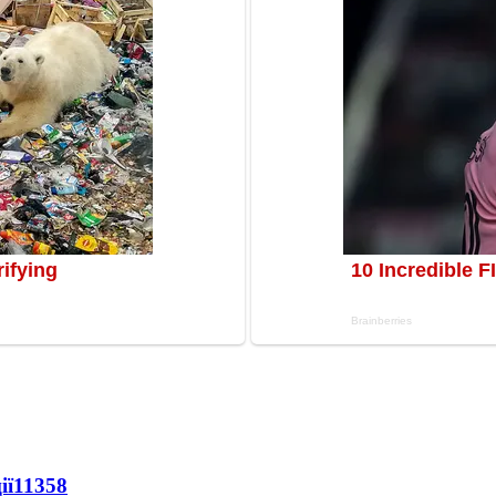
ії
11358