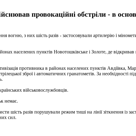
йснював провокаційні обстріли - в основн
я вогню, з них шість разів - застосовували артилерію і міномет
нах населених пунктів Новотошківське і Золоте, де відкривав вог
тивізація противника в районах населених пунктів Авдіївка, Ма
трілецької зброї і автоматичних гранатометів.
За необхідності п
ь.
країнських військовослужбовців.
ьк немає.
сти шість разів порушували режим тиші на лінії зіткнення із зас
них сил.