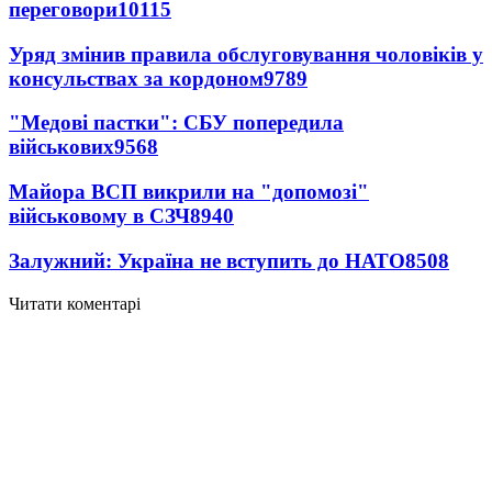
переговори
10115
Уряд змінив правила обслуговування чоловіків у
консульствах за кордоном
9789
"Медові пастки": СБУ попередила
військових
9568
Майора ВСП викрили на "допомозі"
військовому в СЗЧ
8940
Залужний: Україна не вступить до НАТО
8508
Читати коментарі