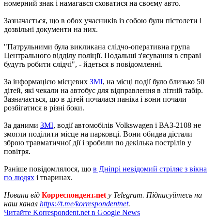
номерний знак і намагався сховатися на своєму авто.
Зазначається, що в обох учасників із собою були пістолети і
дозвільні документи на них.
"Патрульними була викликана слідчо-оперативна група
Центрального відділу поліції. Подальші з'ясування в справі
будуть робити слідчі", - йдеться в повідомленні.
За інформацією місцевих
ЗМІ
, на місці події було близько 50
дітей, які чекали на автобус для відправлення в літній табір.
Зазначається, що в дітей почалася паніка і вони почали
розбігатися в різні боки.
За даними
ЗМІ
, водії автомобілів Volkswagen і ВАЗ-2108 не
змогли поділити місце на парковці. Вони обидва дістали
зброю травматичної дії і зробили по декілька пострілів у
повітря.
Раніше повідомлялося, що
в Дніпрі невідомий стріляє з вікна
по людях
і тваринах.
Новини від
Корреспондент.net
у Telegram. Підписуйтесь на
наш канал
https://t.me/korrespondentnet
.
Читайте Korrespondent.net в Google News