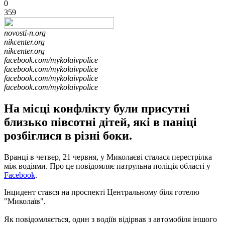
0
359
novosti-n.org
nikcenter.org
nikcenter.org
facebook.com/mykolaivpolice
facebook.com/mykolaivpolice
facebook.com/mykolaivpolice
facebook.com/mykolaivpolice
На місці конфлікту були присутні
близько півсотні дітей, які в паніці
розбіглися в різні боки.
Вранці в четвер, 21 червня, у Миколаєві сталася перестрілка
між водіями. Про це повідомляє патрульна поліція області у
Facebook
.
Інцидент стався на проспекті Центральному біля готелю
"Миколаїв".
Як повідомляється, один з водіїв відірвав з автомобіля іншого