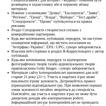
Гіперпосилання ( для інтернет - видань) - повинна бути
розміщена в підзаголовку або в першому абзаці
матеріалу.
Новини з позначками "Думка", "Експертиза", "Заява",
"Регіони", "Гроші", "Влада", "Вибори", "Тест-драйв",
"Спецпроекти", "Промо" публікуються на правах
реклами.
Розділ Спецпроекти створюється спільно з
комерційними партнерами.
Будь яке копіювання, публікація, передрук, чи наступне
поширення інформації, що містить посилання на
"Інтерфакс-Україна", EPA / UPG, суворо забороняється.
Власник веб-сторінки в розділі Я-Корреспондент є автор
публікації.
Будь-яке копіювання, передрук та відтворення
фотографічних творів та/або аудіовізуальних творів
правовласника Getty Images - суворо забороняється.
Матеріали сайту korrespondent.net призначені для осіб
старше 21 року (21+). Участь в азартних іграх може
викликати ігрову залежність. Дотримуйтесь правил
(принципів) відповідальної гри. При виявленні перших
ознак залежності негайно зверніться до спеціаліста.
Пам'ятайте, що участь в азартних іграх не може бути
джерелом доходів або альтернативою роботі.
Інформаційний ресурс korrespondent.net не проводить