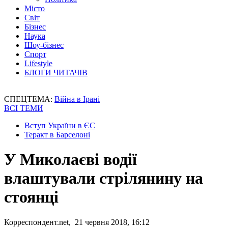
Місто
Світ
Бізнес
Наука
Шоу-бізнес
Спорт
Lifestyle
БЛОГИ ЧИТАЧІВ
СПЕЦТЕМА:
Війна в Ірані
ВСІ ТЕМИ
Вступ України в ЄС
Теракт в Барселоні
У Миколаєві водії
влаштували стрілянину на
стоянці
Корреспондент.net, 21 червня 2018, 16:12