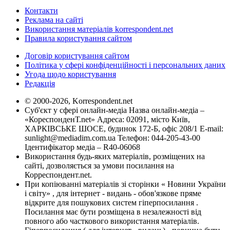
Контакти
Реклама на сайті
Використання матеріалів korrespondent.net
Правила користування сайтом
Договір користування сайтом
Політика у сфері конфіденційності і персональних даних
Угода щодо користування
Редакція
© 2000-2026, Korrespondent.net
Суб'єкт у сфері онлайн-медіа Назва онлайн-медіа –
«КореспонденТ.net» Адреса: 02091, місто Київ,
ХАРКІВСЬКЕ ШОСЕ, будинок 172-Б, офіс 208/1 E-mail:
sunlight@mediadim.com.ua
Телефон: 044-205-43-00
Ідентифікатор медіа – R40-06068
Використання будь-яких матеріалів, розміщених на
сайті, дозволяється за умови посилання на
Корреспондент.net.
При копіюванні матеріалів зі сторінки « Новини України
і світу» , для інтернет - видань - обов'язкове пряме
відкрите для пошукових систем гіперпосилання .
Посилання має бути розміщена в незалежності від
повного або часткового використання матеріалів.