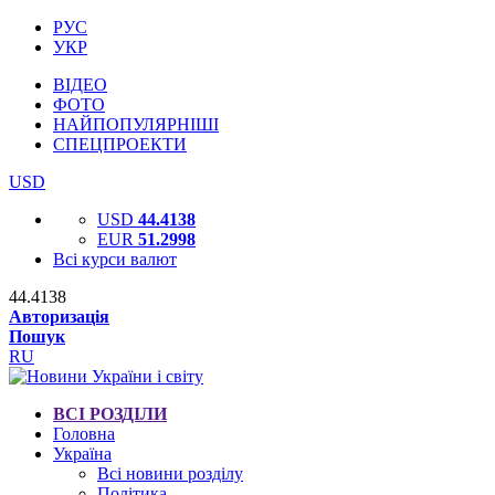
РУС
УКР
ВІДЕО
ФОТО
НАЙПОПУЛЯРНІШІ
СПЕЦПРОЕКТИ
USD
USD
44.4138
EUR
51.2998
Всі курси валют
44.4138
Авторизація
Пошук
RU
ВСІ РОЗДІЛИ
Головна
Україна
Всі новини розділу
Політика