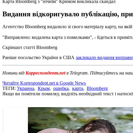
Карта Bloomberg з "нічиїм" Кримом викликала скандал
Видання відкоригувало публікацію, приб
Агентство Bloomberg видалило зі свого матеріалу карту, на які
"Виправлено: видалена карта з помилками", - йдеться в примітці
Скріншот статті Bloomberg
Раніше посольство України в США
закликало видання виправи
Новини від
Корреспондент.net
в Telegram. Підписуйтесь на на
Читайте Korrespondent.net в Google News
ТЕГИ:
Украина
,
Крым
,
ошибка
,
карта
,
Bloomberg
Якщо ви помітили помилку, виділіть необхідний текст і натисніт