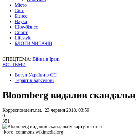
Місто
Світ
Бізнес
Наука
Шоу-бізнес
Спорт
Lifestyle
БЛОГИ ЧИТАЧІВ
СПЕЦТЕМА:
Війна в Ірані
ВСІ ТЕМИ
Вступ України в ЄС
Теракт в Барселоні
Bloomberg видалив скандальну
Корреспондент.net, 23 червня 2018, 03:59
0
351
Фото: commons.wikimedia.org