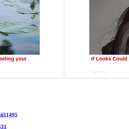
ії
11495
631