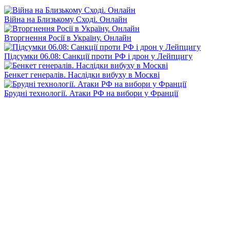
Війна на Близькому Сході. Онлайн
Вторгнення Росії в Україну. Онлайн
Підсумки 06.08: Санкції проти РФ і дрон у Лейпцигу
Бенкет генералів. Наслідки вибуху в Москві
Брудні технології. Атаки РФ на вибори у Франції