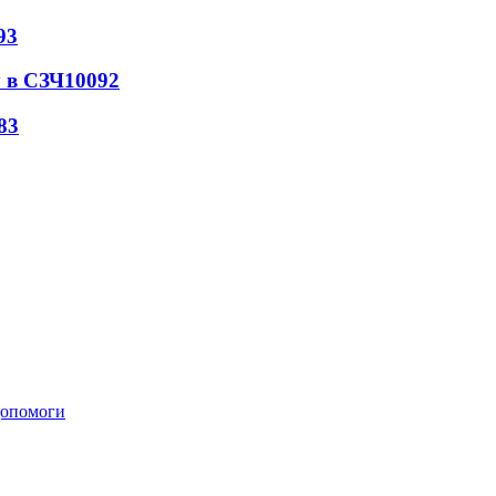
93
 в СЗЧ
10092
83
 допомоги