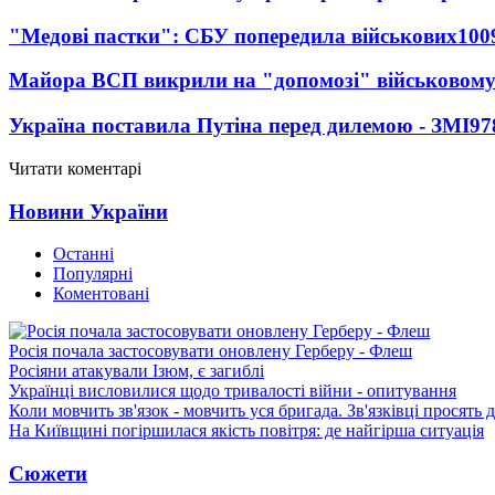
"Медові пастки": СБУ попередила військових
100
Майора ВСП викрили на "допомозі" військовому
Україна поставила Путіна перед дилемою - ЗМІ
97
Читати коментарі
Новини України
Останні
Популярні
Коментовані
Росія почала застосовувати оновлену Герберу - Флеш
Росіяни атакували Ізюм, є загиблі
Українці висловилися щодо тривалості війни - опитування
Коли мовчить зв'язок - мовчить уся бригада. Зв'язківці просять
На Київщині погіршилася якість повітря: де найгірша ситуація
Сюжети