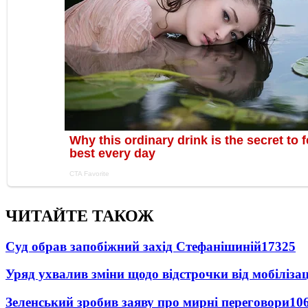
ЧИТАЙТЕ ТАКОЖ
Суд обрав запобіжний захід Стефанішиній
17325
Уряд ухвалив зміни щодо відстрочки від мобілізац
Зеленський зробив заяву про мирні переговори
10