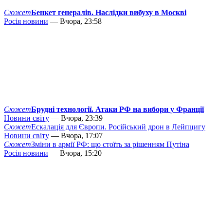
Сюжет
Бенкет генералів. Наслідки вибуху в Москві
Росія новини
— Вчора, 23:58
Сюжет
Брудні технології. Атаки РФ на вибори у Франції
Новини світу
— Вчора, 23:39
Сюжет
Ескалація для Європи. Російський дрон в Лейпцигу
Новини світу
— Вчора, 17:07
Сюжет
Зміни в армії РФ: що стоїть за рішенням Путіна
Росія новини
— Вчора, 15:20