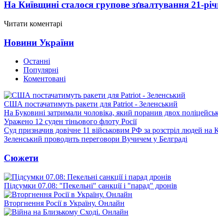
На Київщині сталося групове зґвалтування 21-річ
Читати коментарі
Новини України
Останні
Популярні
Коментовані
США постачатимуть ракети для Patriot - Зеленський
На Буковині затримали чоловіка, який поранив двох поліцейсь
Уражено 12 суден тіньового флоту Росії
Суд призначив довічне 11 військовим РФ за розстріл людей на 
Зеленський проводить переговори Вучичем у Белграді
Сюжети
Підсумки 07.08: "Пекельні" санкції і "парад" дронів
Вторгнення Росії в Україну. Онлайн