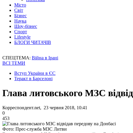
Місто
Світ
Бізнес
Наука
Шоу-бізнес
Спорт
Lifestyle
БЛОГИ ЧИТАЧІВ
СПЕЦТЕМА:
Війна в Ірані
ВСІ ТЕМИ
Вступ України в ЄС
Теракт в Барселоні
Глава литовського МЗС відвід
Корреспондент.net, 23 червня 2018, 10:41
0
453
Фото: Прес-служба МЗС Литви