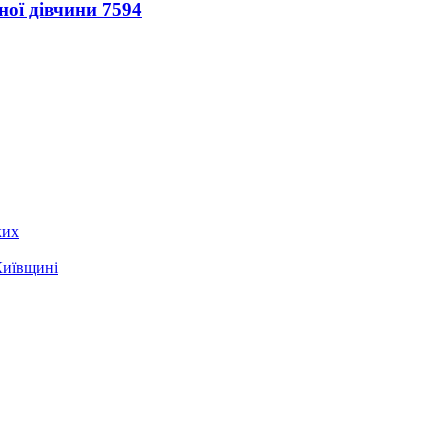
ної дівчини
7594
ких
Київщині