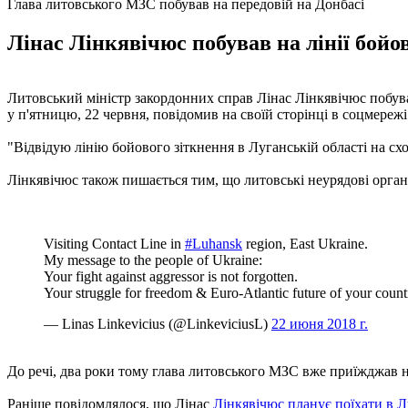
Глава литовського МЗС побував на передовій на Донбасі
Лінас Лінкявічюс побував на лінії бойов
Литовський міністр закордонних справ Лінас Лінкявічюс побува
у п'ятницю, 22 червня, повідомив на своїй сторінці в соцмережі 
"Відвідую лінію бойового зіткнення в Луганській області на сх
Лінкявічюс також пишається тим, що литовські неурядові орган
Visiting Contact Line in
#Luhansk
region, East Ukraine.
My message to the people of Ukraine:
Your fight against aggressor is not forgotten.
Your struggle for freedom & Euro-Atlantic future of your count
— Linas Linkevicius (@LinkeviciusL)
22 июня 2018 г.
До речі, два роки тому глава литовського МЗС вже приїжджав н
Раніше повідомлялося, що Лінас
Лінкявічюс планує поїхати в Л