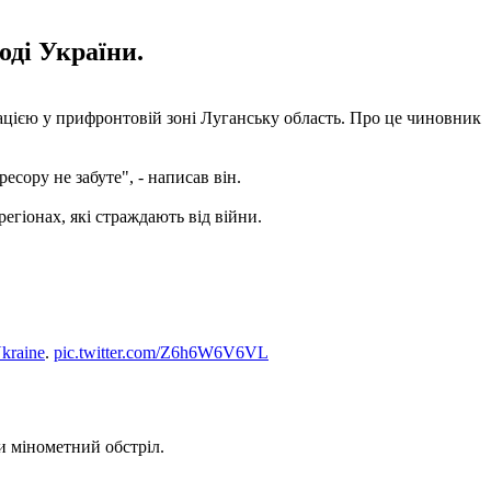
оді України.
уацією у прифронтовій зоні Луганську область. Про це чиновник
сору не забуте", - написав він.
егіонах, які страждають від війни.
kraine
.
pic.twitter.com/Z6h6W6V6VL
и мінометний обстріл.