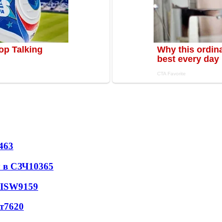
463
 в СЗЧ
10365
 ISW
9159
т
7620