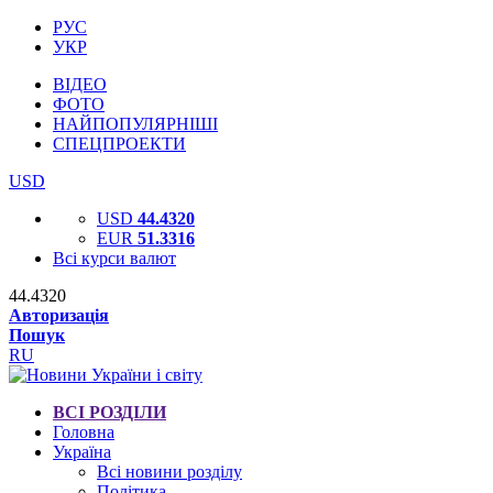
РУС
УКР
ВІДЕО
ФОТО
НАЙПОПУЛЯРНІШІ
СПЕЦПРОЕКТИ
USD
USD
44.4320
EUR
51.3316
Всі курси валют
44.4320
Авторизація
Пошук
RU
ВСІ РОЗДІЛИ
Головна
Україна
Всі новини розділу
Політика