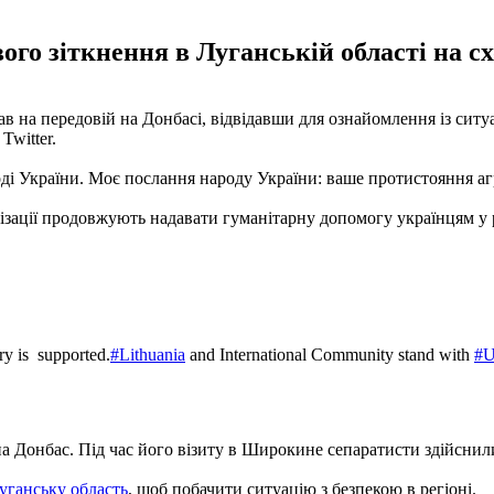
ого зіткнення в Луганській області на сх
в на передовій на Донбасі, відвідавши для ознайомлення із сит
Twitter.
оді України. Моє послання народу України: ваше протистояння агре
ізації продовжують надавати гуманітарну допомогу українцям у р
ry is supported.
#Lithuania
and International Community stand with
#U
а Донбас. Під час його візиту в Широкине сепаратисти здійснил
уганську область
, щоб побачити ситуацію з безпекою в регіоні.