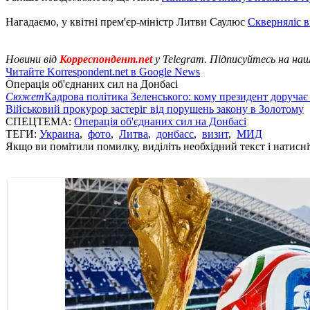
Нагадаємо, у квітні прем'єр-міністр Литви Саулюс
Скверняліс в
Новини від
Корреспондент.net
у Telegram. Підписуйтесь на на
Читайте Korrespondent.net в Google News
Операція об'єднаних сил на Донбасі
Сюжет
Кадрова політика Зеленського: кому президент доручає
Військовий прокурор застеріг від порушень закону в Золотому
СПЕЦТЕМА:
Операція об'єднаних сил на Донбасі
ТЕГИ:
Украина
,
фото
,
Литва
,
донбасс
,
визит
,
МИД
Якщо ви помітили помилку, виділіть необхідний текст і натисніт