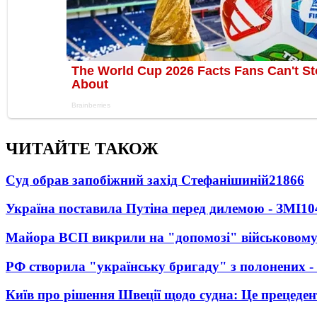
ЧИТАЙТЕ ТАКОЖ
Суд обрав запобіжний захід Стефанішиній
21866
Україна поставила Путіна перед дилемою - ЗМІ
10
Майора ВСП викрили на "допомозі" військовому
РФ створила "українську бригаду" з полонених -
Київ про рішення Швеції щодо судна: Це прецеден