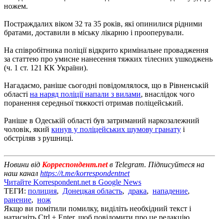
ножем.
Постраждалих віком 32 та 35 років, які опинилися рідними
братами, доставили в міську лікарню і прооперували.
На співробітника поліції відкрито кримінальне провадження
за статтею про умисне нанесення тяжких тілесних ушкоджень
(ч. 1 ст. 121 КК України).
Нагадаємо, раніше сьогодні повідомлялося, що в Рівненській
області
на наряд поліції напали з вилами
, внаслідок чого
поранення середньої тяжкості отримав поліцейський.
Раніше в Одеській області був затриманий наркозалежний
чоловік, який
кинув у поліцейських шумову гранату
і
обстріляв з рушниці.
Новини від
Корреспондент.net
в Telegram. Підписуйтеся на
наш канал
https://t.me/korrespondentnet
Читайте Korrespondent.net в Google News
ТЕГИ:
полиция
,
Донецкая область
,
драка
,
нападение
,
ранение
,
нож
Якщо ви помітили помилку, виділіть необхідний текст і
натисніть Ctrl + Enter, щоб повідомити про це редакцію.