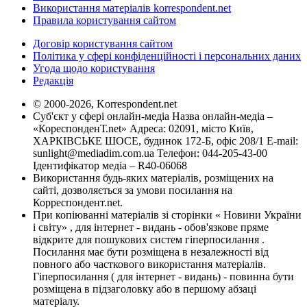
Використання матеріалів korrespondent.net
Правила користування сайтом
Договір користування сайтом
Політика у сфері конфіденційності і персональних даних
Угода щодо користування
Редакція
© 2000-2026, Korrespondent.net
Суб'єкт у сфері онлайн-медіа Назва онлайн-медіа –
«КореспонденТ.net» Адреса: 02091, місто Київ,
ХАРКІВСЬКЕ ШОСЕ, будинок 172-Б, офіс 208/1 E-mail:
sunlight@mediadim.com.ua
Телефон: 044-205-43-00
Ідентифікатор медіа – R40-06068
Використання будь-яких матеріалів, розміщених на
сайті, дозволяється за умови посилання на
Корреспондент.net.
При копіюванні матеріалів зі сторінки « Новини України
і світу» , для інтернет - видань - обов'язкове пряме
відкрите для пошукових систем гіперпосилання .
Посилання має бути розміщена в незалежності від
повного або часткового використання матеріалів.
Гіперпосилання ( для інтернет - видань) - повинна бути
розміщена в підзаголовку або в першому абзаці
матеріалу.