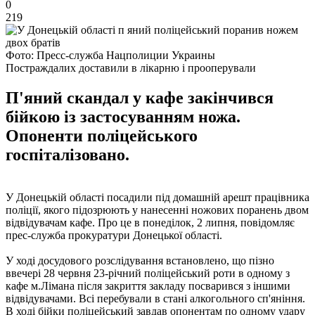
0
219
Фото: Пресс-служба Нацполиции Украины
Постраждалих доставили в лікарню і прооперували
П'яний скандал у кафе закінчився
бійкою із застосуванням ножа.
Опоненти поліцейського
госпіталізовано.
У Донецькій області посадили під домашній арешт працівника
поліції, якого підозрюють у нанесенні ножових поранень двом
відвідувачам кафе. Про це в понеділок, 2 липня, повідомляє
прес-служба прокуратури Донецької області.
У ході досудового розслідування встановлено, що пізно
ввечері 28 червня 23-річний поліцейський роти в одному з
кафе м.Лімана після закриття закладу посварився з іншими
відвідувачами. Всі перебували в стані алкогольного сп'яніння.
В ході бійки поліцейський завдав опонентам по одному удару