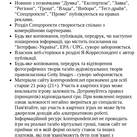
Новини з позначками "Думка", "Експертиза", "Заява",
"Регіони", "Гроші", "Влада", "Вибори", "Тест-драйв",
"Спецпроекти", "Промо" публікуються на правах
реклами.
Розділ Спецпроекти створюється спільно з
комерційними партнерами.
Будь яке копіювання, публікація, передрук, чи наступне
поширення інформації, що містить посилання на
"Інтерфакс-Україна", EPA / UPG, суворо забороняється.
Власник веб-сторінки в розділі Я-Корреспондент є автор
публікації.
Будь-яке копіювання, передрук та відтворення
фотографічних творів та/або аудіовізуальних творів
правовласника Getty Images - суворо забороняється.
Матеріали сайту korrespondent.net призначені для осіб
старше 21 року (21+). Участь в азартних іграх може
викликати ігрову залежність. Дотримуйтесь правил
(принципів) відповідальної гри. При виявленні перших
ознак залежності негайно зверніться до спеціаліста.
Пам'ятайте, що участь в азартних іграх не може бути
джерелом доходів або альтернативою роботі.
Інформаційний ресурс korrespondent.net не проводить
ігри на реальні та/або віртуальні гроші, також сайт не
приймає ні в якій формі оплату ставок та інших
платежів, які пов’язані/можуть бути пов’язані з