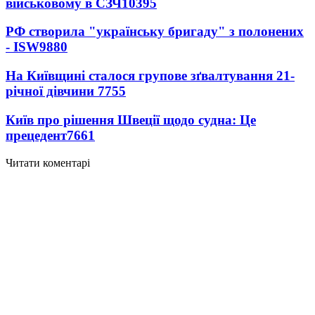
військовому в СЗЧ
10395
РФ створила "українську бригаду" з полонених
- ISW
9880
На Київщині сталося групове зґвалтування 21-
річної дівчини
7755
Київ про рішення Швеції щодо судна: Це
прецедент
7661
Читати коментарі