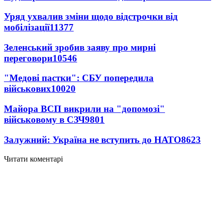
Уряд ухвалив зміни щодо відстрочки від
мобілізації
11377
Зеленський зробив заяву про мирні
переговори
10546
"Медові пастки": СБУ попередила
військових
10020
Майора ВСП викрили на "допомозі"
військовому в СЗЧ
9801
Залужний: Україна не вступить до НАТО
8623
Читати коментарі