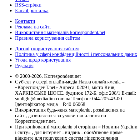
RSS-стрічки
E-mail розсилка
Контакти
Реклама на сайті
Використання матеріалів korrespondent.net
Правила користування сайтом
Договір користування сайтом
Політика у сфері конфіденційності і персональних даних
Угода щодо користування
Редакція
© 2000-2026, Korrespondent.net
Суб'єкт у сфері онлайн-медіа Назва онлайн-медіа –
«КореспонденТ.net» Адреса: 02091, місто Київ,
ХАРКІВСЬКЕ ШОСЕ, будинок 172-Б, офіс 208/1 E-mail:
sunlight@mediadim.com.ua
Телефон: 044-205-43-00
Ідентифікатор медіа – R40-06068
Використання будь-яких матеріалів, розміщених на
сайті, дозволяється за умови посилання на
Корреспондент.net.
При копіюванні матеріалів зі сторінки « Новини України
і світу» , для інтернет - видань - обов'язкове пряме
відкрите для пошукових систем гіперпосилання .