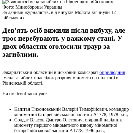
Фото: Минобороны Украины
За даними журналістів, від вибухів Молота загинули 12
військових
Дев'ять осіб вижили після вибуху, але
троє перебувають у важкому стані. У
двох областях оголосили траур за
загиблими.
Закарпатський обласний військовий комісаріат
оприлюднив
імена загиблих внаслідок розриву міномета на полігоні в
Рівненській області.
На полігоні загинули:
Капітан Тихоновський Валерій Тимофійович, командир
мінометної батареї військової частини А1778, 1978 р.н.;
Солдат Власов Дмитро Олегович, старший навідник
міномету першого мінометного взводу мінометної
батареї військової частини А1778, 1996 р.н .;