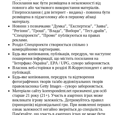
Посилання має бути розміщена в незалежності від
повного або часткового використання матеріалів.
Гіперпосилання ( для інтернет - видань) - повинна бути
розміщена в підзаголовку або в першому абзаці
матеріалу.
Новини з позначками "Думка", "Експертиза", "Заява",
"Регіони", "Гроші", "Влада", "Вибори", "Тест-драйв",
"Спецпроекти", "Промо" публікуються на правах
реклами.
Розділ Спецпроекти створюється спільно з
комерційними партнерами.
Будь яке копіювання, публікація, передрук, чи наступне
поширення інформації, що містить посилання на
"Інтерфакс-Україна", EPA / UPG, суворо забороняється.
Власник веб-сторінки в розділі Я-Корреспондент є автор
публікації.
Будь-яке копіювання, передрук та відтворення
фотографічних творів та/або аудіовізуальних творів
правовласника Getty Images - суворо забороняється.
Матеріали сайту korrespondent.net призначені для осіб
старше 21 року (21+). Участь в азартних іграх може
викликати ігрову залежність. Дотримуйтесь правил
(принципів) відповідальної гри. При виявленні перших
ознак залежності негайно зверніться до спеціаліста.
Пам'ятайте, що участь в азартних іграх не може бути