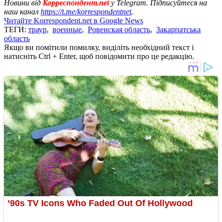
Новини від
Корреспондент.net
у Telegram. Підписуйтеся на
наш канал
https://t.me/korrespondentnet
.
Читайте Korrespondent.net в Google News
ТЕГИ:
траур
,
военные
,
Ровенская область
,
Закарпатська
область
Якщо ви помітили помилку, виділіть необхідний текст і
натисніть Ctrl + Enter, щоб повідомити про це редакцію.