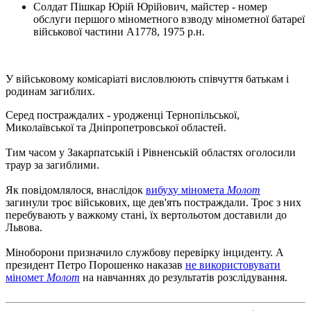
Солдат Пішкар Юрій Юрійович, майстер - номер
обслуги першого мінометного взводу мінометної батареї
військової частини А1778, 1975 р.н.
У військовому комісаріаті висловлюють співчуття батькам і
родинам загиблих.
Серед постраждалих - уродженці Тернопільської,
Миколаївської та Дніпропетровської областей.
Тим часом у Закарпатській і Рівненській областях оголосили
траур за загиблими.
Як повідомлялося, внаслідок
вибуху міномета
Молот
загинули троє військових, ще дев'ять постраждали. Троє з них
перебувають у важкому стані, їх вертольотом доставили до
Львова.
Міноборони призначило службову перевірку інциденту. А
президент Петро Порошенко наказав
не використовувати
міномет
Молот
на навчаннях до результатів розслідування.