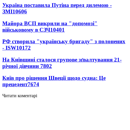
Україна поставила Путіна перед дилемою -
ЗМІ
10606
Майора ВСП викрили на "допомозі"
військовому в СЗЧ
10401
РФ створила "українську бригаду" з полонених
- ISW
10172
На Київщині сталося групове зґвалтування 21-
річної дівчини
7802
Київ про рішення Швеції щодо судна: Це
прецедент
7674
Читати коментарі