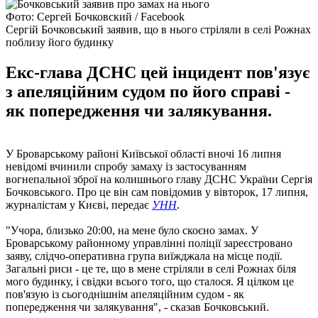
Фото: Сергей Бочковский / Facebook
Сергій Бочковський заявив, що в нього стріляли в селі Рожнах
поблизу його будинку
Екс-глава ДСНС цей інцидент пов'язує
з апеляційним судом по його справі -
як попередження чи залякування.
У Броварському районі Київської області вночі 16 липня
невідомі вчинили спробу замаху із застосуванням
вогнепальної зброї на колишнього главу ДСНС України Сергія
Бочковського. Про це він сам повідомив у вівторок, 17 липня,
журналістам у Києві, передає
УНН
.
"Учора, близько 20:00, на мене було скоєно замах. У
Броварському районному управлінні поліції зареєстровано
заяву, слідчо-оперативна група виїжджала на місце події.
Загальні риси - це те, що в мене стріляли в селі Рожнах біля
мого будинку, і свідки всього того, що сталося. Я цілком це
пов'язую із сьогоднішнім апеляційним судом - як
попередження чи залякування", - сказав Бочковський.