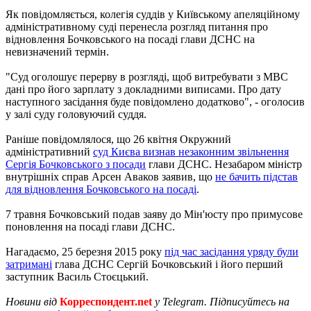
Як повідомляється, колегія суддів у Київському апеляційному
адміністративному суді перенесла розгляд питання про
відновлення Бочковського на посаді глави ДСНС на
невизначений термін.
"Суд оголошує перерву в розгляді, щоб витребувати з МВС
дані про його зарплату з докладними виписами. Про дату
наступного засідання буде повідомлено додатково", - оголосив
у залі суду головуючий суддя.
Раніше повідомлялося, що 26 квітня Окружний
адміністративний
суд Києва визнав незаконним звільнення
Сергія Бочковського з посади
глави ДСНС. Незабаром міністр
внутрішніх справ Арсен Аваков заявив, що
не бачить підстав
для відновлення Бочковського на посаді
.
7 травня Бочковський подав заяву до Мін'юсту про примусове
поновлення на посаді глави ДСНС.
Нагадаємо, 25 березня 2015 року
під час засідання уряду були
затримані
глава ДСНС Сергій Бочковський і його перший
заступник Василь Стоєцький.
Новини від
Корреспондент.net
у Telegram. Підписуйтесь на