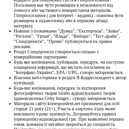
Посилання має бути розміщена в незалежності від
повного або часткового використання матеріалів.
Гіперпосилання ( для інтернет - видань) - повинна бути
розміщена в підзаголовку або в першому абзаці
матеріалу.
Новини з позначками "Думка", "Експертиза", "Заява",
"Регіони", "Гроші", "Влада", "Вибори", "Тест-драйв",
"Спецпроекти", "Промо" публікуються на правах
реклами.
Розділ Спецпроекти створюється спільно з
комерційними партнерами.
Будь яке копіювання, публікація, передрук, чи наступне
поширення інформації, що містить посилання на
"Інтерфакс-Україна", EPA / UPG, суворо забороняється.
Власник веб-сторінки в розділі Я-Корреспондент є автор
публікації.
Будь-яке копіювання, передрук та відтворення
фотографічних творів та/або аудіовізуальних творів
правовласника Getty Images - суворо забороняється.
Матеріали сайту korrespondent.net призначені для осіб
старше 21 року (21+). Участь в азартних іграх може
викликати ігрову залежність. Дотримуйтесь правил
(принципів) відповідальної гри. При виявленні перших
ознак залежності негайно зверніться до спеціаліста.