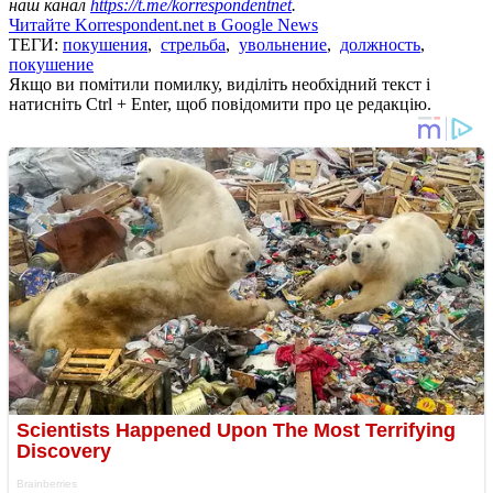
наш канал
https://t.me/korrespondentnet
.
Читайте Korrespondent.net в Google News
ТЕГИ:
покушения
,
стрельба
,
увольнение
,
должность
,
покушение
Якщо ви помітили помилку, виділіть необхідний текст і
натисніть Ctrl + Enter, щоб повідомити про це редакцію.