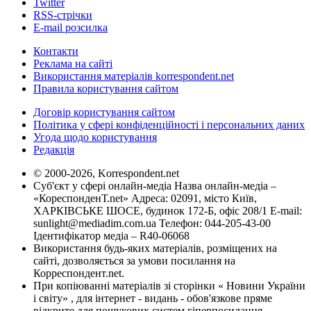
Twitter
RSS-стрічки
E-mail розсилка
Контакти
Реклама на сайті
Використання матеріалів korrespondent.net
Правила користування сайтом
Договір користування сайтом
Політика у сфері конфіденційності і персональних даних
Угода щодо користування
Редакція
© 2000-2026, Korrespondent.net
Суб'єкт у сфері онлайн-медіа Назва онлайн-медіа –
«КореспонденТ.net» Адреса: 02091, місто Київ,
ХАРКІВСЬКЕ ШОСЕ, будинок 172-Б, офіс 208/1 E-mail:
sunlight@mediadim.com.ua
Телефон: 044-205-43-00
Ідентифікатор медіа – R40-06068
Використання будь-яких матеріалів, розміщених на
сайті, дозволяється за умови посилання на
Корреспондент.net.
При копіюванні матеріалів зі сторінки « Новини України
і світу» , для інтернет - видань - обов'язкове пряме
відкрите для пошукових систем гіперпосилання .