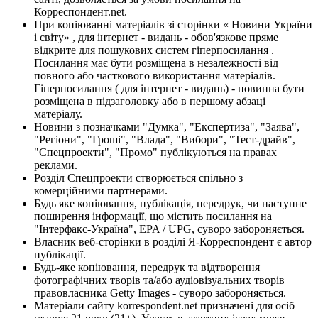
Корреспондент.net.
При копіюванні матеріалів зі сторінки « Новини України
і світу» , для інтернет - видань - обов'язкове пряме
відкрите для пошукових систем гіперпосилання .
Посилання має бути розміщена в незалежності від
повного або часткового використання матеріалів.
Гіперпосилання ( для інтернет - видань) - повинна бути
розміщена в підзаголовку або в першому абзаці
матеріалу.
Новини з позначками "Думка", "Експертиза", "Заява",
"Регіони", "Гроші", "Влада", "Вибори", "Тест-драйв",
"Спецпроекти", "Промо" публікуються на правах
реклами.
Розділ Спецпроекти створюється спільно з
комерційними партнерами.
Будь яке копіювання, публікація, передрук, чи наступне
поширення інформації, що містить посилання на
"Інтерфакс-Україна", EPA / UPG, суворо забороняється.
Власник веб-сторінки в розділі Я-Корреспондент є автор
публікації.
Будь-яке копіювання, передрук та відтворення
фотографічних творів та/або аудіовізуальних творів
правовласника Getty Images - суворо забороняється.
Матеріали сайту korrespondent.net призначені для осіб