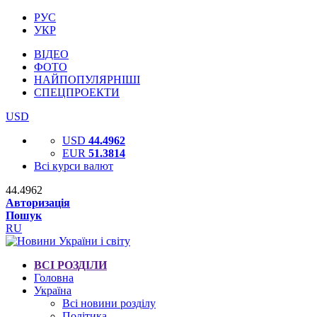
РУС
УКР
ВІДЕО
ФОТО
НАЙПОПУЛЯРНІШІ
СПЕЦПРОЕКТИ
USD
USD
44.4962
EUR
51.3814
Всі курси валют
44.4962
Авторизація
Пошук
RU
ВСІ РОЗДІЛИ
Головна
Україна
Всі новини розділу
Політика