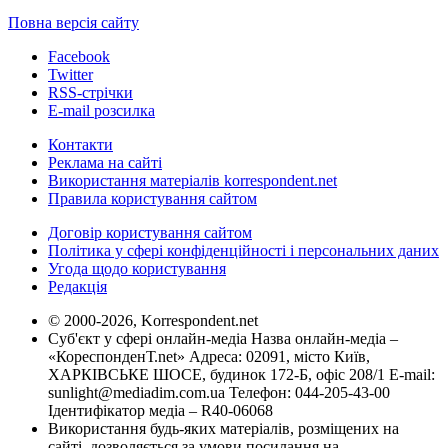
Повна версія сайту
Facebook
Twitter
RSS-стрічки
E-mail розсилка
Контакти
Реклама на сайті
Використання матеріалів korrespondent.net
Правила користування сайтом
Договір користування сайтом
Політика у сфері конфіденційності і персональних даних
Угода щодо користування
Редакція
© 2000-2026, Korrespondent.net
Суб'єкт у сфері онлайн-медіа Назва онлайн-медіа –
«КореспонденТ.net» Адреса: 02091, місто Київ,
ХАРКІВСЬКЕ ШОСЕ, будинок 172-Б, офіс 208/1 E-mail:
sunlight@mediadim.com.ua
Телефон: 044-205-43-00
Ідентифікатор медіа – R40-06068
Використання будь-яких матеріалів, розміщених на
сайті, дозволяється за умови посилання на