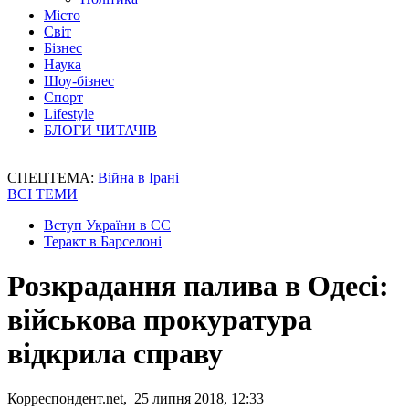
Місто
Світ
Бізнес
Наука
Шоу-бізнес
Спорт
Lifestyle
БЛОГИ ЧИТАЧІВ
СПЕЦТЕМА:
Війна в Ірані
ВСІ ТЕМИ
Вступ України в ЄС
Теракт в Барселоні
Розкрадання палива в Одесі:
військова прокуратура
відкрила справу
Корреспондент.net, 25 липня 2018, 12:33