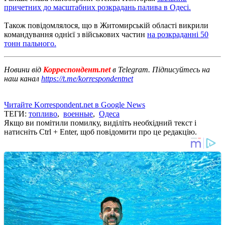
причетних до масштабних розкрадань палива в Одесі.
Також повідомлялося, що в Житомирській області викрили
командування однієї з військових частин
на розкраданні 50
тонн пального.
Новини від
Корреспондент.net
в Telegram. Підписуйтесь на
наш канал
https://t.me/korrespondentnet
Читайте Korrespondent.net в Google News
ТЕГИ:
топливо
,
военные
,
Одеса
Якщо ви помітили помилку, виділіть необхідний текст і
натисніть Ctrl + Enter, щоб повідомити про це редакцію.