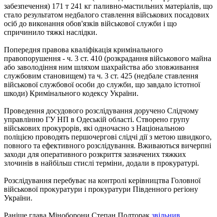
забезпечення) 171 т 241 кг паливно-мастильних матеріалів, що
стало результатом недбалого ставлення військових посадових
осіб до виконання обов'язків
військової служби і що
спричинило тяжкі наслідки.
Попередня правова кваліфікація кримінального
правопорушення - ч. 3 ст.
410 (розкрадання військового майна
або заволодіння ним шляхом шахрайства або зловживання
службовим становищем) та ч. 3 ст.
425 (недбале ставлення
військової службової особи до служби, що завдало істотної
шкоди) Кримінального кодексу України.
Проведення досудового розслідування доручено Слідчому
управлінню ГУ НП в Одеській області.
Створено групу
військових прокурорів, які одночасно з Національною
поліцією проводять першочергові слідчі дії з метою швидкого,
повного та ефективного розслідування.
Вживаються вичерпні
заходи для оперативного розкриття зазначених тяжких
злочинів в найбільш стислі терміни, додали в прокуратурі.
Розслідування перебуває на контролі керівництва Головної
військової прокуратури і прокуратури Південного регіону
України.
Раніше глава Міноборони Степан Полторак
звільнив