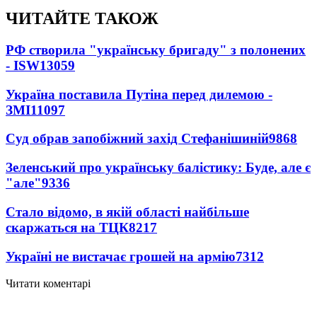
ЧИТАЙТЕ ТАКОЖ
РФ створила "українську бригаду" з полонених
- ISW
13059
Україна поставила Путіна перед дилемою -
ЗМІ
11097
Суд обрав запобіжний захід Стефанішиній
9868
Зеленський про українську балістику: Буде, але є
"але"
9336
Стало відомо, в якій області найбільше
скаржаться на ТЦК
8217
Україні не вистачає грошей на армію
7312
Читати коментарі