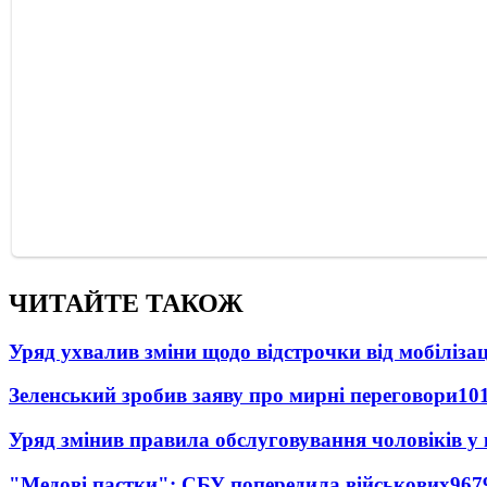
ЧИТАЙТЕ ТАКОЖ
Уряд ухвалив зміни щодо відстрочки від мобілізац
Зеленський зробив заяву про мирні переговори
10
Уряд змінив правила обслуговування чоловіків у
"Медові пастки": СБУ попередила військових
967