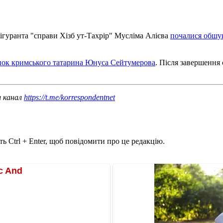
ігуранта "справи Хізб ут-Тахрір" Мусліма Алієва
почалися обшу
инок кримського татарина Юнуса Сейтумерова
.
Після завершення 
ш канал
https://t.me/korrespondentnet
ь Ctrl + Enter, щоб повідомити про це редакцію.