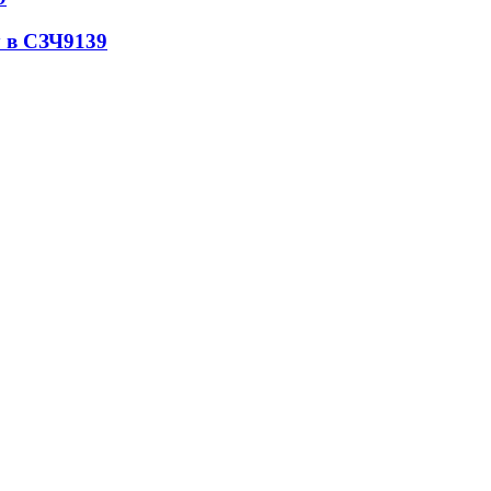
 в СЗЧ
9139