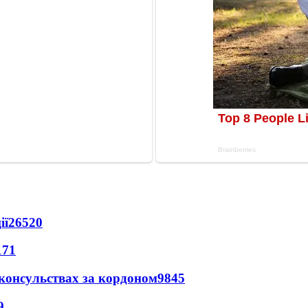
ії
26520
171
 консульствах за кордоном
9845
9