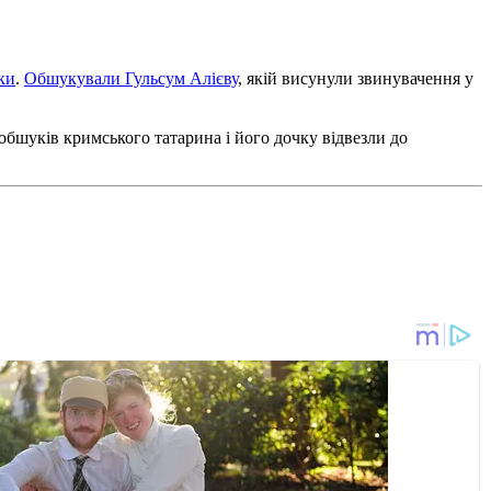
ки
.
Обшукували Гульсум Алієву
, якій висунули звинувачення у
обшуків кримського татарина і його дочку відвезли до