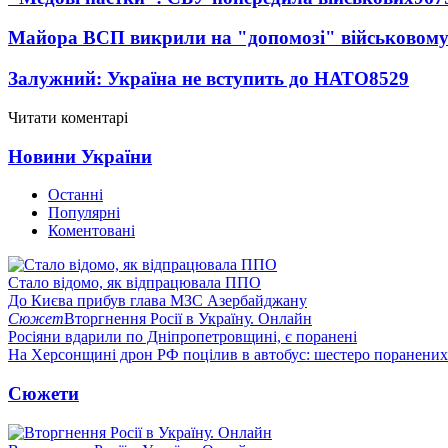
Майора ВСП викрили на "допомозі" військовому
Залужний: Україна не вступить до НАТО
8529
Читати коментарі
Новини України
Останні
Популярні
Коментовані
Стало відомо, як відпрацювала ППО
До Києва прибув глава МЗС Азербайджану
Сюжет
Вторгнення Росії в Україну. Онлайн
Росіяни вдарили по Дніпропетровщині, є поранені
На Херсонщині дрон РФ поцілив в автобус: шестеро поранених
Сюжети