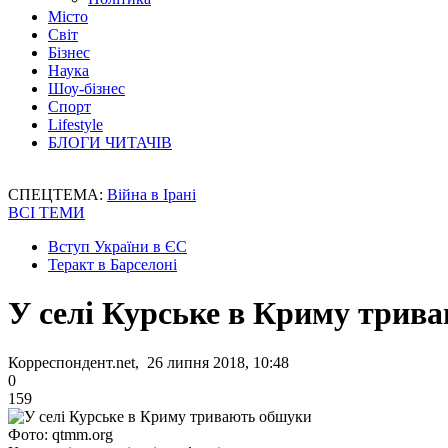
Місто
Світ
Бізнес
Наука
Шоу-бізнес
Спорт
Lifestyle
БЛОГИ ЧИТАЧІВ
СПЕЦТЕМА:
Війна в Ірані
ВСІ ТЕМИ
Вступ України в ЄС
Теракт в Барселоні
У селі Курське в Криму трив
Корреспондент.net, 26 липня 2018, 10:48
0
159
Фото: qtmm.org