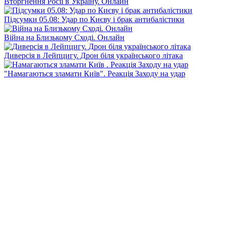
Вторгнення Росії в Україну. Онлайн
Підсумки 05.08: Удар по Києву і брак антибалістики
Війна на Близькому Сході. Онлайн
Диверсія в Лейпцигу. Дрон біля українського літака
"Намагаються зламати Київ". Реакція Заходу на удар