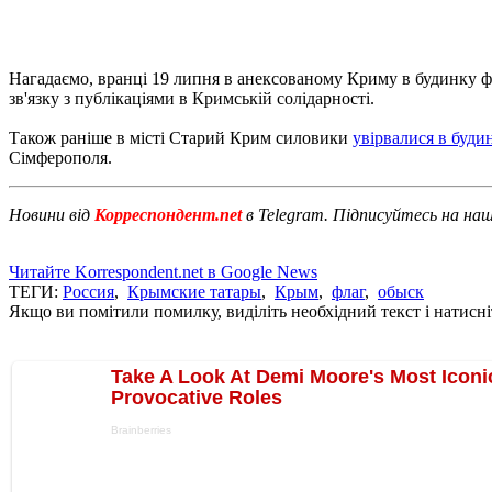
Нагадаємо, вранці 19 липня в анексованому Криму в будинку ф
зв'язку з публікаціями в Кримській солідарності.
Також раніше в місті Старий Крим силовики
увірвалися в буд
Сімферополя.
Новини від
Корреспондент.net
в Telegram. Підписуйтесь на на
Читайте Korrespondent.net в Google News
ТЕГИ:
Россия
,
Крымские татары
,
Крым
,
флаг
,
обыск
Якщо ви помітили помилку, виділіть необхідний текст і натисніт