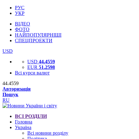
РУС
УКР
ВІДЕО
ФОТО
НАЙПОПУЛЯРНІШІ
СПЕЦПРОЕКТИ
USD
USD
44.4559
EUR
51.2598
Всі курси валют
44.4559
Авторизація
Пошук
RU
ВСІ РОЗДІЛИ
Головна
Україна
Всі новини розділу
Політика