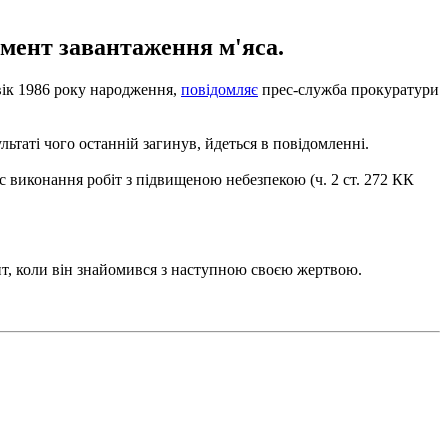
омент завантаження м'яса.
вік 1986 року народження,
повідомляє
прес-служба прокуратури
ьтаті чого останній загинув, йдеться в повідомленні.
виконання робіт з підвищеною небезпекою (ч. 2 ст. 272 ​​КК
нт, коли він знайомився з наступною своєю жертвою.