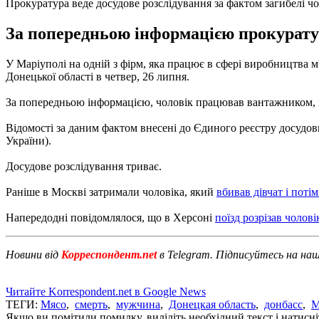
Прокуратура веде досудове розслідування за фактом загибелі чо
За попередньою інформацією прокуратур
У Маріуполі на одній з фірм, яка працює в сфері виробництва 
Донецької області в четвер, 26 липня.
За попередньою інформацією, чоловік працював вантажником, і в
Відомості за даним фактом внесені до Єдиного реєстру досудови
України).
Досудове розслідування триває.
Раніше в Москві затримали чоловіка, який
вбивав дівчат і потім
Напередодні повідомлялося, що в Херсоні
поїзд розрізав чолові
Новини від
Корреспондент.net
в Telegram. Підписуйтесь на на
Читайте Korrespondent.net в Google News
ТЕГИ:
Мясо
,
смерть
,
мужчина
,
Донецкая область
,
донбасс
,
М
Якщо ви помітили помилку, виділіть необхідний текст і натисніт