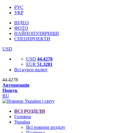
РУС
УКР
ВІДЕО
ФОТО
НАЙПОПУЛЯРНІШІ
СПЕЦПРОЕКТИ
USD
USD
44.4278
EUR
51.3281
Всі курси валют
44.4278
Авторизація
Пошук
RU
ВСІ РОЗДІЛИ
Головна
Україна
Всі новини розділу
Політика