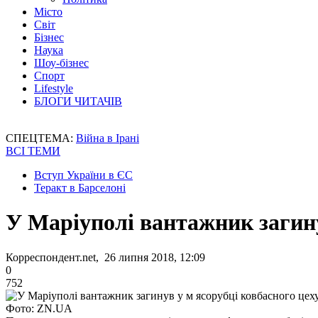
Місто
Світ
Бізнес
Наука
Шоу-бізнес
Спорт
Lifestyle
БЛОГИ ЧИТАЧІВ
СПЕЦТЕМА:
Війна в Ірані
ВСІ ТЕМИ
Вступ України в ЄС
Теракт в Барселоні
У Маріуполі вантажник загину
Корреспондент.net, 26 липня 2018, 12:09
0
752
Фото: ZN.UA