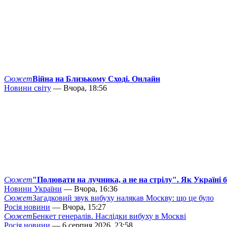
Сюжет
Війна на Близькому Сході. Онлайн
Новини світу
— Вчора, 18:56
Сюжет
"Полювати на лучника, а не на стрілу". Як Україні 
Новини України
— Вчора, 16:36
Сюжет
Загадковий звук вибуху налякав Москву: що це було
Росія новини
— Вчора, 15:27
Сюжет
Бенкет генералів. Наслідки вибуху в Москві
Росія новини
— 6 серпня 2026, 23:58