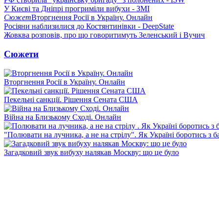
У Києві та Дніпрі прогриміли вибухи - ЗМІ
Сюжет
Вторгнення Росії в Україну. Онлайн
Росіяни наблизилися до Костянтинівки - DeepState
Жовква розповів, про що говоритимуть Зеленський і Вучич
Сюжети
Вторгнення Росії в Україну. Онлайн
Пекельні санкції. Рішення Сената США
Війна на Близькому Сході. Онлайн
"Полювати на лучника, а не на стрілу". Як Україні боротись з 
Загадковий звук вибуху налякав Москву: що це було