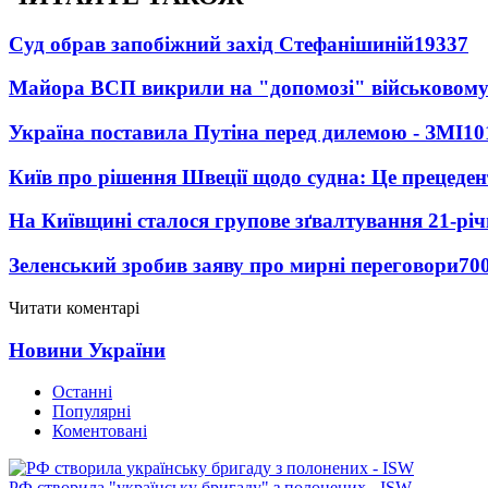
Суд обрав запобіжний захід Стефанішиній
19337
Майора ВСП викрили на "допомозі" військовому
Україна поставила Путіна перед дилемою - ЗМІ
10
Київ про рішення Швеції щодо судна: Це прецеден
На Київщині сталося групове зґвалтування 21-річ
Зеленський зробив заяву про мирні переговори
70
Читати коментарі
Новини України
Останні
Популярні
Коментовані
РФ створила "українську бригаду" з полонених - ISW