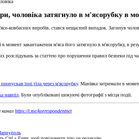
ловіка
и, чоловіка затягнуло в м'ясорубку в м
м'ясо-ковбасних виробів, стався нещасний випадок. Загинув чоло
 момент завантаження м'яса його затягнуло в м'ясорубку, в резул
х розслідувань за статтею про порушення правил безпеки під час 
 пропускав їхні тіла через м'ясорубку
. Маніяка затримали в моме
ка навпіл
. Були опубліковані шокуючі фотографії з місця події.
ш канал
https://t.me/korrespondentnet
ариуполь
ь Ctrl + Enter, щоб повідомити про це редакцію.