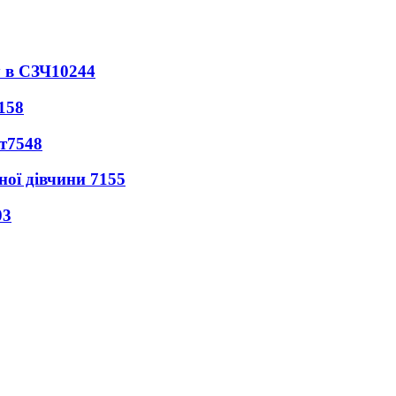
 в СЗЧ
10244
158
т
7548
ної дівчини
7155
03