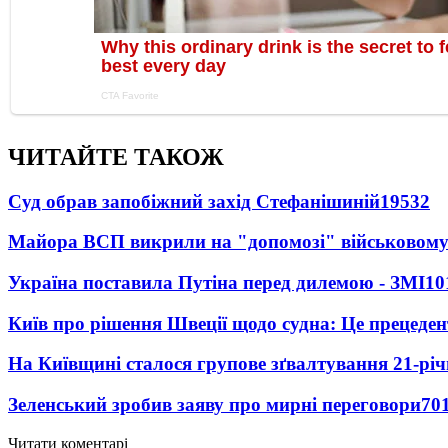
ЧИТАЙТЕ ТАКОЖ
Суд обрав запобіжний захід Стефанішиній
19532
Майора ВСП викрили на "допомозі" військовому
Україна поставила Путіна перед дилемою - ЗМІ
10
Київ про рішення Швеції щодо судна: Це прецеден
На Київщині сталося групове зґвалтування 21-річ
Зеленський зробив заяву про мирні переговори
70
Читати коментарі