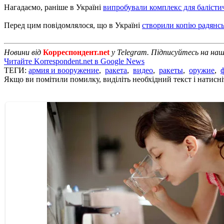
Нагадаємо, раніше в Україні
випробували комплекс для балісти
Перед цим повідомлялося, що в Україні
створили копію радянс
Новини від
Корреспондент.net
у Telegram. Підписуйтесь на на
Читайте Korrespondent.net в Google News
ТЕГИ:
армия и вооружение
,
ракета
,
видео
,
ракеты
,
оружие
,
Якщо ви помітили помилку, виділіть необхідний текст і натисніт